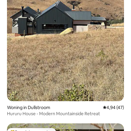
Woning in Dullstroom
Gemiddelde be
4,94 (47)
Hururu House - Modern Mountainside Retreat