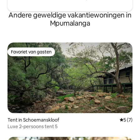
Andere geweldige vakantiewoningen in
Mpumalanga
Favoriet van gasten
Favoriet van gasten
Tent in Schoemanskloof
Gemiddeld
5 (7)
Luxe 2-persoons tent 5