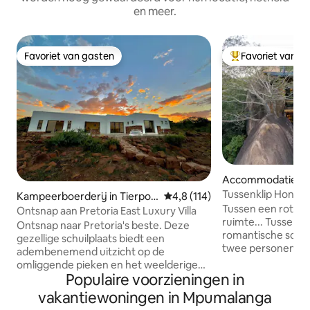
en meer.
Favoriet van gasten
Favoriet van g
Favoriet van gasten
Topfavoriet van 
Accommodatie in 
Tussenklip Honey
Kampeerboerderij in Tierpoo
Gemiddelde beoordeling van 4,8
4,8 (114)
Tree House
Tussen een rots e
rt
Ontsnap aan Pretoria East Luxury Villa
ruimte... Tussenklip biedt een unieke,
Ontsnap naar Pretoria's beste. Deze
romantische schui
gezellige schuilplaats biedt een
twee personen, v
adembenemend uitzicht op de
ageloze gigantisc
omliggende pieken en het weelderige
rotsblokken. Gene
Populaire voorzieningen in
platteland, waardoor het het perfecte
ongerepte graniet
toevluchtsoord is voor
vakantiewoningen in Mpumalanga
het Lowveld, bijn
natuurliefhebbers en mensen die op