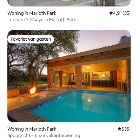
Woning in Marloth Park
Gemiddelde be
4,91 (35)
Leopard 's Khaya in Marloth Park
Favoriet van gasten
Favoriet van gasten
Woning in Marloth Park
Gemiddeld
5 (6)
Spoorzicht – Luxe vakantiewoning