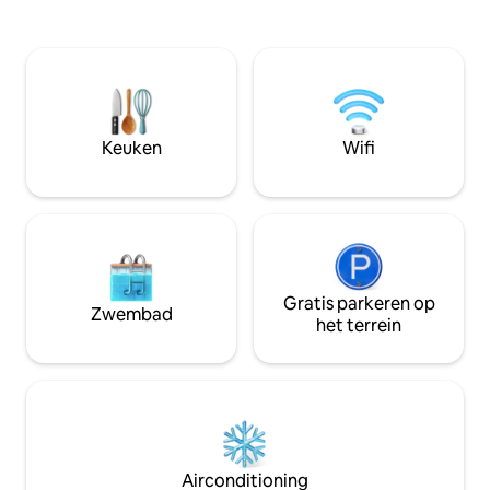
oog, is het een ec
zoek zijn naar rust. Drink je
parel. Het heeft een loungeruimte, een
ochtendkoffie op het terras terwijl je
binnenhaard, een g
geniet van het panoramische uitzicht.
een goed uitgeru
Geniet van de natuur op zijn best en
met een adembene
geniet van cocktails in het
slaapkamer en eig
houtgestookte bubbelbad. Ontspan's
een afgelegen bub
nachts onder een deken van sterren,
Keuken
Wifi
op lagere dekken.
ver weg van stadslichten en lawaai
terwijl je luistert naar het knapperende
vuur in je eigen boma. Zonne-energie
Gratis parkeren op
Zwembad
het terrein
Airconditioning