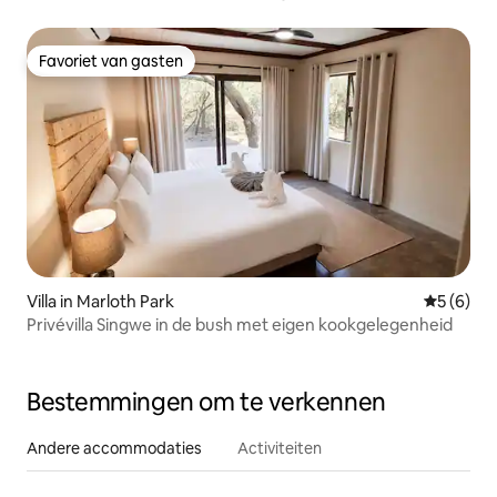
Favoriet van gasten
Favoriet van gasten
Villa in Marloth Park
Gemiddeld
5 (6)
Privévilla Singwe in de bush met eigen kookgelegenheid
Bestemmingen om te verkennen
Andere accommodaties
Activiteiten