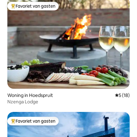
Favoriet van gasten
Topfavoriet van gasten
Woning in Hoedspruit
Gemiddelde
5 (18)
Nzenga Lodge
Favoriet van gasten
Topfavoriet van gasten