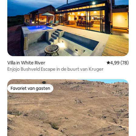
Villa in White River
Gemiddelde be
4,99 (78)
Enjojo Bushveld Escape in de buurt van Kruger
Favoriet van gasten
Favoriet van gasten