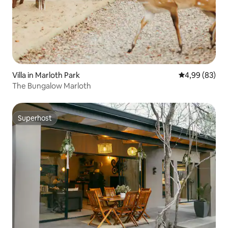
Villa in Marloth Park
Gemiddelde be
4,99 (83)
The Bungalow Marloth
Superhost
Superhost