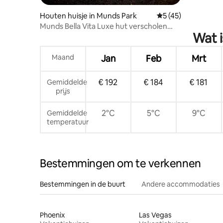
Houten huisje in Munds Park
Gemiddelde beoorde
5 (45)
Munds Bella Vita Luxe hut verscholen
Wat i
tussen dennen
Maand
Jan
Feb
Mrt
€ 192
€ 184
€ 181
Gemiddelde
prijs
2°C
5°C
9°C
Gemiddelde
temperatuur
Bestemmingen om te verkennen
Bestemmingen in de buurt
Andere accommodaties
Phoenix
Las Vegas