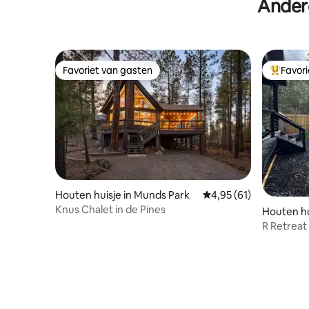
Ander
Favoriet van gasten
Favor
Favoriet van gasten
Topfavor
Houten huisje in Munds Park
Gemiddelde beoordelin
4,95 (61)
Knus Chalet in de Pines
Houten hu
R Retreat