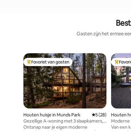
Best
Gasten zijn het ermee e
Favoriet van gasten
Favor
Topfavoriet van gasten
Topfavor
Houten huisje in Munds Park
Gemiddelde beoordel
5 (28)
Houten hu
Gezellige A-woning met 3 slaapkamers,
Moderne b
uitzicht op het meer + vuurplaats
fietsen
Ontsnap naar je eigen moderne
Van een k