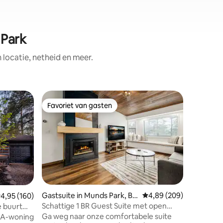
 Park
ocatie, netheid en meer.
Houten h
Favoriet van gasten
Favor
Favoriet van gasten
Topfavo
Bearfoot
Slechts 
het centr
voor de 
en andere
Perfect 
rustig ui
ook! Bij
genestel
ecensies
Gastsuite in Munds Park, Blv
Gemiddelde beoordeling
4,89 (209)
emiddelde beoordeling van 4,95 uit 5, 160 recensies
4,95 (160)
de rand 
d
Schattige 1 BR Guest Suite met open
e buurt
hutgevoe
haard en patio
Ga weg naar onze comfortabele suite
e A-woning
hout bew