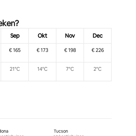
oeken?
Sep
Okt
Nov
Dec
€ 165
€ 173
€ 198
€ 226
21°C
14°C
7°C
2°C
dona
Tucson