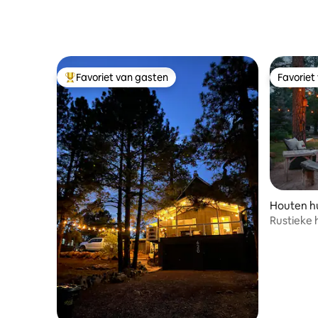
Favoriet van gasten
Favoriet
Topfavoriet van gasten
Favoriet
Houten hu
Rustieke h
bubbelba