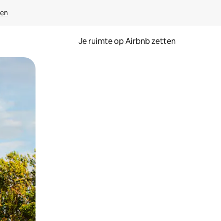
ven
Je ruimte op Airbnb zetten
ken of swipen.