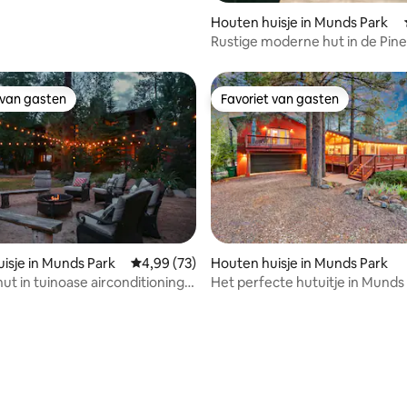
Houten huisje in Munds Park
Rustige moderne hut in de Pine
 van gasten
Favoriet van gasten
 van gasten
Favoriet van gasten
isje in Munds Park
Gemiddelde beoordeling van 4,99 uit 5, 73 r
4,99 (73)
Houten huisje in Munds Park
ut in tuinoase airconditioning
Het perfecte hutuitje in Munds
d speelkamer