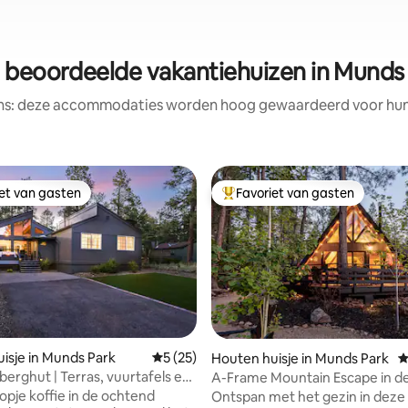
 beoordeelde vakantiehuizen in Munds
ens: deze accommodaties worden hoog gewaardeerd voor hun l
iet van gasten
Favoriet van gasten
iet van gasten
Topfavoriet van gasten
ing van 5 uit 5, 28 recensies
isje in Munds Park
Gemiddelde beoordeling van 5 uit 5, 25 r
5 (25)
Houten huisje in Munds Park
G
erghut | Terras, vuurtafels en
A-Frame Mountain Escape in d
van Sedona en Flagstaff
opje koffie in de ochtend
Ontspan met het gezin in dez