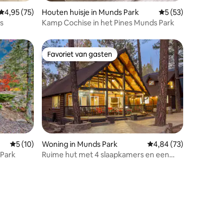
Gemiddelde beoordeling van 4,95 uit 5, 75 recensies
4,95 (75)
Houten huisje in Munds Park
Gemiddelde beoorde
5 (53)
s
Kamp Cochise in het Pines Munds Park
Favoriet van gasten
Favoriet van gasten
ecensies
Gemiddelde beoordeling van 5 uit 5, 10 recensies
5 (10)
Woning in Munds Park
Gemiddelde beoordelin
4,84 (73)
 Park
Ruime hut met 4 slaapkamers en een
bubbelbad