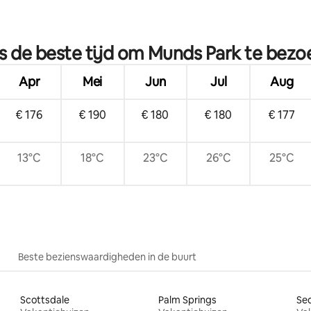
ling van 5 uit 5, 45 recensies
s de beste tijd om Munds Park te bez
Apr
Mei
Jun
Jul
Aug
€ 176
€ 190
€ 180
€ 180
€ 177
13°C
18°C
23°C
26°C
25°C
Beste bezienswaardigheden in de buurt
Scottsdale
Palm Springs
Se