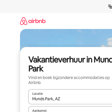
Ga
direct
naar
inhoud
Vakantieverhuur in Mun
Park
Vind en boek bijzondere accommodaties op
Airbnb
Locatie
Wanneer er suggesties beschikbaar zijn, maak je 
Aankomst