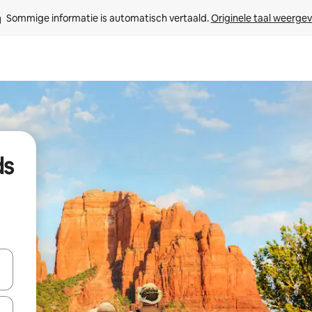
Sommige informatie is automatisch vertaald. 
Originele taal weerge
ds
een keuze met je de pijltjestoetsen omhoog en omlaag, óf door te tik