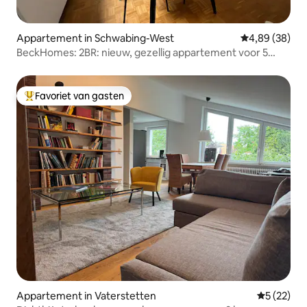
Appartement in Schwabing-West
Gemiddelde be
4,89 (38)
BeckHomes: 2BR: nieuw, gezellig appartement voor 5
personen
Favoriet van gasten
Topfavoriet van gasten
Appartement in Vaterstetten
Gemiddelde
5 (22)