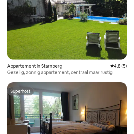
Appartement in Starnberg
Gemiddelde 
4,8 (5)
Gezellig, zonnig appartement, centraal maar rustig
Superhost
Superhost