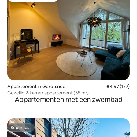
Appartement in Geretsried
Gemiddelde beo
4,97 (177)
Gezellig 2-kamer appartement (58 m²)
Appartementen met een zwembad
Superhost
Superhost