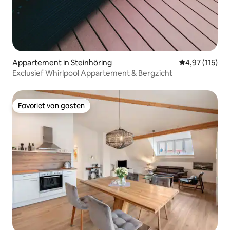
Appartement in Steinhöring
Gemiddelde beo
4,97 (115)
Exclusief Whirlpool Appartement & Bergzicht
Favoriet van gasten
Favoriet van gasten