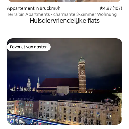
Appartement in Bruckmühl
Gemiddelde beo
4,97 (107)
Terralpin Apartments - charmante 3-Zimmer Wohnung
Huisdiervriendelijke flats
Favoriet van gasten
Favoriet van gasten