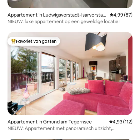
Appartement in Ludwigsvorstadt-Isarvorstad
Gemiddelde be
4,99 (87)
t
NIEUW: luxe appartement op een geweldige locatie!
Favoriet van gasten
Topfavoriet van gasten
Appartement in Gmund am Tegernsee
Gemiddelde beo
4,93 (112)
NIEUW: Appartement met panoramisch uitzicht,
kennismakingsaanbieding