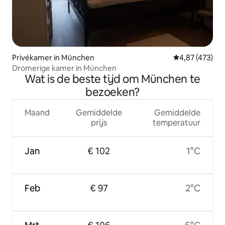
Privékamer in München
Gemiddelde beo
4,87 (473)
Dromerige kamer in München
Wat is de beste tijd om München te
bezoeken?
Maand
Gemiddelde
Gemiddelde
prijs
temperatuur
Jan
€ 102
1°C
Feb
€ 97
2°C