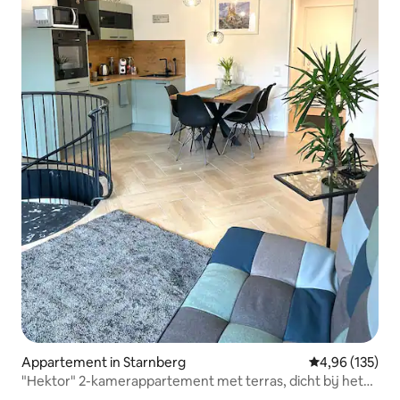
Appartement in Starnberg
Gemiddelde beo
4,96 (135)
"Hektor" 2-kamerappartement met terras, dicht bij het
Starnberger Meer