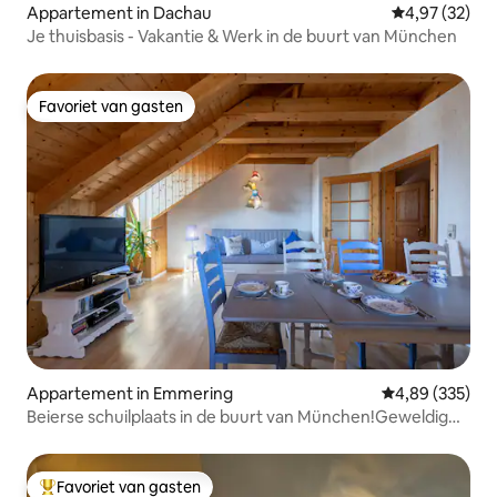
Appartement in Dachau
Gemiddelde be
4,97 (32)
Je thuisbasis - Vakantie & Werk in de buurt van München
Favoriet van gasten
Favoriet van gasten
Appartement in Emmering
Gemiddelde beo
4,89 (335)
Beierse schuilplaats in de buurt van München!Geweldig
voor grote groepen!
Favoriet van gasten
Topfavoriet van gasten