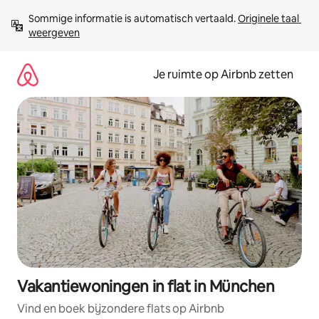
Ga
Sommige informatie is automatisch vertaald. 
Originele taal 
direct
weergeven
naar
inhoud
Je ruimte op Airbnb zetten
Vakantiewoningen in flat in München
Vind en boek bijzondere flats op Airbnb