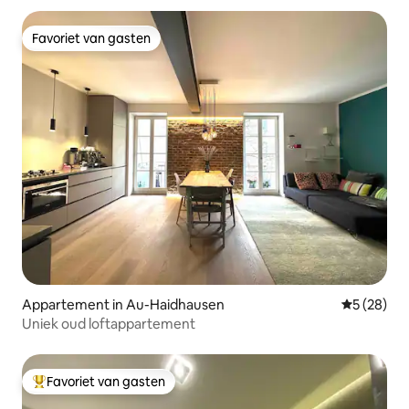
Favoriet van gasten
Favoriet van gasten
Appartement in Au-Haidhausen
Gemiddelde
5 (28)
Uniek oud loftappartement
Favoriet van gasten
Topfavoriet van gasten