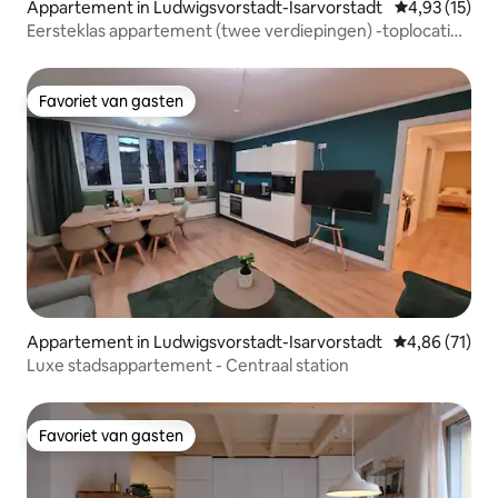
Appartement in Ludwigsvorstadt-Isarvorstadt
Gemiddelde be
4,93 (15)
Eersteklas appartement (twee verdiepingen) -toplocatie
Wies'n
Favoriet van gasten
Favoriet van gasten
Appartement in Ludwigsvorstadt-Isarvorstadt
Gemiddelde be
4,86 (71)
Luxe stadsappartement - Centraal station
Favoriet van gasten
Favoriet van gasten