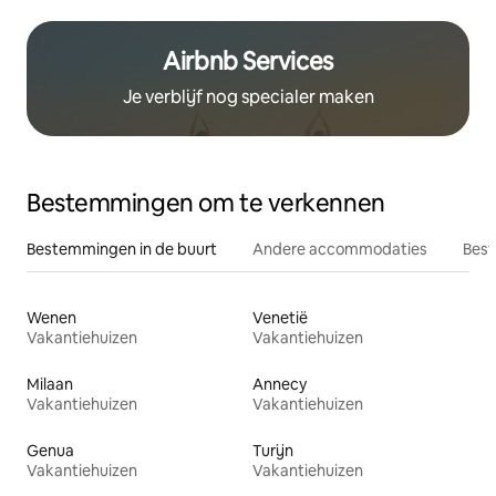
Airbnb Services
Je verblijf nog specialer maken
Bestemmingen om te verkennen
Bestemmingen in de buurt
Andere accommodaties
Best
Wenen
Venetië
Vakantiehuizen
Vakantiehuizen
Milaan
Annecy
Vakantiehuizen
Vakantiehuizen
Genua
Turijn
Vakantiehuizen
Vakantiehuizen