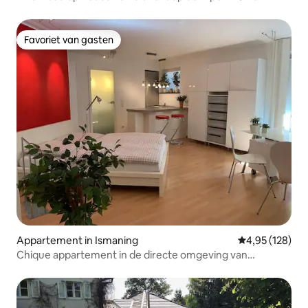
appartement
Favoriet van gasten
Favoriet van gasten
Appartement in Ismaning
Gemiddelde beo
4,95 (128)
Chique appartement in de directe omgeving van
München