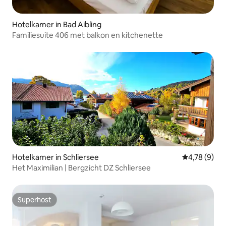
Hotelkamer in Bad Aibling
Familiesuite 406 met balkon en kitchenette
Hotelkamer in Schliersee
Gemiddelde b
4,78 (9)
Het Maximilian | Bergzicht DZ Schliersee
Superhost
Superhost