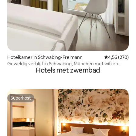
Hotelkamer in Schwabing-Freimann
Gemiddelde beo
4,56 (270)
Geweldig verblijf in Schwabing, München met wifi en
Hotels met zwembad
airconditioning
Superhost
Superhost