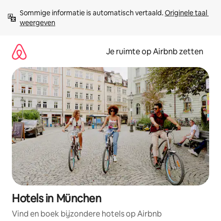
Ga
Sommige informatie is automatisch vertaald. 
Originele taal 
direct
weergeven
naar
inhoud
Je ruimte op Airbnb zetten
Hotels in München
Vind en boek bijzondere hotels op Airbnb