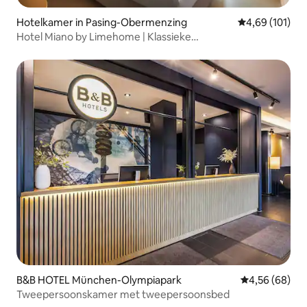
Hotelkamer in Pasing-Obermenzing
Gemiddelde beo
4,69 (101)
Hotel Miano by Limehome | Klassieke
tweepersoonskamer
B&B HOTEL München-Olympiapark
Gemiddelde be
4,56 (68)
Tweepersoonskamer met tweepersoonsbed