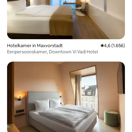
Hotelkamer in Maxvorstadt
Gemiddelde beoo
4,6 (1.656)
Eenpersoonskamer, Downtown Vi Vadi Hotel