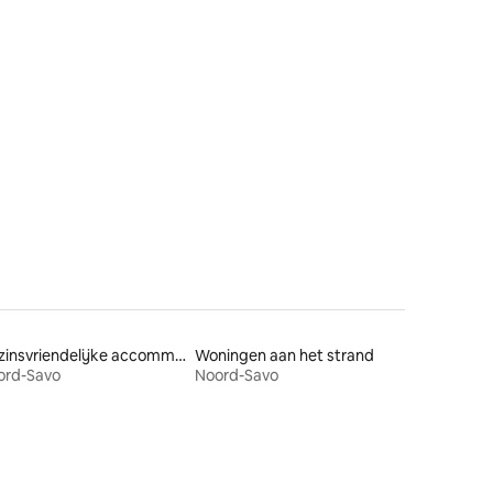
ecensies
Gezinsvriendelijke accommodaties
Woningen aan het strand
ord-Savo
Noord-Savo