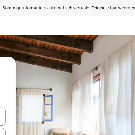
Sommige informatie is automatisch vertaald. 
Originele taal weerge
een keuze met je de pijltjestoetsen omhoog en omlaag, óf door te tik