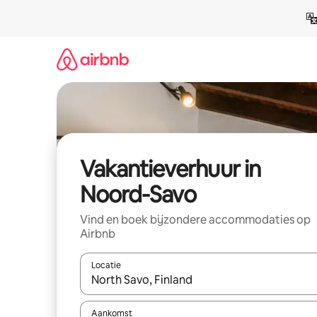
Ga
direct
naar
inhoud
Vakantieverhuur in
Noord-Savo
Vind en boek bijzondere accommodaties op
Airbnb
Locatie
Wanneer er suggesties beschikbaar zijn, maak je 
Aankomst