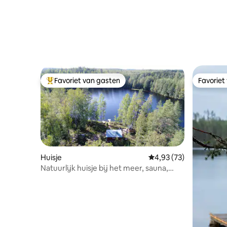
Favoriet van gasten
Favoriet
Topfavoriet van gasten
Favoriet
Huisje
Gemiddelde beoordeling
4,93 (73)
Natuurlijk huisje bij het meer, sauna,
zonnepaneel