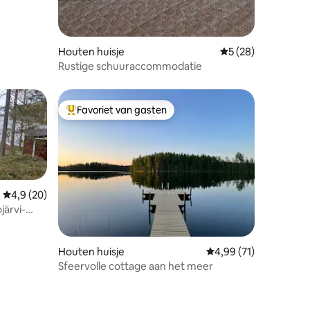
Houten huisje
Gemiddelde beoorde
5 (28)
Rustige schuuraccommodatie
Favoriet van gasten
Topfavoriet van gasten
Gemiddelde beoordeling van 4,9 uit 5, 20 recensies
4,9 (20)
järvi-
Houten huisje
Gemiddelde beoordelin
4,99 (71)
Sfeervolle cottage aan het meer