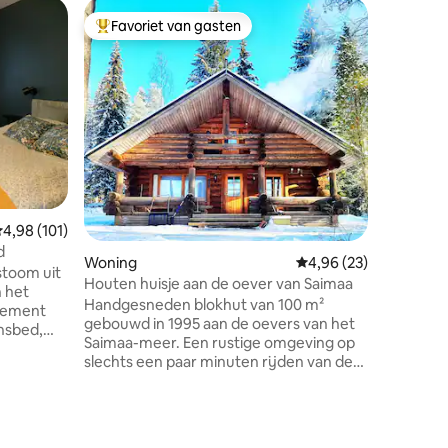
Houten h
Favoriet van gasten
Favorie
Topfavoriet van gasten
Favorie
Kallaved
Een stijlv
aan de ku
mooie ple
dicht bij
uitzicht 
vuurtoren. Het huisje is gebouwd
en is go
bestemmi
hotelbes
emiddelde beoordeling van 4,98 uit 5, 101 recensies
4,98 (101)
zomer- a
een roeib
d
Woning
Gemiddelde beoordelin
4,96 (23)
heeft ee
stoom uit
Houten huisje aan de oever van Saimaa
slaapkame
 het
Handgesneden blokhut van 100 m²
douche, k
rtement
gebouwd in 1995 aan de oevers van het
luchtwar
nsbed,
Saimaa-meer. Een rustige omgeving op
haard.
slechts een paar minuten rijden van de
diensten van het centrum van Varkaus.
recensies
De plek is zeer geschikt voor een
arport
weekend van ontspanning, maar ook
ektrische
voor een langer verblijf.
slag). Het