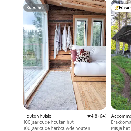
Superhost
Favor
Superhost
Topfavor
Houten huisje
Gemiddelde beoordelin
4,8 (64)
Accommo
100 jaar oude houten hut
Erakkomaja
100 jaar oude herbouwde houten
Mis je he