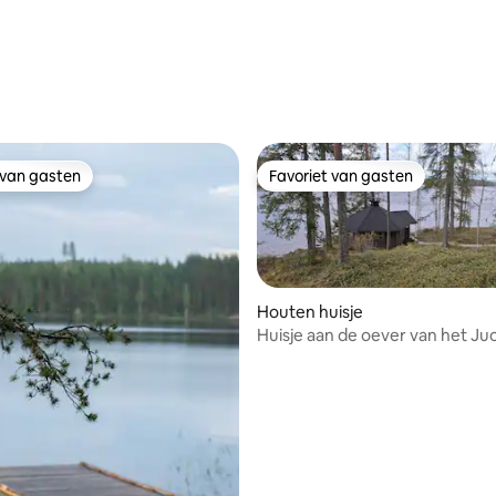
 van gasten
Favoriet van gasten
 van gasten
Favoriet van gasten
Houten huisje
Huisje aan de oever van het Juo
 van 4,93 uit 5, 73 recensies
meer