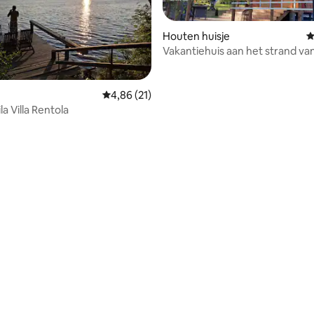
Houten huisje
G
Vakantiehuis aan het strand va
Gemiddelde beoordeling van 4,86 uit 5, 21 r
4,86 (21)
a Villa Rentola
g van 4,91 uit 5, 79 recensies