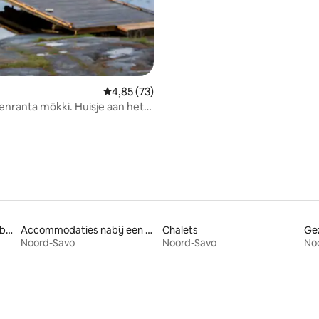
Gemiddelde beoordeling van 4,85 uit 5, 73 r
4,85 (73)
venranta mökki. Huisje aan het
Accommodaties met bubbelbad
Accommodaties nabij een strand
Chalets
Noord-Savo
Noord-Savo
No