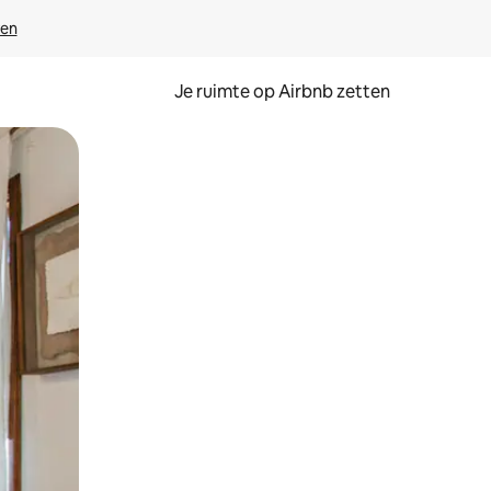
ven
Je ruimte op Airbnb zetten
ken of swipen.