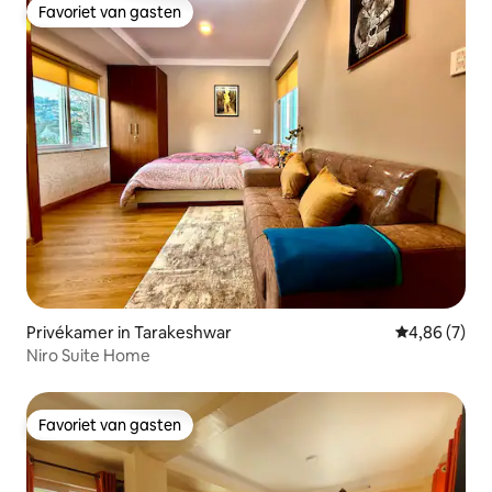
Favoriet van gasten
Favoriet van gasten
Privékamer in Tarakeshwar
Gemiddelde b
4,86 (7)
Niro Suite Home
Favoriet van gasten
Favoriet van gasten