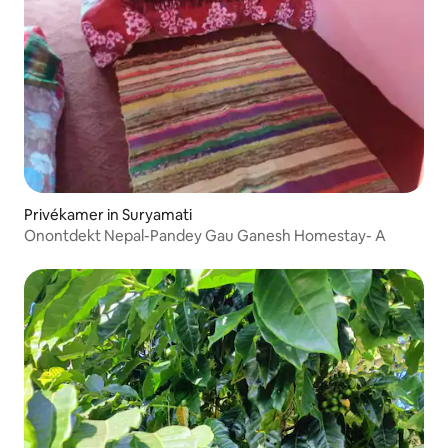
Privékamer in Suryamati
Onontdekt Nepal-Pandey Gau Ganesh Homestay- A