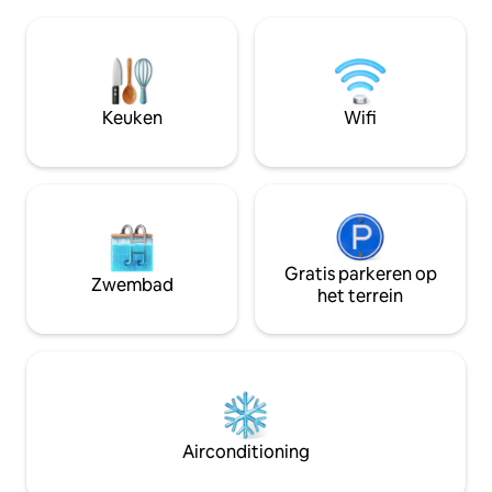
afzondering, stellen die verlangen naar
gezinnen, vriende
een romantisch toevluchtsoord en
die op zoek zijn n
iedereen die op zoek is naar
frisse lucht binne
herstellende yoga of meditatie.
Kathmandu. Wand
Natuurlijk licht, een rustgevende
het lokale leven zi
inrichting en comfortabele meubels
meditatie, klankb
Keuken
Wifi
creëren een warme, verzorgende sfeer
wellnesservaring
die aanvoelt als een omhelzing van de
worden geregeld.
natuur.
Gratis parkeren op
Zwembad
het terrein
Airconditioning