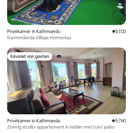
Privékamer in Kathmandu
Gemiddelde
5 (12)
Karmindanda Village Homestay
Favoriet van gasten
Favoriet van gasten
Privékamer in Kathmandu
Gemiddelde
5 (14)
Zonnig studio-appartement in kelder met tuin/ patio