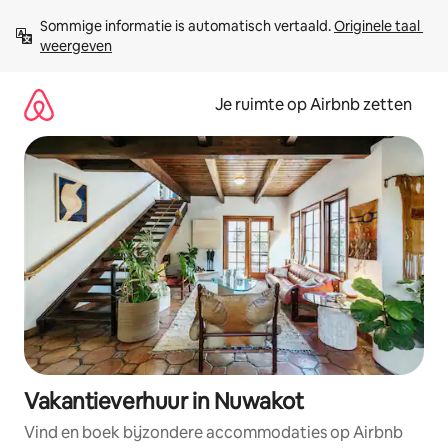
Ga
Sommige informatie is automatisch vertaald. 
Originele taal 
direct
weergeven
naar
inhoud
Je ruimte op Airbnb zetten
Vakantieverhuur in Nuwakot
Vind en boek bijzondere accommodaties op Airbnb