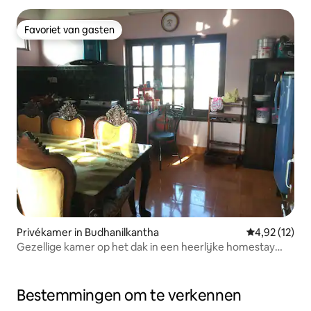
Favoriet van gasten
Favoriet van gasten
Privékamer in Budhanilkantha
Gemiddelde be
4,92 (12)
Gezellige kamer op het dak in een heerlijke homestay
voor gezinnen
Bestemmingen om te verkennen