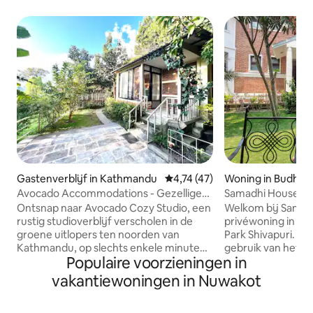
Gastenverblijf in Kathmandu
Gemiddelde beoordeling van 4,7
4,74 (47)
Woning in Budhani
Avocado Accommodations - Gezellige
Samadhi House | P
studio (kinderbed 3)
van Shivapuri
Ontsnap naar Avocado Cozy Studio, een
Welkom bij Samadh
rustig studioverblijf verscholen in de
privéwoning in de 
groene uitlopers ten noorden van
Park Shivapuri. Ge
Kathmandu, op slechts enkele minuten
gebruik van het h
Populaire voorzieningen in
van de paden van Shivapuri National
met eigen badkame
Park. De studio is ontworpen voor
dakterras met uitz
vakantiewoningen in Nuwakot
privacy en rust en verwelkomt
Kathmandu-vallei,
soloreizigers die op zoek zijn naar
keuken en woonrui