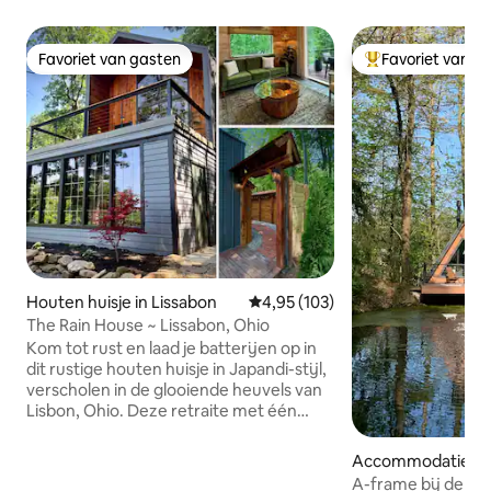
Favoriet van gasten
Favoriet van g
Favoriet van gasten
Topfavoriet van 
Houten huisje in Lissabon
Gemiddelde beoordeling van 4,95
4,95 (103)
The Rain House ~ Lissabon, Ohio
Kom tot rust en laad je batterijen op in
dit rustige houten huisje in Japandi-stijl,
verscholen in de glooiende heuvels van
Lisbon, Ohio. Deze retraite met één
slaapkamer en anderhalve badkamer is
ontworpen met natuurlijke texturen,
Accommodatie in 
strakke lijnen en rustgevende tinten en
y
A-frame bij de bo