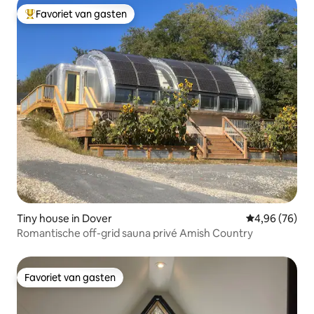
Favoriet van gasten
Topfavoriet van gasten
Tiny house in Dover
Gemiddelde be
4,96 (76)
Romantische off-grid sauna privé Amish Country
Favoriet van gasten
Favoriet van gasten