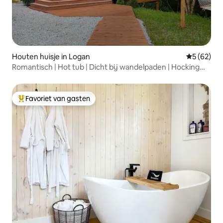
Houten huisje in Logan
Gemiddelde
5 (62)
Romantisch | Hot tub | Dicht bij wandelpaden | Hocking
Hills
Favoriet van gasten
Topfavoriet van gasten