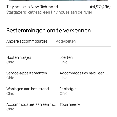
Tiny house in New Richmond
Gemiddelde beo
4,97 (496)
Stargazers' Retreat: een tiny house aan de rivier
Bestemmingen om te verkennen
Andere accommodaties
Activiteiten
Houten huisjes
Joerten
Ohio
Ohio
Service-appartementen
Accommodaties nabij een meer
Ohio
Ohio
Woningen aan het strand
Ecolodges
Ohio
Ohio
Accommodaties aan een meer
Toon meer
Ohio