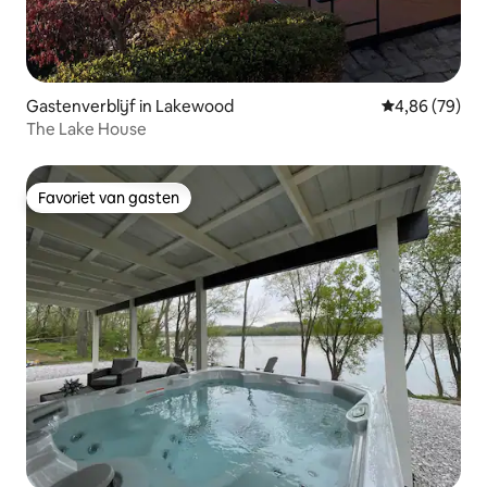
Gastenverblijf in Lakewood
Gemiddelde be
4,86 (79)
The Lake House
Favoriet van gasten
Favoriet van gasten