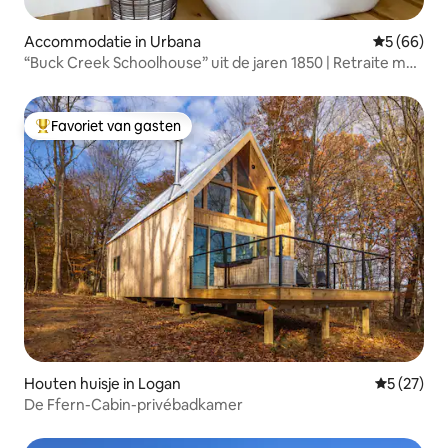
Accommodatie in Urbana
Gemiddelde
5 (66)
“Buck Creek Schoolhouse” uit de jaren 1850 | Retraite met
hot tub
Favoriet van gasten
Topfavoriet van gasten
Houten huisje in Logan
Gemiddelde
5 (27)
De Ffern-Cabin-privébadkamer