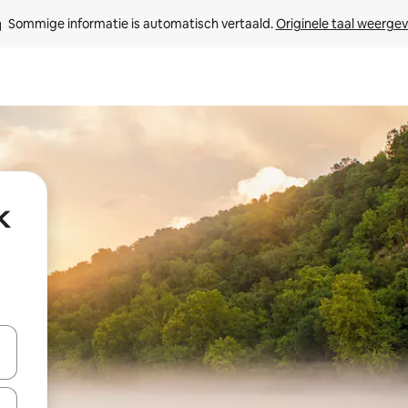
Sommige informatie is automatisch vertaald. 
Originele taal weerge
k
een keuze met je de pijltjestoetsen omhoog en omlaag, óf door te tik