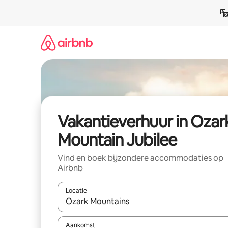
Ga
direct
naar
inhoud
Vakantieverhuur in Ozar
Mountain Jubilee
Vind en boek bijzondere accommodaties op
Airbnb
Locatie
Wanneer er suggesties beschikbaar zijn, maak je 
Aankomst