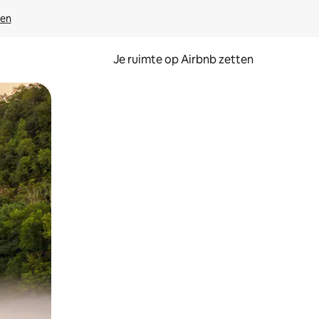
ven
Je ruimte op Airbnb zetten
ken of swipen.