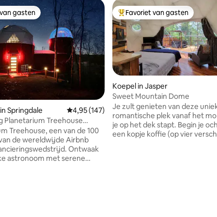
 van gasten
Favoriet van gasten
 van gasten
Topfavoriet van gasten
Koepel in Jasper
Sweet Mountain Dome
Je zult genieten van deze unie
n Springdale
Gemiddelde beoordeling van 4,95 uit 5, 147 r
4,95 (147)
romantische plek vanaf het m
g Planetarium Treehouse
je op het dek stapt. Begin je o
ake View
um Treehouse, een van de 100
een kopje koffie (op vier versch
van de wereldwijde Airbnb
manieren gemaakt) of thee aa
ncieringswedstrijd. Ontwaak
bistrotafel. Na een dag wandel
ijke astronoom met serene
lokale paden of het drijven van
n op het meer en een levendige
Buffalo National River ontspann
mel. Dit is een unieke
spa met uitzicht op de boomtop
ng voor degenen die op zoek
omgeving. Aan het einde van j
wondering. De boomhut
geniet je van een drankje bij de
vé aan, maar heeft gemakkelijke
vuurplaats terwijl je naar de st
ot alle voorzieningen van
staart of door te ontspannen in