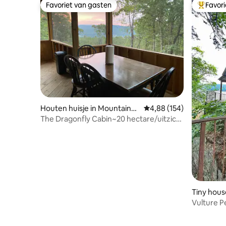
Favoriet van gasten
Favor
Favoriet van gasten
Topfavor
Houten huisje in Mountainb
Gemiddelde beoordeling 
4,88 (154)
urg
The Dragonfly Cabin~20 hectare/uitzicht
op de bergen
Tiny house
Vulture 