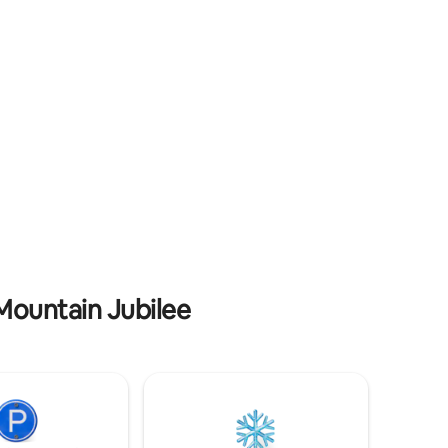
van Carver Landing. Je bevindt je op
uitzicht.
korte afstand van ZOVEEL prachtige
p je!
plekken, waaronder het nationale park.
Er is een tweede woning op het terrein
die ook gereserveerd kan worden.
Mountain Jubilee