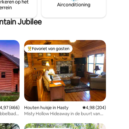
arkeren op het
Airconditioning
errein
tain Jubilee
Favoriet van gasten
Topfavoriet van gasten
ecensies
emiddelde beoordeling van 4,97 uit 5, 466 recensies
4,97 (466)
Houten huisje in Hasty
Gemiddelde beoordeling
4,98 (204)
bbelbad
Misty Hollow Hideaway in de buurt van
de Buffalo River, AR