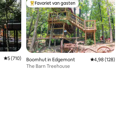
Favoriet van gasten
Topfavoriet van gasten
Gemiddelde beoordeling van 5 uit 5, 710 recensies
5 (710)
Boomhut in Edgemont
Gemiddelde beoordeling
4,98 (128)
The Barn Treehouse
ecensies