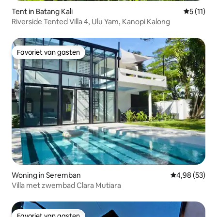
Tent in Batang Kali
Gemiddeld
5 (11)
Riverside Tented Villa 4, Ulu Yam, Kanopi Kalong
Favoriet van gasten
Favoriet van gasten
Woning in Seremban
Gemiddelde be
4,98 (53)
Villa met zwembad Clara Mutiara
Favoriet van gasten