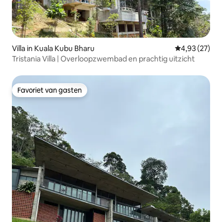
Villa in Kuala Kubu Bharu
Gemiddelde be
4,93 (27)
Tristania Villa | Overloopzwembad en prachtig uitzicht
Favoriet van gasten
Favoriet van gasten