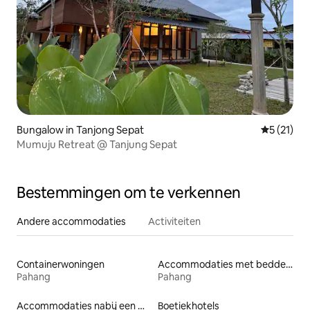
Bungalow in Tanjong Sepat
Gemiddelde
5 (21)
Mumuju Retreat @ Tanjung Sepat
Bestemmingen om te verkennen
Andere accommodaties
Activiteiten
Containerwoningen
Accommodaties met bedden op toegankelijke hoogte
Pahang
Pahang
Accommodaties nabij een meer
Boetiekhotels