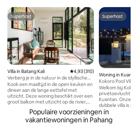
Superhost
Superhost
Superhost
Superhost
Villa in Batang Kali
Gemiddelde beoordeling van 4,93
4,93 (310)
Woning in Kuanta
Verberg je in de natuur in de idyllische
Kokoro Pool Villa 
villa Ijo
Kook een maaltijd in de open keuken en
privézwembad
Welkom bij Kokoro P
dineer aan de lange eettafel met
privétoevluchtsoor
uitzicht. Deze woning beschikt over een
Kuantan. Onze gel
groot balkon met uitzicht op de rivier,
dubbele villa is z
toegang tot boswandelpaden en rivier,
Populaire voorzieningen in
voor comfort, ont
een binnenplaats met verzonken tuinen
betekenisvolle bi
vakantiewoningen in Pahang
en een open plan dat een comfortabele
perfect voor gezin
ruimte creëert. Word wakker met de
je nu een familiev
geluiden van vogels die fluiten, zie ze
een feest of een 
insecten vangen of nectar verzamelen