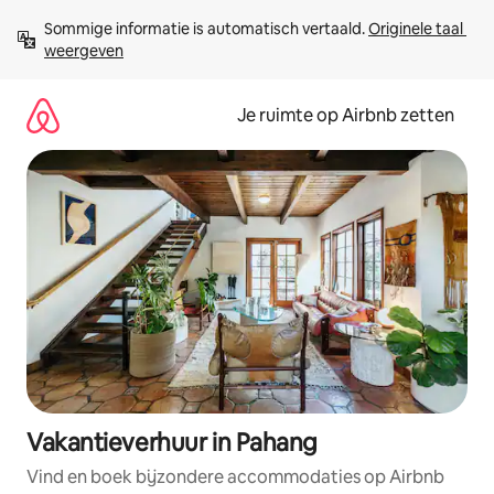
Ga
Sommige informatie is automatisch vertaald. 
Originele taal 
direct
weergeven
naar
inhoud
Je ruimte op Airbnb zetten
Vakantieverhuur in Pahang
Vind en boek bijzondere accommodaties op Airbnb