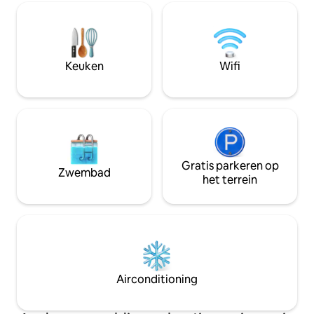
geniet van ons p
van bloeiende planten. Luister naar de
entertainmentvoo
rustgevende geluiden van de
handige toegang t
stromende rivier. Picknickplaatsen langs
bezienswaardighe
de rivier Kg Hulu Rening ligt in Batang
eetgelegenheden van
Kali en is een rustig dorp met huizen
Keuken
Wifi
onvergetelijke he
verspreid over de groene heuvelachtige
Kokoro, waar elk ve
landschappen. Batang Kali stad, Hulu
Yam Bharu en Kuala Kubu Bharu liggen
op slechts een korte autorit afstand en
heeft tal van restaurants. Je kunt je het
beste met de auto verplaatsen.
Nabijgelegen bezienswaardigheden:
Gratis parkeren op
World of Phalaenopsis (Moth Orchids),
Zwembad
het terrein
Ulu Yam - 12 km (16 minuten rijden)
Genting Highlands Premium Outlets - 25
km (30 minuten rijden) Resorts World
Genting - 32 km (40 minuten rijden)
Kuala Kubu Bharu - 21 km (30 minuten
rijden) Chiling Waterfalls - 33 km (40
minuten rijden)
Airconditioning