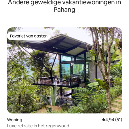
Andere geweldige vakantiewoningen in
Pahang
Favoriet van gasten
Favoriet van gasten
Woning
Gemiddelde be
4,94 (51)
Luxe retraite in het regenwoud