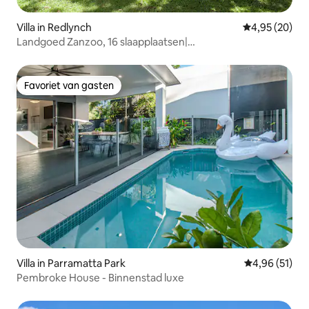
Villa in Redlynch
Gemiddelde be
4,95 (20)
Landgoed Zanzoo, 16 slaapplaatsen|
Regenwoud•Zwembad en tennis
Favoriet van gasten
Favoriet van gasten
Villa in Parramatta Park
Gemiddelde be
4,96 (51)
Pembroke House - Binnenstad luxe