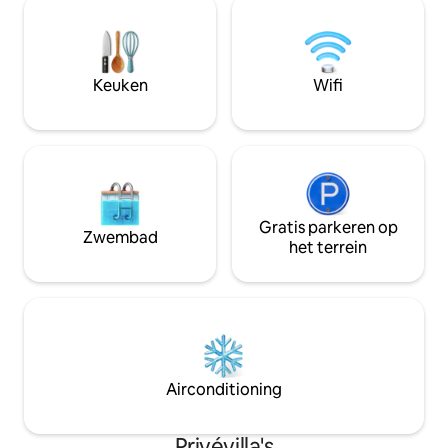
wandelingen bij 
ontspan in een open woonkamer of
gemakkelijk zijn.
kook maaltijden in de kustkeuken om in
Clifton Beach ligt
de buitenlucht te genieten op het
afstand via de weg
terras. Gebruik de meegeleverde
Keuken
Wifi
passen om toegang te krijgen tot de
fitnessruimte, sauna en het zwembad
van Oceans Edge Health Club.
Gratis parkeren op
Zwembad
het terrein
Airconditioning
Privévilla's