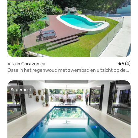
Villa in Caravonica
Gemiddeld
5 (4)
Oase in het regenwoud met zwembad en uitzicht op de
bergen
Superhost
Superhost