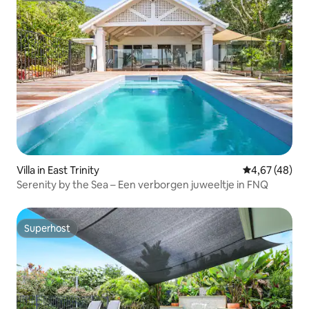
Villa in East Trinity
Gemiddelde be
4,67 (48)
Serenity by the Sea – Een verborgen juweeltje in FNQ
Superhost
Superhost