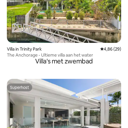
Villa in Trinity Park
Gemiddelde be
4,86 (29)
The Anchorage - Ultieme villa aan het water
Villa's met zwembad
Superhost
Superhost