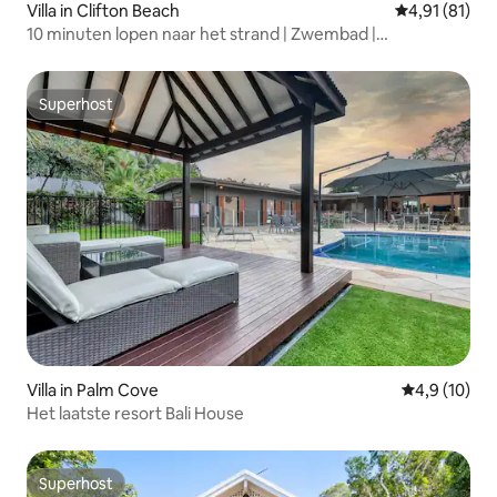
Villa in Clifton Beach
Gemiddelde be
4,91 (81)
10 minuten lopen naar het strand | Zwembad |
Werkruimte | BBQ
Superhost
Superhost
Villa in Palm Cove
Gemiddelde b
4,9 (10)
Het laatste resort Bali House
Superhost
Superhost