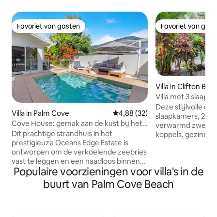
Favoriet van gasten
Favoriet van gas
Favoriet van gasten
Favoriet van gas
Villa in Clifton Bea
Villa met 3 slaap
privézwembad van
Deze stijlvolle o
Villa in Palm Cove
Gemiddelde beoordeling van 4,8
4,88 (32)
slaapkamers, 2 b
Cove House: gemak aan de kust bij het
verwarmd zwembad
zwembad
Dit prachtige strandhuis in het
koppels, gezinnen
prestigieuze Oceans Edge Estate is
tropische noordk
ontworpen om de verkoelende zeebries
willen ontdekken. 
vast te leggen en een naadloos binnen-
uitzonderlijk guns
Populaire voorzieningen voor villa's in de
en buitenleven te bieden. Maak een
van Cairns Airport
wandeling van 5 minuten naar Palm
Douglas en perfec
buurt van Palm Cove Beach
Cove Jetty om te genieten van het
ontspannen strandvakant
strand of proef de restaurants en cafés
ligt op slechts 35
langs de esplanade. Kom thuis om te
waardoor zwemme
zonnebaden bij het privézwembad,