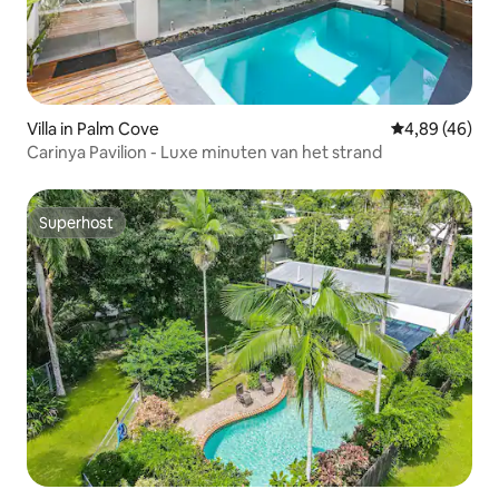
Villa in Palm Cove
Gemiddelde be
4,89 (46)
Carinya Pavilion - Luxe minuten van het strand
Superhost
Superhost