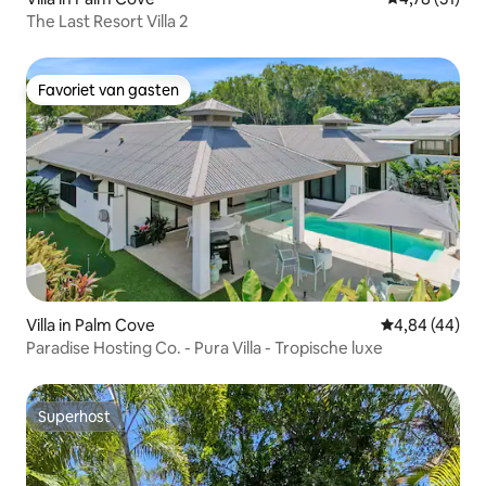
The Last Resort Villa 2
Favoriet van gasten
Favoriet van gasten
Villa in Palm Cove
Gemiddelde be
4,84 (44)
Paradise Hosting Co. - Pura Villa - Tropische luxe
Superhost
Superhost