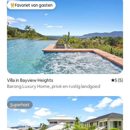
Favoriet van gasten
Topfavoriet van gasten
Villa in Bayview Heights
Gemiddeld
5 (5)
Barong Luxury Home, privé en rustig landgoed
Superhost
Superhost