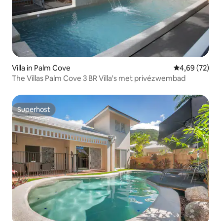
Villa in Palm Cove
Gemiddelde be
4,69 (72)
The Villas Palm Cove 3 BR Villa's met privézwembad
Superhost
Superhost