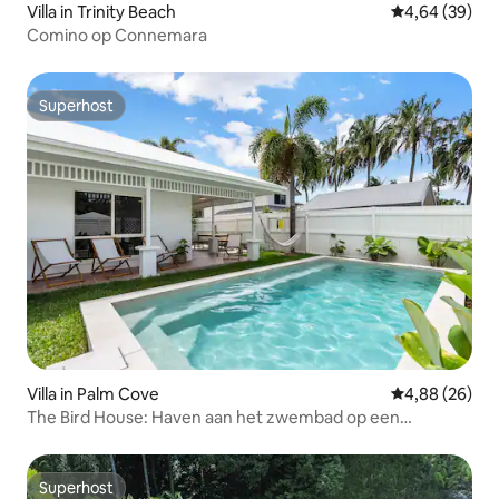
Villa in Trinity Beach
Gemiddelde be
4,64 (39)
Comino op Connemara
Superhost
Superhost
Villa in Palm Cove
Gemiddelde be
4,88 (26)
The Bird House: Haven aan het zwembad op een
wandeling van het strand
Superhost
Superhost