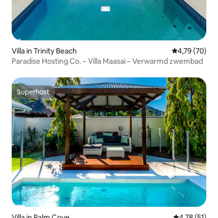
Villa in Trinity Beach
Gemiddelde be
4,79 (70)
Paradise Hosting Co. – Villa Maasai – Verwarmd zwembad
Superhost
Superhost
Villa in Palm Cove
Gemiddelde be
4,78 (51)