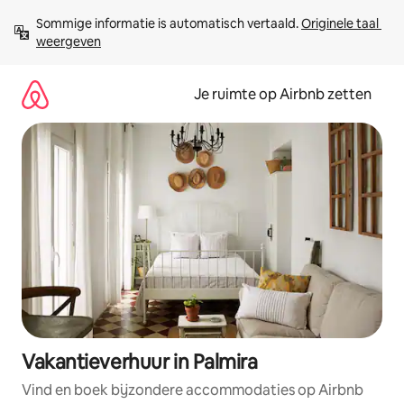
Ga
Sommige informatie is automatisch vertaald. 
Originele taal 
direct
weergeven
naar
inhoud
Je ruimte op Airbnb zetten
Vakantieverhuur in Palmira
Vind en boek bijzondere accommodaties op Airbnb