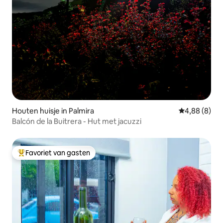
Houten huisje in Palmira
Gemiddelde b
4,88 (8)
Balcón de la Buitrera - Hut met jacuzzi
Favoriet van gasten
Topfavoriet van gasten