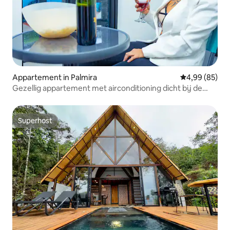
Appartement in Palmira
Gemiddelde be
4,99 (85)
Gezellig appartement met airconditioning dicht bij de
luchthaven
Superhost
Superhost