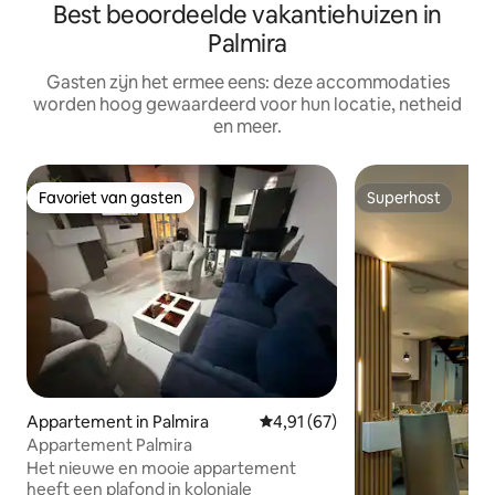
Best beoordeelde vakantiehuizen in
Palmira
Gasten zijn het ermee eens: deze accommodaties
worden hoog gewaardeerd voor hun locatie, netheid
en meer.
Favoriet van gasten
Superhost
Favoriet van gasten
Superhost
Appartement in Palmira
Gemiddelde beoordeling van 4,9
4,91 (67)
Appartement Palmira
Het nieuwe en mooie appartement
heeft een plafond in koloniale