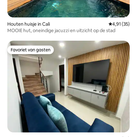
Houten huisje in Cali
Gemiddelde be
4,91 (35)
MOOIE hut, oneindige jacuzzi en uitzicht op de stad
Favoriet van gasten
Favoriet van gasten