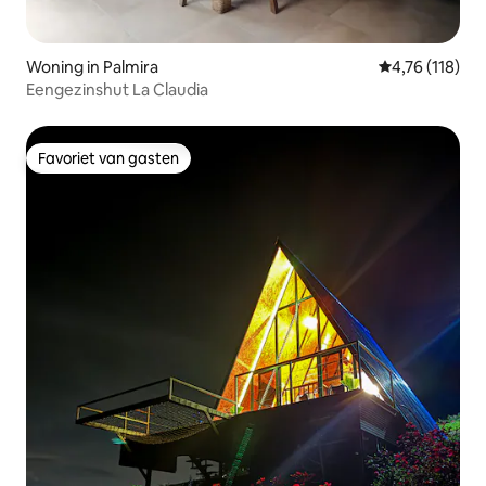
Woning in Palmira
Gemiddelde beo
4,76 (118)
Eengezinshut La Claudia
Favoriet van gasten
Favoriet van gasten