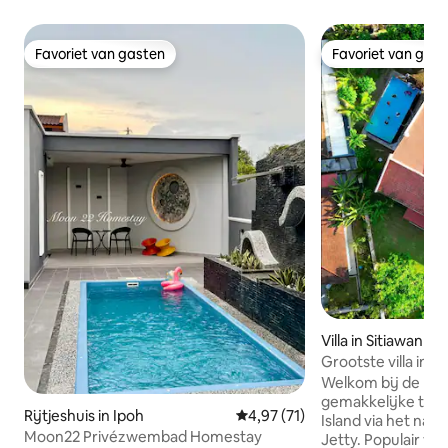
Favoriet van gasten
Favoriet van gas
Favoriet van gasten
Favoriet van gas
Villa in Sitiawan
Grootste villa in 
M'jung|250'Cine
Welkom bij de Lum
gemakkelijke toe
Rijtjeshuis in Ipoh
Gemiddelde beoordeling van 4,9
4,97 (71)
Island via het nab
Moon22 Privézwembad Homestay
Jetty. Populair voor f