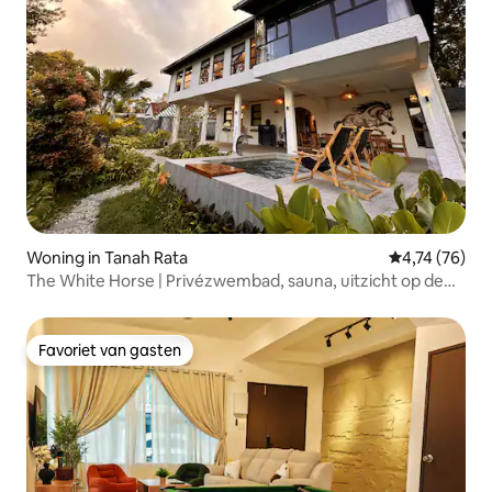
Woning in Tanah Rata
Gemiddelde be
4,74 (76)
The White Horse | Privézwembad, sauna, uitzicht op de
vallei
Favoriet van gasten
Favoriet van gasten