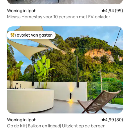
Woning in Ipoh
Gemiddelde be
4,94 (99)
Micasa Homestay voor 10 personen met EV-oplader
Favoriet van gasten
Topfavoriet van gasten
Woning in Ipoh
Gemiddelde be
4,99 (80)
Op de klif| Balkon en ligbad| Uitzicht op de bergen