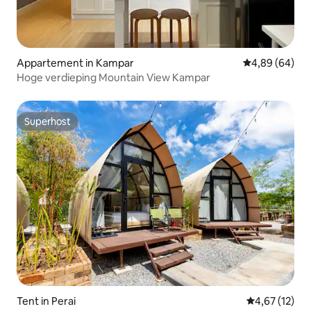
Appartement in Kampar
Gemiddelde be
4,89 (64)
Hoge verdieping Mountain View Kampar
Superhost
Superhost
Tent in Perai
Gemiddelde be
4,67 (12)