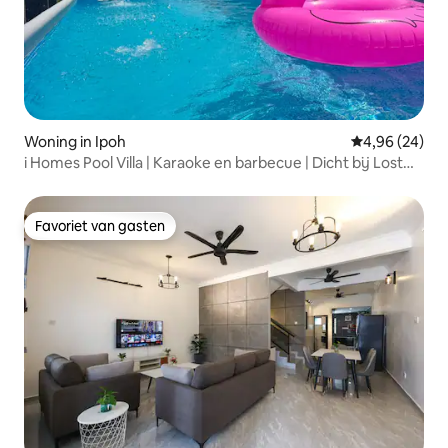
Woning in Ipoh
Gemiddelde be
4,96 (24)
i Homes Pool Villa | Karaoke en barbecue | Dicht bij Lost
World
Favoriet van gasten
Favoriet van gasten