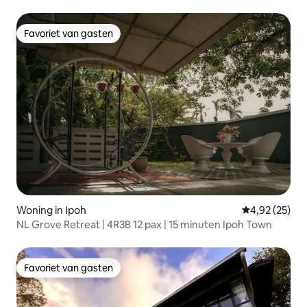
Favoriet van gasten
Favoriet van gasten
Woning in Ipoh
Gemiddelde be
4,92 (25)
NL Grove Retreat | 4R3B 12 pax | 15 minuten Ipoh Town
Favoriet van gasten
Favoriet van gasten