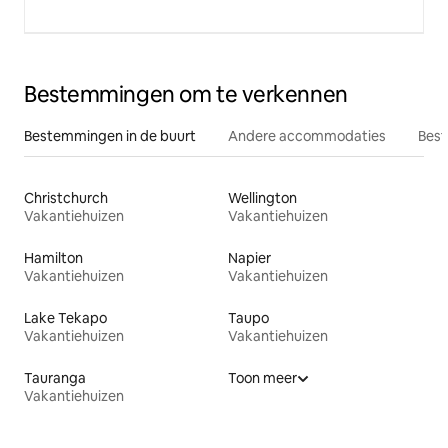
Bestemmingen om te verkennen
Bestemmingen in de buurt
Andere accommodaties
Best
Christchurch
Wellington
Vakantiehuizen
Vakantiehuizen
Hamilton
Napier
Vakantiehuizen
Vakantiehuizen
Lake Tekapo
Taupo
Vakantiehuizen
Vakantiehuizen
Tauranga
Toon meer
Vakantiehuizen