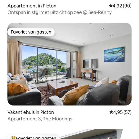
Appartement in Picton
Gemiddelde be
4,92 (90)
Ontspan in stijl met uitzicht op zee @ Sea-Renity
Favoriet van gasten
Favoriet van gasten
Vakantiehuis in Picton
Gemiddelde be
4,95 (57)
Appartement 3, The Moorings
Favoriet van gasten