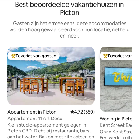
Best beoordeelde vakantiehuizen in
Picton
Gasten zijn het ermee eens: deze accommodaties
worden hoog gewaardeerd voor hun locatie, netheid
en meer.
Favoriet van gasten
Favoriet van g
Topfavoriet van gasten
Topfavoriet van 
Appartement in Picton
Gemiddelde beoordeling van 4,72
4,72 (550)
Appartement 11 Art Deco
Woning in Picton
Klein studio-appartement gelegen in
Kent Street Bach Pic
Picton CBD. Dicht bij restaurants, bars,
beschikbaar
Onze Kent Street B
aan het water. Balkon met zitplaatsen en
Een werk in uitvoer