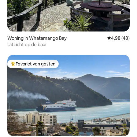
Woning in Whatamango Bay
Gemiddelde be
4,98 (48)
Uitzicht op de baai
Favoriet van gasten
Topfavoriet van gasten