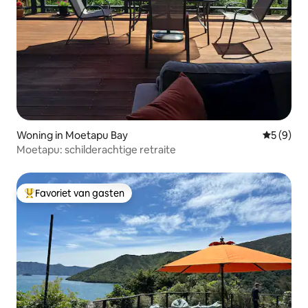
Woning in Moetapu Bay
Gemiddeld
5 (9)
Moetapu: schilderachtige retraite
Favoriet van gasten
Topfavoriet van gasten