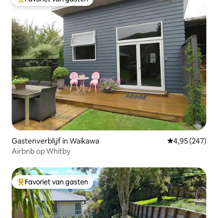
Topfavoriet van gasten
Gastenverblijf in Waikawa
Gemiddelde beo
4,95 (247)
Airbnb op Whitby
Favoriet van gasten
Topfavoriet van gasten