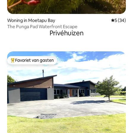
Woning in Moetapu Bay
Gemiddelde
5 (34)
The Punga Pad Waterfront Escape
Privéhuizen
Favoriet van gasten
Topfavoriet van gasten