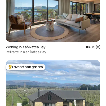
Woning in Kahikatea Bay
Gemiddelde b
4,75 (8)
Retraite in Kahikatea Bay
Favoriet van gasten
Topfavoriet van gasten