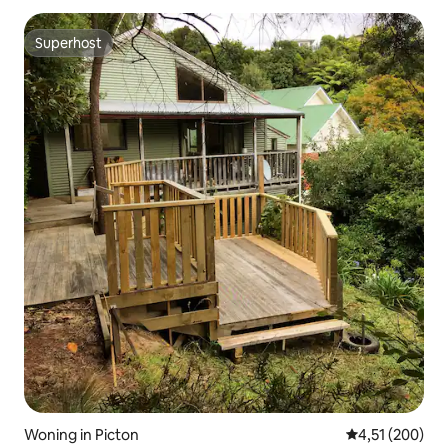
Superhost
Superhost
Woning in Picton
Gemiddelde beo
4,51 (200)