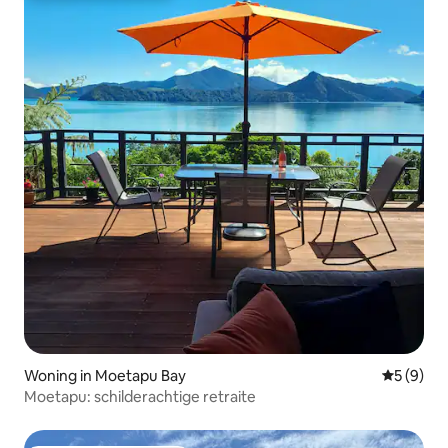
Woning in Moetapu Bay
Gemiddeld
5 (9)
Moetapu: schilderachtige retraite