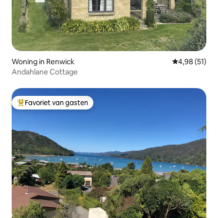
Woning in Renwick
Gemiddelde be
4,98 (51)
Andahlane Cottage
Favoriet van gasten
Topfavoriet van gasten