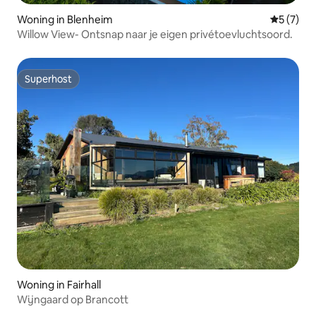
Woning in Blenheim
Gemiddeld
5 (7)
Willow View- Ontsnap naar je eigen privétoevluchtsoord.
Superhost
Superhost
Woning in Fairhall
Wijngaard op Brancott