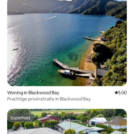
Woning in Blackwood Bay
Gemiddeld
5 (4)
Prachtige privéretraite in Blackwood Bay
Superhost
Superhost