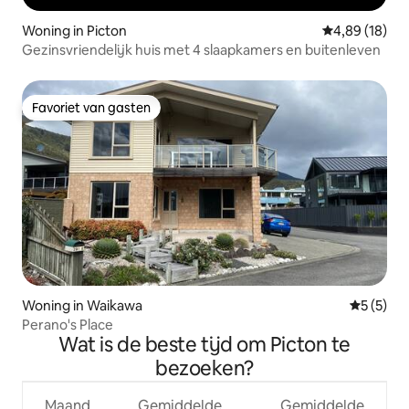
Woning in Picton
Gemiddelde be
4,89 (18)
Gezinsvriendelijk huis met 4 slaapkamers en buitenleven
Favoriet van gasten
Favoriet van gasten
Woning in Waikawa
Gemiddeld
5 (5)
Perano's Place
Wat is de beste tijd om Picton te
bezoeken?
Maand
Gemiddelde
Gemiddelde