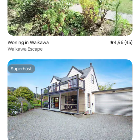
Woning in Waikawa
Gemiddelde be
4,96 (45)
Waikawa Escape
Superhost
Superhost