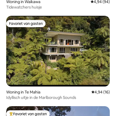
Woning in Waikawa
Gemiddelde be
4,94 (94)
Tidewatchers huisje
Favoriet van gasten
Favoriet van gasten
Woning in Te Mahia
Gemiddelde be
4,94 (16)
Idyllisch uitje in de Marlborough Sounds
Favoriet van gasten