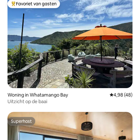
Favoriet van gasten
Topfavoriet van gasten
Woning in Whatamango Bay
Gemiddelde be
4,98 (48)
Uitzicht op de baai
Superhost
Superhost