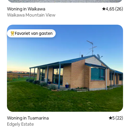
Woning in Waikawa
Gemiddelde be
4,65 (26)
Waikawa Mountain View
Favoriet van gasten
Topfavoriet van gasten
Woning in Tuamarina
Gemiddelde
5 (22)
Edgely Estate