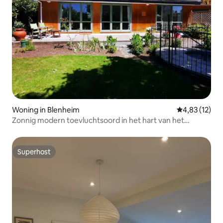
Woning in Blenheim
Gemiddelde be
4,83 (12)
Zonnig modern toevluchtsoord in het hart van het
wijnland
Superhost
Superhost