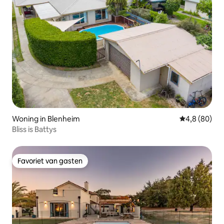
Woning in Blenheim
Gemiddelde b
4,8 (80)
Bliss is Battys
Favoriet van gasten
Favoriet van gasten