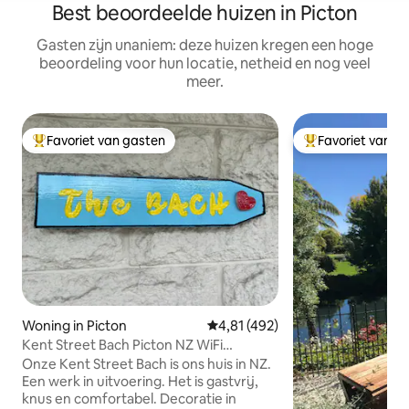
Best beoordeelde huizen in Picton
Gasten zijn unaniem: deze huizen kregen een hoge
beoordeling voor hun locatie, netheid en nog veel
meer.
Favoriet van gasten
Favoriet van g
Topfavoriet van gasten
Topfavoriet van 
Woning in Picton
Gemiddelde beoordeling van 4,81
4,81 (492)
Kent Street Bach Picton NZ WiFi
beschikbaar
Onze Kent Street Bach is ons huis in NZ.
Een werk in uitvoering. Het is gastvrij,
knus en comfortabel. Decoratie in