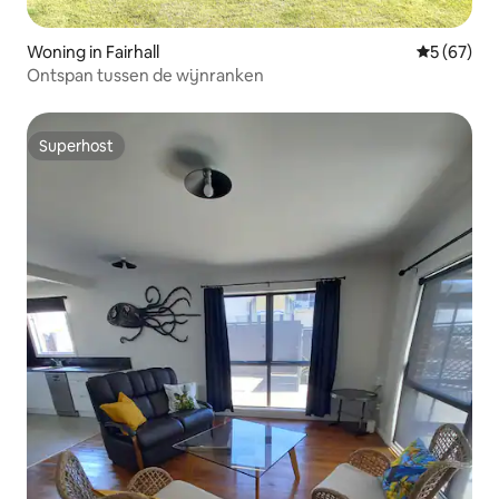
Woning in Fairhall
Gemiddelde
5 (67)
Ontspan tussen de wijnranken
Superhost
Superhost