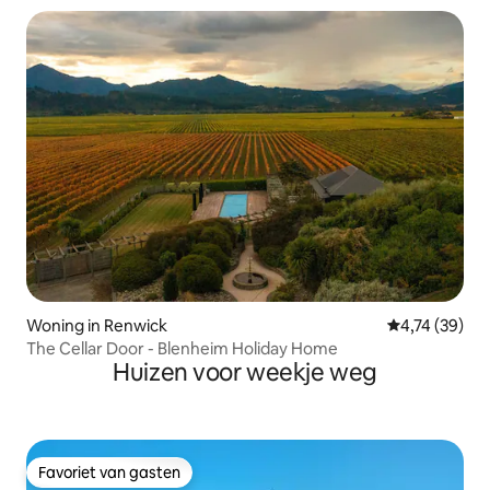
Woning in Renwick
Gemiddelde be
4,74 (39)
The Cellar Door - Blenheim Holiday Home
Huizen voor weekje weg
Favoriet van gasten
Favoriet van gasten