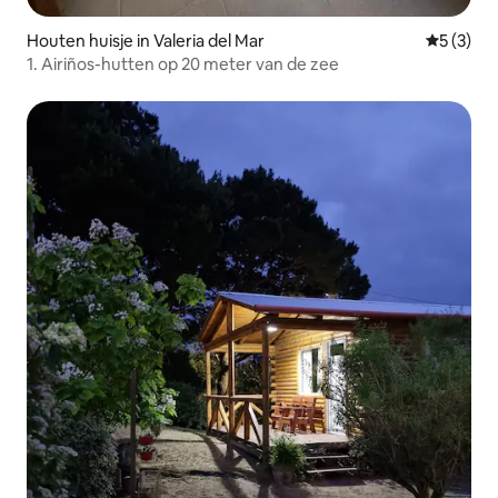
Houten huisje in Valeria del Mar
Gemiddeld
5 (3)
1. Airiños-hutten op 20 meter van de zee