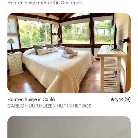
Houten huisje met grill in Oostende
Houten huisje in Cariló
Gemiddelde b
4,44 (9)
CARILO HUUR HUIZEN HUT IN HET BOS