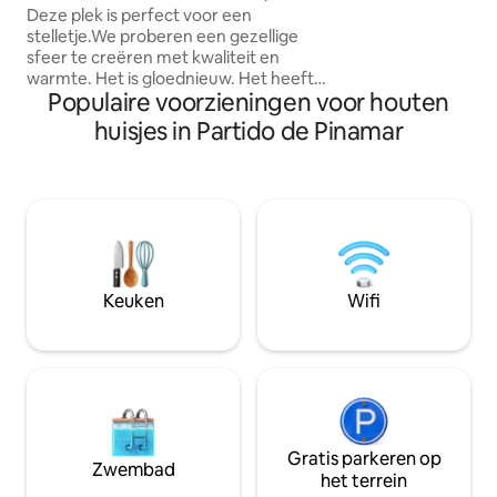
Deze plek is perfect voor een
keuken. Eigen grill.
stelletje.We proberen een gezellige
beddengoed en h
sfeer te creëren met kwaliteit en
ernaar uit om je te
warmte. Het is gloednieuw. Het heeft
voor je om je thuis
Populaire voorzieningen voor houten
een koelkast onder het aanrecht, een
genieten van pers
elektrische oven, een fornuis, een
huisjes in Partido de Pinamar
broodrooster, een waterkoker,
compleet serviesgoed, een badkamer
en een slaapkamer met een zwevende
vloer.Het heeft een eigen galerij,
pergola in gemeenschappelijke ruimte.
De grill en de patio zijn
gemeenschappelijk toegankelijk. Er zijn
geen andere eenheden dan het huis van
Keuken
Wifi
de verhuurders. Het is ongeveer 15
blokken van de oceaan, vervoer op de
hoek.
Gratis parkeren op
Zwembad
het terrein