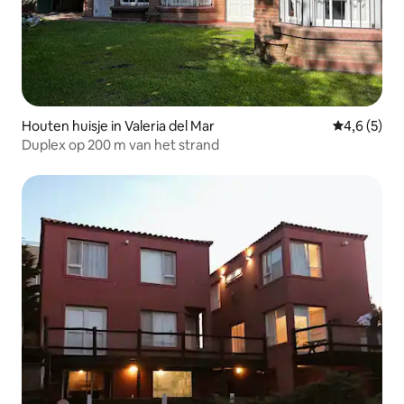
Houten huisje in Valeria del Mar
Gemiddelde 
4,6 (5)
Duplex op 200 m van het strand