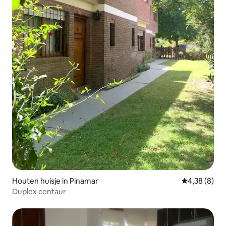
Houten huisje in Pinamar
Gemiddelde b
4,38 (8)
Duplex centaur