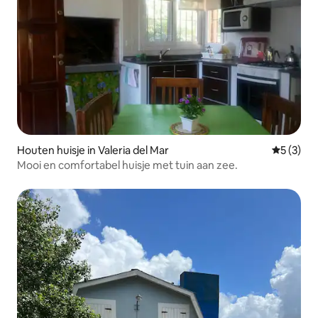
Houten huisje in Valeria del Mar
Gemiddeld
5 (3)
Mooi en comfortabel huisje met tuin aan zee.