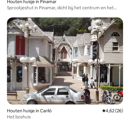
Houten huisje in Pinamar
Sprookjeshut in Pinamar, dicht bij het centrum en het
strand!
Houten huisje in Cariló
Gemiddelde be
4,62 (26)
Het boshuis