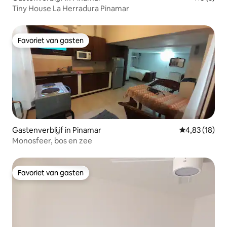
Tiny House La Herradura Pinamar
Favoriet van gasten
Favoriet van gasten
Gastenverblijf in Pinamar
Gemiddelde be
4,83 (18)
Monosfeer, bos en zee
Favoriet van gasten
Favoriet van gasten