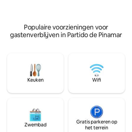
hoofdslaapkamer. Bewaakt alarm Het is
boxspring; compl
het gastenverblijf van het hoofdhuis en
prepaid directv, w
is volledig onafhankelijk.
eenmaal per wee
terras met tafel e
Populaire voorzieningen voor
grill
gastenverblijven in Partido de Pinamar
Keuken
Wifi
Gratis parkeren op
Zwembad
het terrein