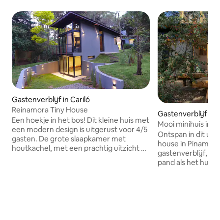
Gastenverblijf in Cariló
Reinamora Tiny House
Gastenverblijf in 
Een hoekje in het bos! Dit kleine huis met
Mooi minihuis in 
een modern design is uitgerust voor 4/5
pijnbomen
Ontspan in dit unieke en rustige tiny
gasten. De grote slaapkamer met
house in Pinamar Norte ; het is een
houtkachel, met een prachtig uitzicht op
gastenverblijf, ge
het park, een uitgeruste keuken en een
pand als het huis
complete badkamer. De slaapkamer
pijnbomen;maar m
beneden is onafhankelijk en heeft een
ingang, eigen omh
eigen volledige badkamer. Het heeft 3
met poort, ruimte
bedden. Parkeerplaats voor één auto.
bergen. Keuken m
Warme/koude airconditioning in elke
elektrisch servies,
kamer, wifi, smart-tv in de
nachtkastje;twee