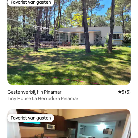
Favoriet van gasten
Favoriet van gasten
Gastenverblijf in Pinamar
Gemiddeld
5 (5)
Tiny House La Herradura Pinamar
Favoriet van gasten
Favoriet van gasten