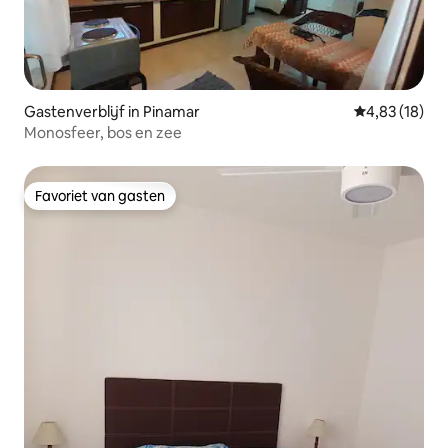
Gastenverblijf in Pinamar
Gemiddelde be
4,83 (18)
Monosfeer, bos en zee
Favoriet van gasten
Favoriet van gasten