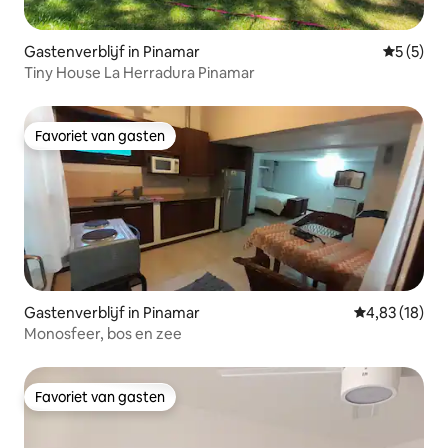
Gastenverblijf in Pinamar
Gemiddeld
5 (5)
Tiny House La Herradura Pinamar
Favoriet van gasten
Favoriet van gasten
Gastenverblijf in Pinamar
Gemiddelde be
4,83 (18)
Monosfeer, bos en zee
Favoriet van gasten
Favoriet van gasten