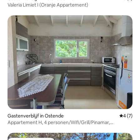
Valeria Limiet I (Oranje Appartement)
Gastenverblijf in Ostende
Gemiddeld
4 (7)
Appartement H, 4 personen/Wifi/Grill/Pinamar,
Oostende