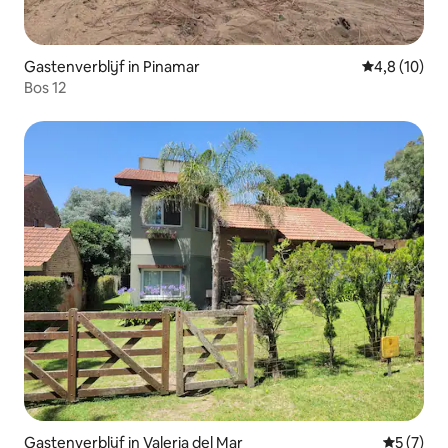
Gastenverblijf in Pinamar
Gemiddelde b
4,8 (10)
Bos 12
Gastenverblijf in Valeria del Mar
Gemiddeld
5 (7)