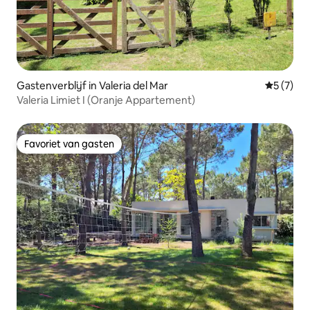
Gastenverblijf in Valeria del Mar
Gemiddeld
5 (7)
Valeria Limiet I (Oranje Appartement)
Favoriet van gasten
Favoriet van gasten