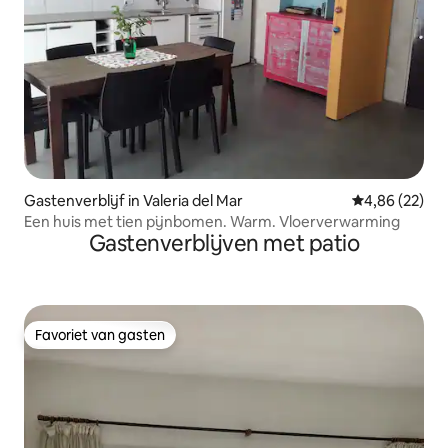
Gastenverblijf in Valeria del Mar
Gemiddelde be
4,86 (22)
Een huis met tien pijnbomen. Warm. Vloerverwarming
Gastenverblijven met patio
Favoriet van gasten
Favoriet van gasten