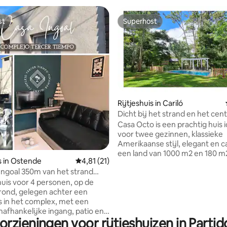
st
Superhost
st
Superhost
Rijtjeshuis in Cariló
Dicht bij het strand en het cen
g van 4,63 uit 5, 16 recensies
verwarming. Groot omheind p
Casa Octo is een prachtig huis 
voor twee gezinnen, klassieke
Amerikaanse stijl, elegant en c
een land van 1000 m2 en 180 m
is in Ostende
Gemiddelde beoordeling van 4,81 uit 5, 21 
4,81 (21)
Gelegen op een paar blokken a
Ingoal 350m van het strand
van het strand en het centrum
Pinamar
uis voor 4 personen, op de
voldoende comfort binnen voor 7
ond, gelegen achter een
personen en mogelijkheid om gasten te
s in het complex, met een
verwelkomen. Heeft een groot
onafhankelijke ingang, patio en
zwembad , bomen en zon. Snelle
orzieningen voor rijtjeshuizen in Parti
aats. Mooie, veilige en zeer
smart-tv's en keuken van 5 branders en