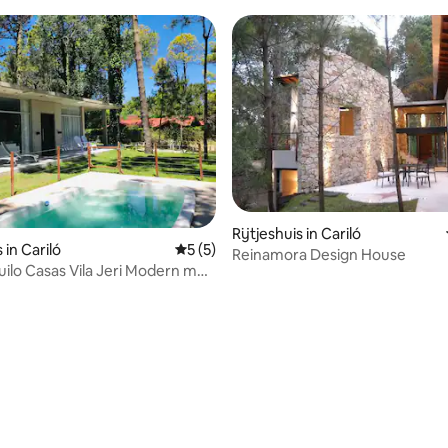
Rijtjeshuis in Cariló
eling van 5 uit 5, 7 recensies
 in Cariló
Gemiddelde beoordeling van 5 uit 5, 5 r
5 (5)
Reinamora Design House
quilo Casas Vila Jeri Modern met
d