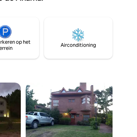
veermatrassen, houten omheining, je
ijzer en
kunt met de auto naar binnen en deze
achterlaten in het pand, alles niveau,
geen trappen,pomp haalt het water uit
100% drinkbare pozo, 1 AA
arkeren op het
Airconditioning
errein