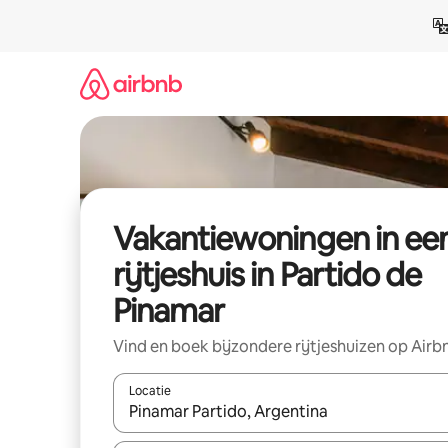
Ga
direct
naar
inhoud
Vakantiewoningen in ee
rijtjeshuis in Partido de
Pinamar
Vind en boek bijzondere rijtjeshuizen op Airb
Locatie
Wanneer er suggesties beschikbaar zijn, maak je 