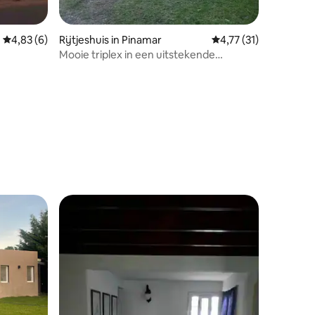
Gemiddelde beoordeling van 4,83 uit 5, 6 recensies
4,83 (6)
Rijtjeshuis in Pinamar
Gemiddelde beoordelin
4,77 (31)
Mooie triplex in een uitstekende
omgeving! Pinamar-7 personen
ecensies