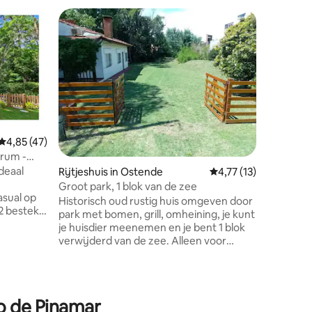
Rijtjeshu
Minimalis
Mooi huis
de wijk A
een extr
ontspanne
Grote wo
Smart TV
keramisc
Gemiddelde beoordeling van 4,85 uit 5, 47 recensies
4,85 (47)
tweeper
trum -
badkamer
ark
ideaal
Rijtjeshuis in Ostende
Gemiddelde beoordelin
4,77 (13)
Smart TV,
airconditioning. Gro
Groot park, 1 blok van de zee
asual op
een grote
Historisch oud rustig huis omgeven door
2 bestek.
vriezer 5
park met bomen, grill, omheining, je kunt
recensies
fstand
Automatis
je huisdier meenemen en je bent 1 blok
 en
verwijderd van de zee. Alleen voor
maximaal 4 personen. VERDEELD IN
TWEE DELEN: 1 MET een
 park met
TWEEPERSOONSBED met een badkamer,
 wifi, 2
en het hoofdhuis met twee slaapkamers
do de Pinamar
meisjes eenpersoonsbed c/u. Slimme