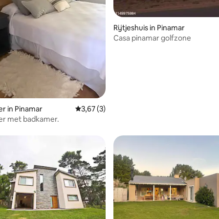
Rijtjeshuis in Pinamar
Casa pinamar golfzone
 van 4,85 uit 5, 59 recensies
r in Pinamar
Gemiddelde beoordeling van 3,67 uit 5, 3 r
3,67 (3)
er met badkamer.