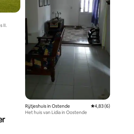
 II.
Rijtjeshuis in Ostende
Gemiddelde beoordeli
4,83 (6)
Het huis van Lidia in Oostende
er