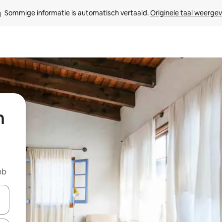
Sommige informatie is automatisch vertaald. 
Originele taal weerge
n
nb
een keuze met je de pijltjestoetsen omhoog en omlaag, óf door te tik