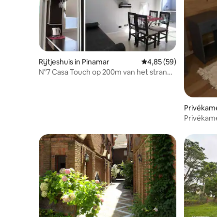
Rijtjeshuis in Pinamar
Gemiddelde beoordeling
4,85 (59)
N°7 Casa Touch op 200m van het strand
voor 4 | Pinamar
Privékame
Privékam