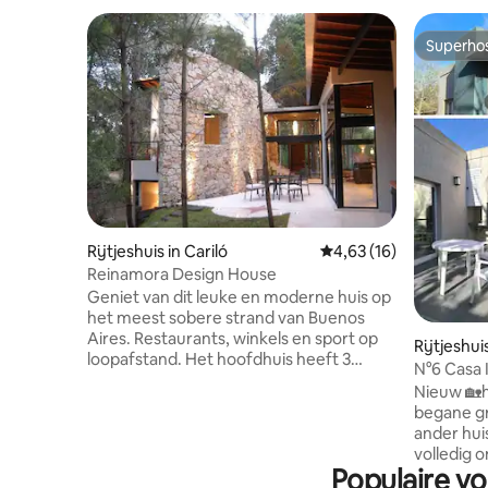
Superho
Superho
Rijtjeshuis in Cariló
Gemiddelde beoordelin
4,63 (16)
Reinamora Design House
Geniet van dit leuke en moderne huis op
het meest sobere strand van Buenos
Aires. Restaurants, winkels en sport op
Rijtjeshu
loopafstand. Het hoofdhuis heeft 3
N°6 Casa 
slaapkamers, een grote slaapkamer met
voor 4 | 
Nieuw 🏡h
inloopkast en de andere twee delen een
begane gr
complete badkamer. Het heeft een
ander hui
grote woonkamer/open haard en een
volledig 
eethoek met prachtig uitzicht. De
Populaire vo
parkeerpl
hoofdkeuken heeft eersteklas