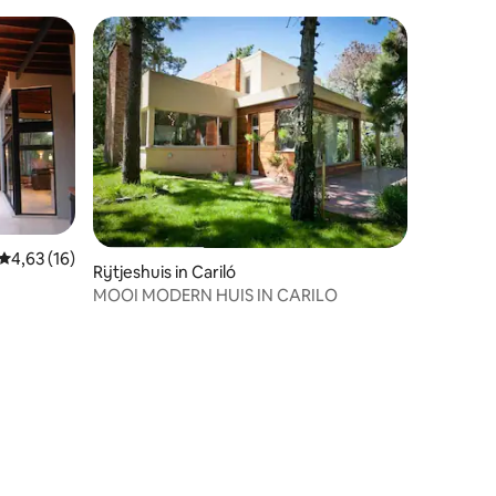
Gemiddelde beoordeling van 4,63 uit 5, 16 recensies
4,63 (16)
Rijtjeshuis in Cariló
ecensies
MOOI MODERN HUIS IN CARILO