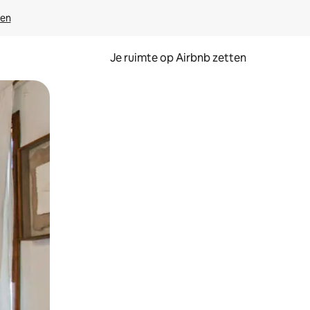
ven
Je ruimte op Airbnb zetten
ken of swipen.