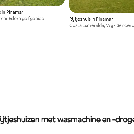
s in Pinamar
mar Eslora golfgebied
Rijtjeshuis in Pinamar
Costa Esmeralda, Wijk Senderos
ijtjeshuizen met wasmachine en -drog