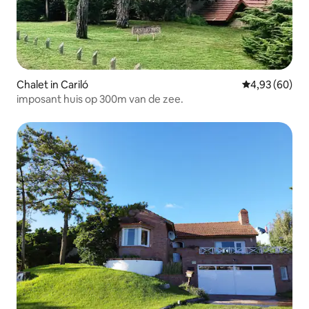
Chalet in Cariló
Gemiddelde be
4,93 (60)
imposant huis op 300m van de zee.