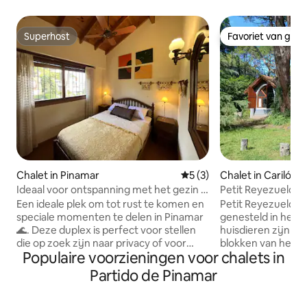
Superhost
Favoriet van gas
Superhost
Favoriet van gas
Chalet in Pinamar
Gemiddelde beoordeling van
5 (3)
Chalet in Cariló
Ideaal voor ontspanning met het gezin I
Petit Reyezuelo. 4
Duplex 'Del Mar'
slaapkamers. Huis
Een ideale plek om tot rust te komen en
Petit Reyezuelo is 
speciale momenten te delen in Pinamar
genesteld in het 
🌊. Deze duplex is perfect voor stellen
huisdieren zijn we
die op zoek zijn naar privacy of voor
blokken van het w
Populaire voorzieningen voor chalets in
gezinnen die willen ontspannen en
blokken van het st
overal dicht bij willen zijn. Hij biedt een
slaapkamers, 1 me
Partido de Pinamar
combinatie van rust, comfort en een
tweepersoonsbed
strategische ligging, dicht bij het
met 2 eenpersoo