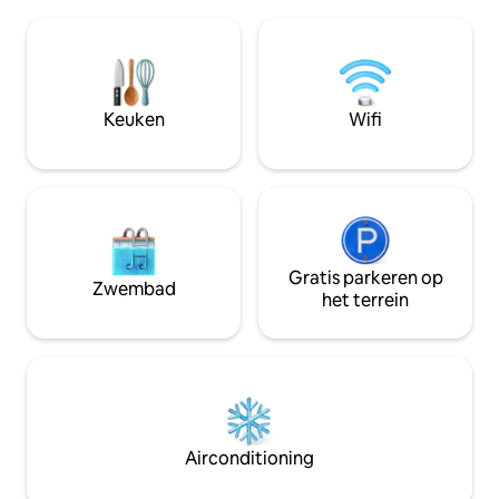
centrum en het strand 🏖️. Het heeft
badkamer met dou
een voortuin🌿, ideaal om te eten als
Plafondventilato
een gezin of gewoon rond te hangen
open haard en 43 
wanneer je terugkeert van het strand,
kabelzenders en Ne
en een kleine patio met een grill om een
Keuken met glazen
goede barbecue te maken🔥. Je ideale
Terras met grill e
Keuken
Wifi
plek om een paar dagen in Pinamar door
hout om te genie
te brengen! 🌞
onder de dennen
Gratis parkeren op
Zwembad
het terrein
Airconditioning