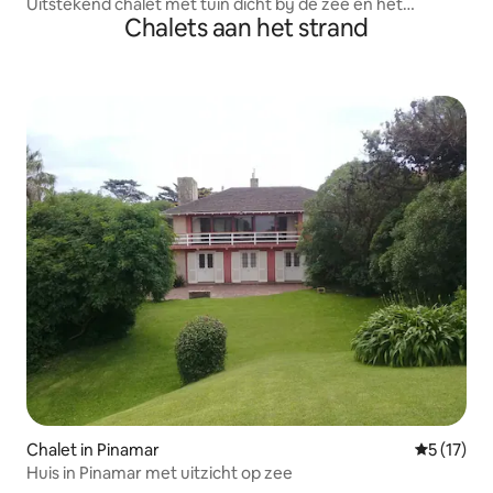
Uitstekend chalet met tuin dicht bij de zee en het
Chalets aan het strand
centrum
Chalet in Pinamar
Gemiddelde
5 (17)
Huis in Pinamar met uitzicht op zee