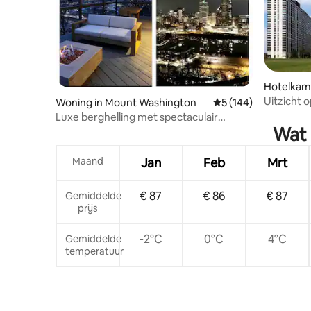
Hotelkam
ttsburgh
Uitzicht 
Woning in Mount Washington
Gemiddelde beoordeli
5 (144)
restauran
Luxe berghelling met spectaculair
Wat 
uitzicht
Maand
Jan
Feb
Mrt
€ 87
€ 86
€ 87
Gemiddelde
prijs
-2°C
0°C
4°C
Gemiddelde
temperatuur