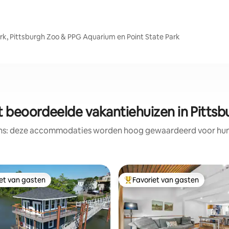
ark, Pittsburgh Zoo & PPG Aquarium en Point State Park
t beoordeelde vakantiehuizen in Pittsb
ens: deze accommodaties worden hoog gewaardeerd voor hun l
iet van gasten
Favoriet van gasten
iet van gasten
Topfavoriet van gasten