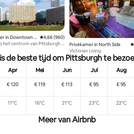
er in Downtown Pi
Gemiddelde beoordeling van 4,66 uit 5, 960 r
4,66 (960)
op het centrum van Pittsburgh +
ng van 5 uit 5, 144 recensies
Privékamer in North Side
G
t. Bar. Zwembad.
Victorian Living
is de beste tijd om Pittsburgh te bezo
Apr
Mei
Jun
Jul
Aug
€ 120
€ 119
€ 113
€ 95
€ 95
11°C
16°C
21°C
23°C
22°C
Meer van Airbnb