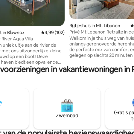
 van 4,92 uit 5, 52 recensies
Rijtjeshuis in Mt. Libanon
G
Privé Mt Lebanon Retraite in d
 in Blawnox
Gemiddelde beoordeling van 4,99 uit 5, 102 r
4,99 (102)
van de luchthaven/het centru
Welkom in je thuis weg van huis!
 River Aqua Villa
onlangs gerenoveerde herenhu
 uniek uitje aan de rivier de
de perfecte mix van comfort en 
 met ons uitzonderlijke kleine
gelegen op slechts 20 minuten
ouwd op een boot! Deze
luchthaven en de belangrijkste
 haven biedt een opvallende
van de stad. Ons huis is ideaal v
 voorzieningen in vakantiewoningen in 
de plattegrond met luxe en
reizigers en is gelegen in een r
benemend uitzicht!
buitenwijk met gemakkelijke 
erdieping - Twee uitnodigende
tot openbaar vervoer, nabijge
rs met elk twee
parken en charmante kleine be
onsbedden die kunnen worden
en winkels. • Twee slaapkamer
 tot een kingsize bed voor je
kingsize bedden. • Een uitgebreide
- Complete badkamer met
keuken, compleet met schierei
gendouchekoppen. Upper
ontbijtbar. We kijken ernaar ui
Gratis p
pen Concept Living met tv en
Zwembad
binnenkort te mogen verwelk
t
 volledig uitgeruste keuken en
ashaard!
ren & Wikkel rond dekken!
urt van de populairste bezienswaardighe