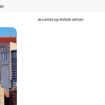
ven
Je ruimte op Airbnb zetten
ken of swipen.