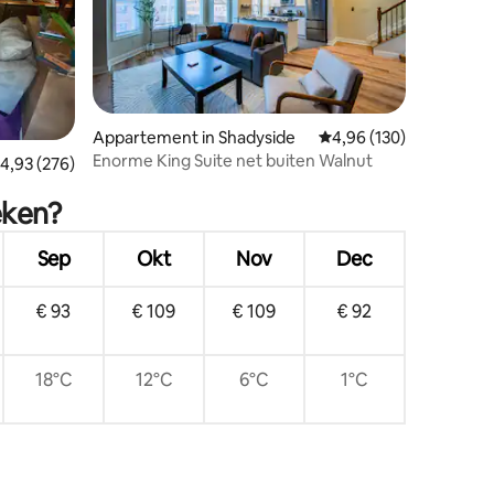
ecensies
Appartement in Shadyside
Gemiddelde beoordeling
4,96 (130)
Enorme King Suite net buiten Walnut
emiddelde beoordeling van 4,93 uit 5, 276 recensies
4,93 (276)
eken?
Sep
Okt
Nov
Dec
€ 93
€ 109
€ 109
€ 92
18°C
12°C
6°C
1°C