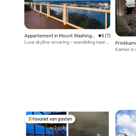
Appartement in Mount Washingt
Gemiddelde beoord
5 (7)
on
Luxe skyline-ervaring – wandeling naar
Privékame
uitkijkpunten
Kamer in 
Favoriet van gasten
Topfavoriet van gasten