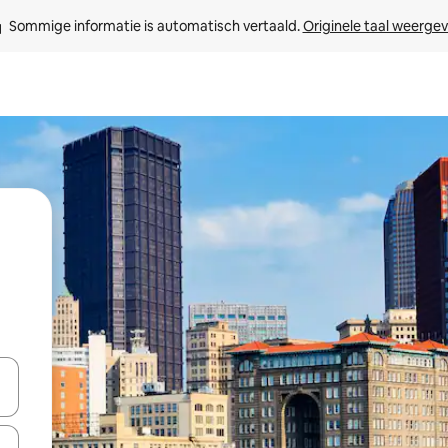
Sommige informatie is automatisch vertaald. 
Originele taal weerge
een keuze met je de pijltjestoetsen omhoog en omlaag, óf door te tik