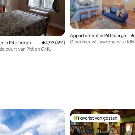
eling van 5 uit 5, 7 recensies
Appartement in Pittsburgh
G
Gloednieuw! Lawrenceville KING
r in Pittsburgh
Gemiddelde beoordeling van 4,93 uit 5, 491 
4,93 (491)
Enorm balkon
de buurt van Pitt en CMU
Favoriet van gasten
Topfavoriet van gasten