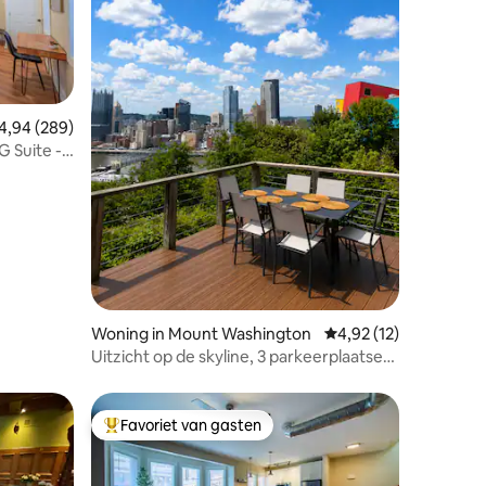
emiddelde beoordeling van 4,94 uit 5, 289 recensies
4,94 (289)
 Suite -
recensies
Woning in Mount Washington
Gemiddelde beoordelin
4,92 (12)
Uitzicht op de skyline, 3 parkeerplaatsen,
op enkele minuten van het centrum
Favoriet van gasten
Topfavoriet van gasten