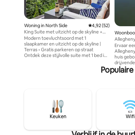
Woning in North Side
Gemiddelde beoordeling
4,92 (52)
King Suite met uitzicht op de skyline +
Woonboot
parkeergelegenheid
Modern toevluchtsoord met 1
Allegheny
slaapkamer en uitzicht op de skyline |
Ervaar een
Terras • Gratis parkeren op straat
Allegheny
Ontdek deze stijlvolle suite met 1 bed in
huis geb
Troy Hill met uitzicht op de skyline -
drijvende
ideaal voor stellen, solo-avonturiers en
Populaire
omgekeer
zakelijke reizigers. ✔️ Kingsize bed met
een adem
premium beddengoed ✔️ Privéterras
Benedenv
met uitzicht op de skyline van Pittsburgh
slaapkame
✔️ Volledige keuken + gevulde koffie- en
eenperso
espressobar ✔️ Snelle wifi met speciale
omgebouwd
werkruimte ✔️ Wasmachine en droger in
comfort 
de unit ✔️ Gratis off-street parkeren ✔️
dubbele re
Snel rijden naar stadions, Downtown
Level - O
Keuken
Wifi
Pittsburgh, Strip District, Pitt/CMU, &
internet,
Lawrenceville
schiereiland. Doorkijk g
Terrasdeu
Verblijf in de bu