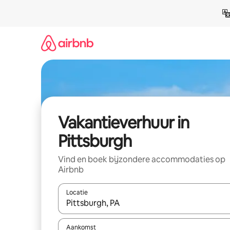
Ga
direct
naar
inhoud
Vakantieverhuur in
Pittsburgh
Vind en boek bijzondere accommodaties op
Airbnb
Locatie
Wanneer er suggesties beschikbaar zijn, maak je 
Aankomst