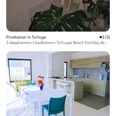
Privékamer in Tortuga
Gemiddeld
5 (3)
3 slaapkamers 2 badkamers Tortugas Beach Dichtbij de
zee