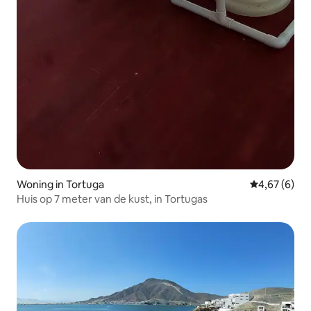
Woning in Tortuga
Gemiddelde b
4,67 (6)
Huis op 7 meter van de kust, in Tortugas