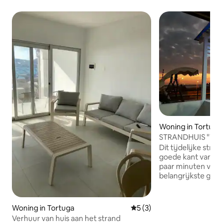
Woning in Tortuga
STRAN
Dit tijdelijke stran
goede kant van de 
paar minuten van 
belangrijkste gem
biedt je een uitzon
skyline om te gen
zonsondergang en
Woning in Tortuga
Gemiddelde beoordeling van
5 (3)
De belangrijkste t
Verhuur van huis aan het strand