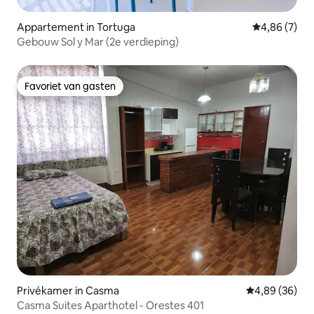
Appartement in Tortuga
Gemiddelde b
4,86 (7)
Gebouw Sol y Mar (2e verdieping)
Favoriet van gasten
Favoriet van gasten
Privékamer in Casma
Gemiddelde be
4,89 (36)
Casma Suites Aparthotel - Orestes 401