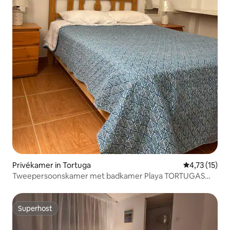
Privékamer in Tortuga
Gemiddelde be
4,73 (15)
Tweepersoonskamer met badkamer Playa TORTUGAS
CASMA
Superhost
Superhost