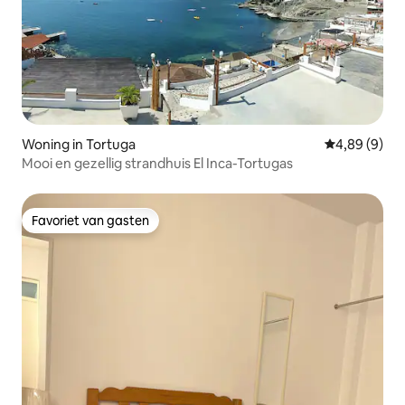
Woning in Tortuga
Gemiddelde b
4,89 (9)
Mooi en gezellig strandhuis El Inca-Tortugas
Favoriet van gasten
Favoriet van gasten