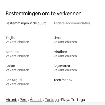
Bestemmingen om te verkennen
Bestemmingen in de buurt
Andere accommodaties
Trujillo
Lima
Vakantiehuizen
Vakantiehuizen
Barranco
Miraflores
Vakantiehuizen
Vakantiehuizen
Callao
Cajamarca
Vakantiehuizen
Vakantiehuizen
San Miguel
Toon meer
Vakantiehuizen
Airbnb
Peru
Áncash
Tortuga
Playa Tortuga