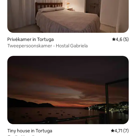
Privékamer in Tortuga
Gemiddelde 
4,6 (5)
Tweepersoonskamer - Hostal Gabriela
Tiny house in Tortuga
Gemiddelde 
4,71 (7)