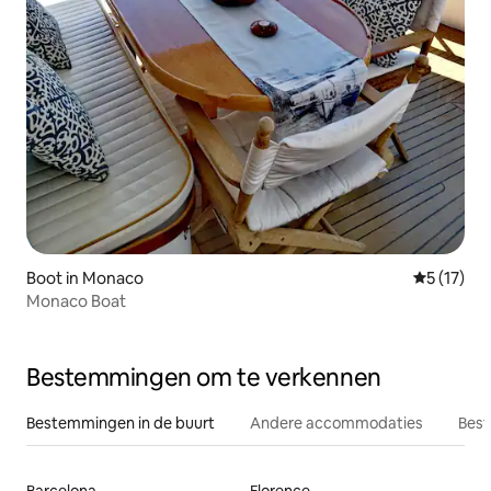
Boot in Monaco
Gemiddelde
5 (17)
Monaco Boat
Bestemmingen om te verkennen
Bestemmingen in de buurt
Andere accommodaties
Best