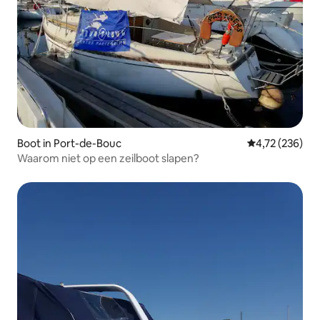
Boot in Port-de-Bouc
Gemiddelde beo
4,72 (236)
Waarom niet op een zeilboot slapen?