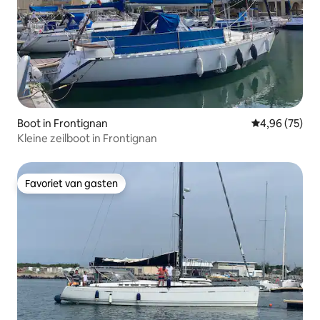
Boot in Frontignan
Gemiddelde be
4,96 (75)
Kleine zeilboot in Frontignan
Favoriet van gasten
Favoriet van gasten