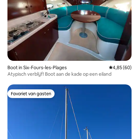
Boot in Six-Fours-les-Plages
Gemiddelde be
4,85 (60)
Atypisch verblijf! Boot aan de kade op een eiland
Favoriet van gasten
Favoriet van gasten