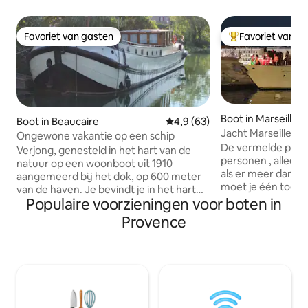
Favoriet van gasten
Favoriet van g
Favoriet van gasten
Topfavoriet van 
Boot in Marseille
Boot in Beaucaire
Gemiddelde beoordeling van 4,
4,9 (63)
Jacht Marseille O
Ongewone vakantie op een schip
zee-uitje VP
De vermelde prijs 
Verjong, genesteld in het hart van de
personen , alleen 
natuur op een woonboot uit 1910
als er meer dan t
aangemeerd bij het dok, op 600 meter
moet je één toesl
van de haven. Je bevindt je in het hart
toevoegen, afhank
Populaire voorzieningen voor boten in
van de Provençaalse cultuur: Les Baux
Mogelijkheid om n
de Provence met zijn steengroeven van
Provence
(toeslag) 22 meter lang jacht met
lichten, het kasteel van koning René, de
optionele jacuzzi 
Pont du Gard en zijn activiteiten, Arles
onvergetelijke na
en zijn arena's, Avignon zijn festival en
aan het dok of op zee Dit jacht hee
zijn legendarische
verdiepingen 1e v
bezienswaardigheden, Nîmes de
huisjes 1 verdiep
Romeinse stad, aan de poorten van de
keuken, achterstr
Camargues, het Parc des Alpilles... Ter