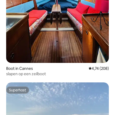
Boot in Cannes
Gemiddelde beo
4,74 (208)
slapen op een zeilboot
Superhost
Superhost