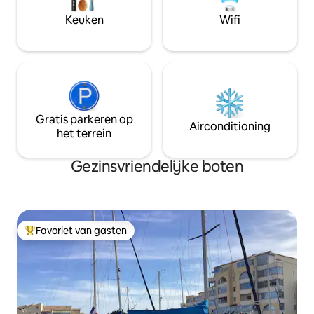
verdieping met da
plaatse een guiguette-sfeer met zijn
Keuken
Wifi
pergola uitgerust met een
zomerkeuken en zijn spa...
Gratis parkeren op
Airconditioning
het terrein
Gezinsvriendelijke boten
Favoriet van gasten
Topfavoriet van gasten