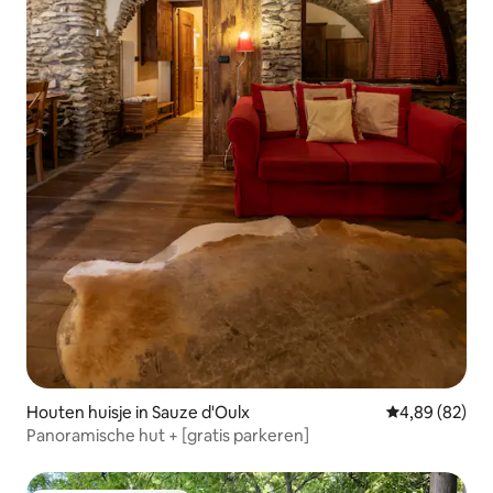
Houten huisje in Sauze d'Oulx
Gemiddelde be
4,89 (82)
Panoramische hut + [gratis parkeren]