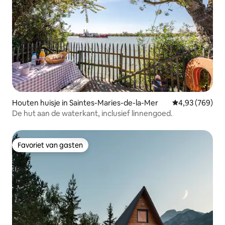
Houten huisje in Saintes-Maries-de-la-Mer
Gemiddelde beo
4,93 (769)
De hut aan de waterkant, inclusief linnengoed.
Favoriet van gasten
Favoriet van gasten