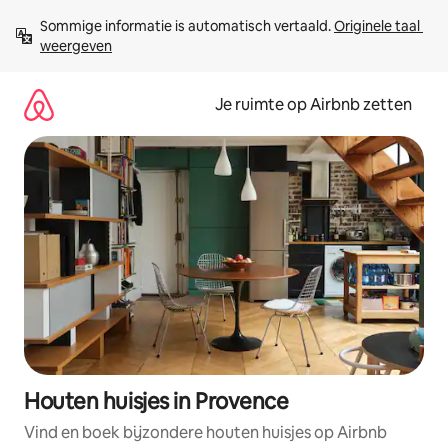
Ga
Sommige informatie is automatisch vertaald. 
Originele taal 
direct
weergeven
naar
inhoud
Je ruimte op Airbnb zetten
Houten huisjes in Provence
Vind en boek bijzondere houten huisjes op Airbnb