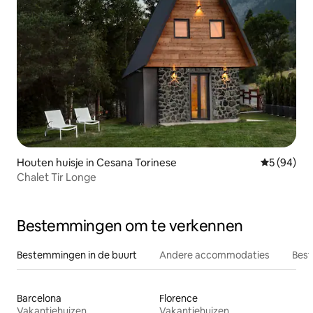
Houten huisje in Cesana Torinese
Gemiddelde
5 (94)
Chalet Tir Longe
Bestemmingen om te verkennen
Bestemmingen in de buurt
Andere accommodaties
Best
Barcelona
Florence
Vakantiehuizen
Vakantiehuizen