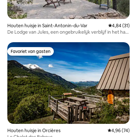
Houten huisje in Saint-Antonin-du-Var
Gemiddelde be
4,84 (31)
De Lodge van Jules, een ongebruikelijk verblijf in het hart
van de Var
Favoriet van gasten
Favoriet van gasten
Houten huisje in Orcières
Gemiddelde be
4,96 (74)
Le Chalet des Babous