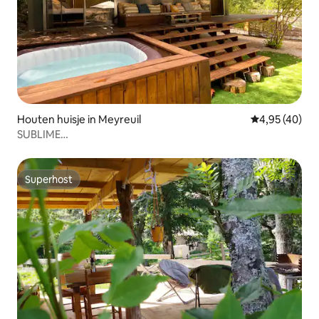
Houten huisje in Meyreuil
Gemiddelde be
4,95 (40)
SUBLIME
CHALET*JACUZZI*TUIN*PLANCHA*KLIMA*WIFI*
Superhost
Superhost