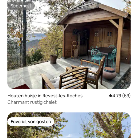
Superhost
Superhost
Houten huisje in Revest-les-Roches
Gemiddelde be
4,79 (63)
Charmant rustig chalet
Favoriet van gasten
Favoriet van gasten