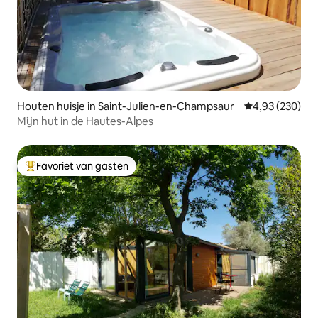
Houten huisje in Saint-Julien-en-Champsaur
Gemiddelde beo
4,93 (230)
Mijn hut in de Hautes-Alpes
Favoriet van gasten
Topfavoriet van gasten