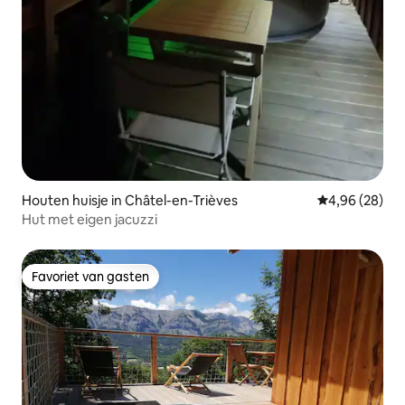
Houten huisje in Châtel-en-Trièves
Gemiddelde be
4,96 (28)
Hut met eigen jacuzzi
Favoriet van gasten
Favoriet van gasten