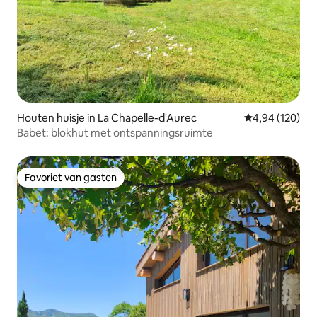
Houten huisje in La Chapelle-d'Aurec
Gemiddelde beo
4,94 (120)
Babet: blokhut met ontspanningsruimte
Favoriet van gasten
Favoriet van gasten