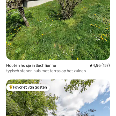
Houten huisje in Séchilienne
Gemiddelde beo
4,96 (157)
typisch stenen huis met terras op het zuiden
Favoriet van gasten
Topfavoriet van gasten