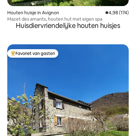
Houten huisje in Avignon
Gemiddelde beo
4,98 (174)
Mazet des amants, houten hut met eigen spa
Huisdiervriendelijke houten huisjes
Favoriet van gasten
Topfavoriet van gasten