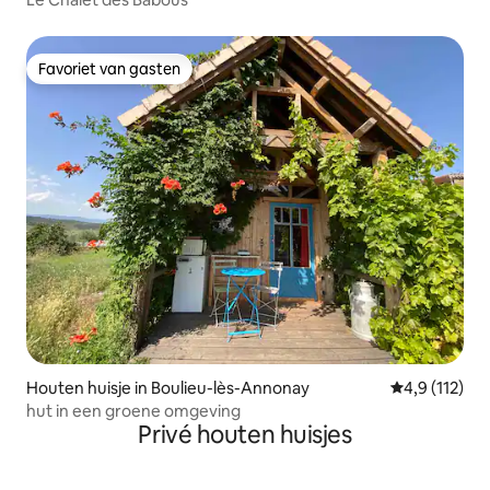
Favoriet van gasten
Favoriet van gasten
Houten huisje in Boulieu-lès-Annonay
Gemiddelde be
4,9 (112)
hut in een groene omgeving
Privé houten huisjes