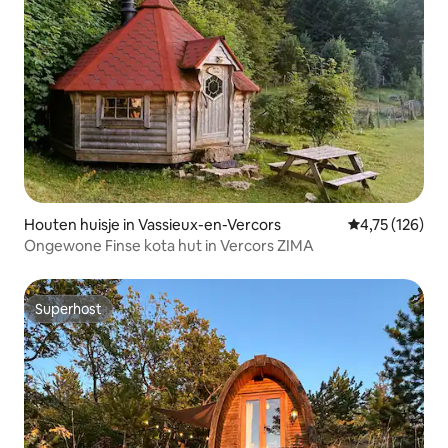
Houten huisje in Vassieux-en-Vercors
Gemiddelde beo
4,75 (126)
Ongewone Finse kota hut in Vercors ZIMA
Superhost
Superhost