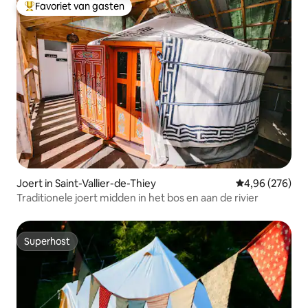
Favoriet van gasten
Topfavoriet van gasten
Joert in Saint-Vallier-de-Thiey
Gemiddelde beo
4,96 (276)
Traditionele joert midden in het bos en aan de rivier
Superhost
Superhost