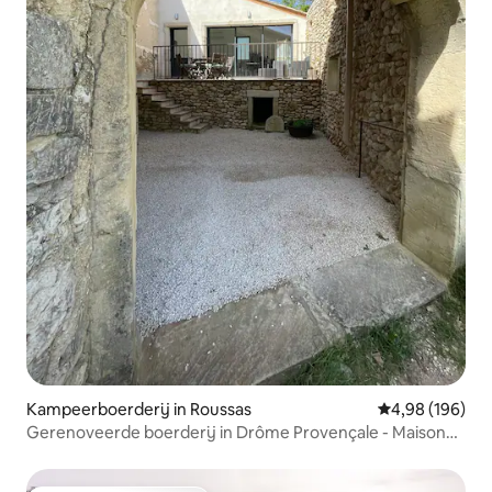
Kampeerboerderij in Roussas
Gemiddelde beo
4,98 (196)
Gerenoveerde boerderij in Drôme Provençale - Maison
Bompard