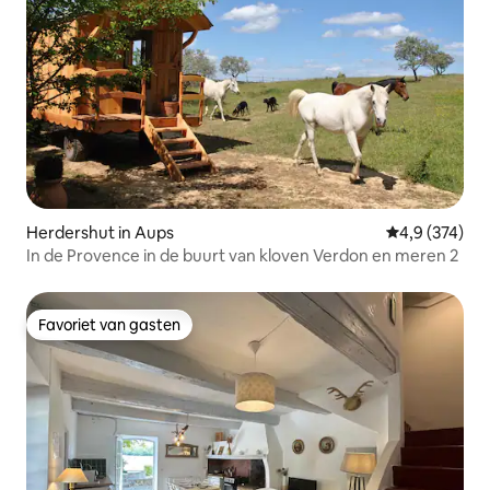
Herdershut in Aups
Gemiddelde be
4,9 (374)
In de Provence in de buurt van kloven Verdon en meren 2
Favoriet van gasten
Favoriet van gasten