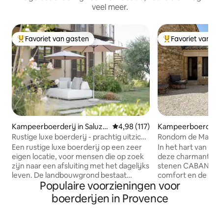
veel meer.
Favoriet van gasten
Favoriet van g
Topfavoriet van gasten
Topfavoriet van 
Kampeerboerderij in Saluzz
Gemiddelde beoordeling van 4,98
4,98 (117)
Kampeerboerderij
o
ès
Rustige luxe boerderij - prachtig uitzicht
Rondom de Mas - M
op de Alpen
Provence
Een rustige luxe boerderij op een zeer
In het hart van het
eigen locatie, voor mensen die op zoek
deze charmante, t
zijn naar een afsluiting met het dagelijks
stenen CABANON j
leven. De landbouwgrond bestaat
comfort en de rust
Populaire voorzieningen voor
voornamelijk uit olijfbomen langs
stukje hemel op 
terrassen op een heuvel,
DU MAS. Gelegen 
boerderijen in Provence
bosbessenstruiken en pruimenbomen.
Foin de Crau, met
De accommodatie is gelegen op een
reikt en, afhankeli