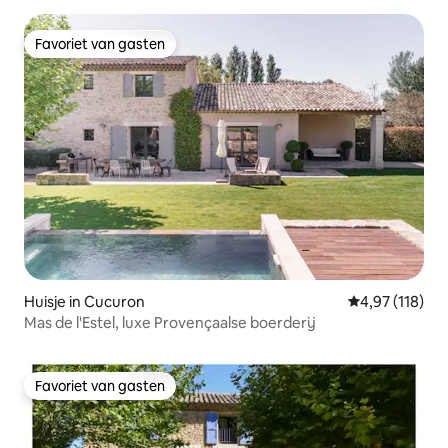
Favoriet van gasten
Favoriet van gasten
Huisje in Cucuron
Gemiddelde beo
4,97 (118)
Mas de l'Estel, luxe Provençaalse boerderij
Favoriet van gasten
Favoriet van gasten