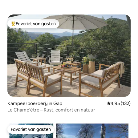
Favoriet van gasten
Topfavoriet van gasten
Kampeerboerderij in Gap
Gemiddelde beo
4,95 (132)
Le Champ'être – Rust, comfort en natuur
Favoriet van gasten
Favoriet van gasten