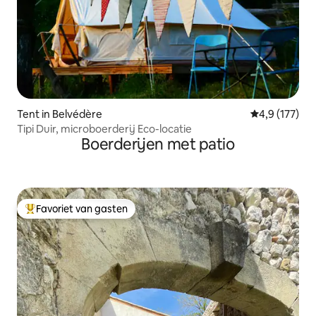
Tent in Belvédère
Gemiddelde be
4,9 (177)
Tipi Duir, microboerderij Eco-locatie
Boerderijen met patio
Favoriet van gasten
Topfavoriet van gasten