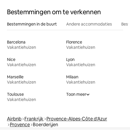
Bestemmingen om te verkennen
Bestemmingen in de buurt
Andere accommodaties
Best
Barcelona
Florence
Vakantiehuizen
Vakantiehuizen
Nice
Lyon
Vakantiehuizen
Vakantiehuizen
Marseille
Milaan
Vakantiehuizen
Vakantiehuizen
Toulouse
Toon meer
Vakantiehuizen
Airbnb
Frankrijk
Provence-Alpes-Côte d'Azur
Provence
Boerderijen