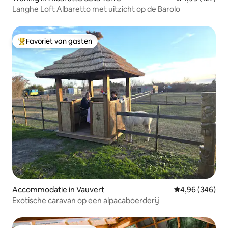
Langhe Loft Albaretto met uitzicht op de Barolo
Favoriet van gasten
Topfavoriet van gasten
Accommodatie in Vauvert
Gemiddelde beo
4,96 (346)
Exotische caravan op een alpacaboerderij