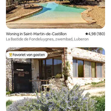
Woning in Saint-Martin-de-Castillon
Gemiddelde beo
4,98 (180)
La Bastide de Fondeluygnes, zwembad, Luberon
Favoriet van gasten
Topfavoriet van gasten