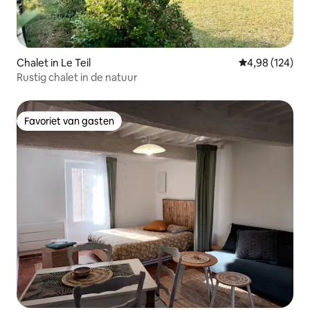
Chalet in Le Teil
Gemiddelde beo
4,98 (124)
Rustig chalet in de natuur
Favoriet van gasten
Favoriet van gasten