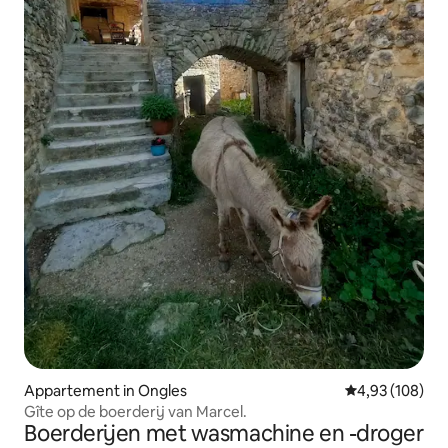
Appartement in Ongles
Gemiddelde beo
4,93 (108)
Gîte op de boerderij van Marcel.
Boerderijen met wasmachine en -droger