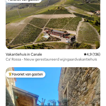
Favoriet van gasten
Vakantiehuis in Canale
Gemiddelde be
4,9 (136)
Ca' Rossa - Nieuw gerestaureerd wijngaardvakantiehuis
Favoriet van gasten
Topfavoriet van gasten