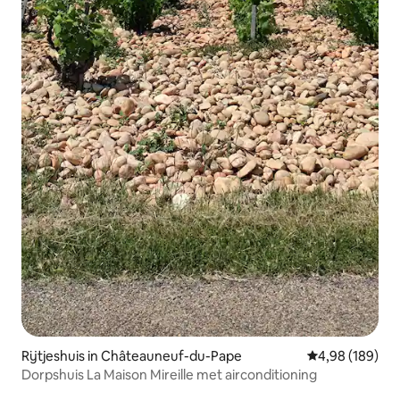
Rijtjeshuis in Châteauneuf-du-Pape
Gemiddelde beo
4,98 (189)
Dorpshuis La Maison Mireille met airconditioning