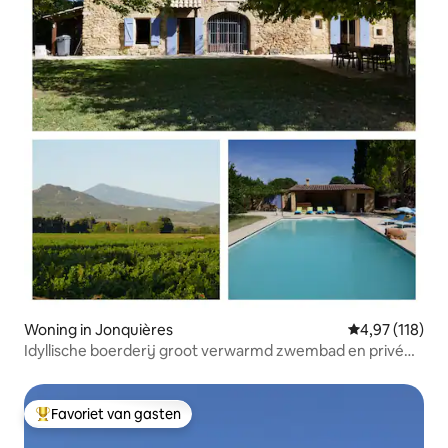
Woning in Jonquières
Gemiddelde beo
4,97 (118)
Idyllische boerderij groot verwarmd zwembad en privé
tuin
Favoriet van gasten
Topfavoriet van gasten