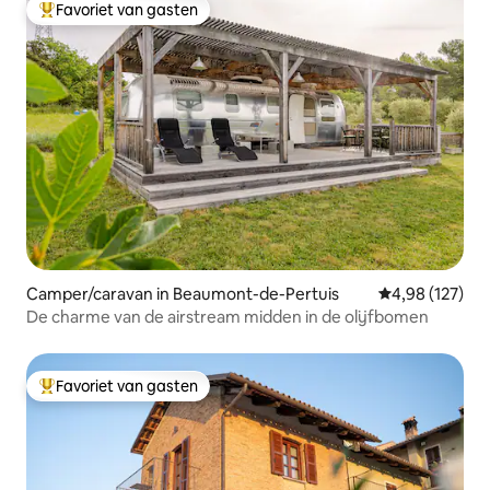
Favoriet van gasten
Topfavoriet van gasten
Camper/caravan in Beaumont-de-Pertuis
Gemiddelde beo
4,98 (127)
De charme van de airstream midden in de olijfbomen
Favoriet van gasten
Topfavoriet van gasten