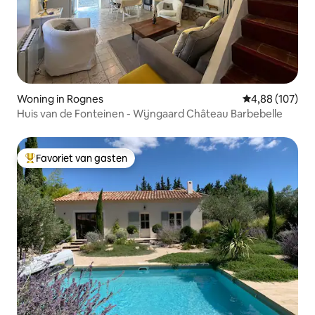
Woning in Rognes
Gemiddelde beo
4,88 (107)
Huis van de Fonteinen - Wijngaard Château Barbebelle
Favoriet van gasten
Topfavoriet van gasten