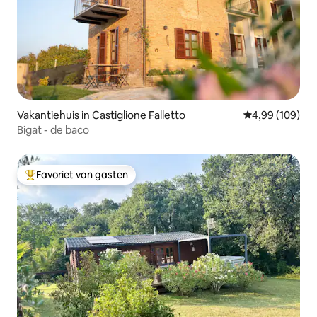
Vakantiehuis in Castiglione Falletto
Gemiddelde beo
4,99 (109)
Bigat - de baco
Favoriet van gasten
Topfavoriet van gasten