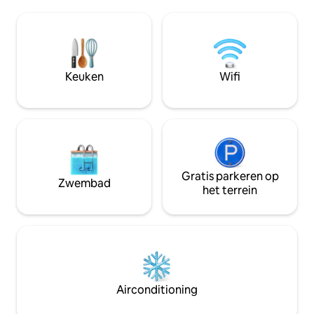
panoramisch punt met een 360*
schapen als buren.
spectaculair uitzicht op vlak landschap,
plek waarderen en
heuvels en de Alpen. Omgeven door
dorpen van de Alpi
rustige bossen en paden voor
Remy en Les Baux 
ontspannende wandelingen of
minuten rijden me
wandelervaring. Een golfbaan ligt op
LODGE op 100 m a
Keuken
Wifi
slechts een paar minuten rijden vanaf
hier.
Gratis parkeren op
Zwembad
het terrein
Airconditioning