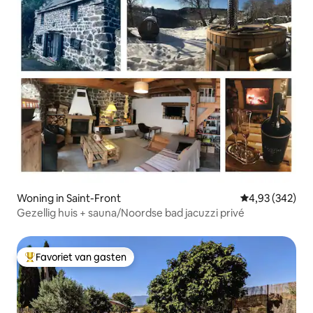
Woning in Saint-Front
Gemiddelde beo
4,93 (342)
Gezellig huis + sauna/Noordse bad jacuzzi privé
Favoriet van gasten
Topfavoriet van gasten