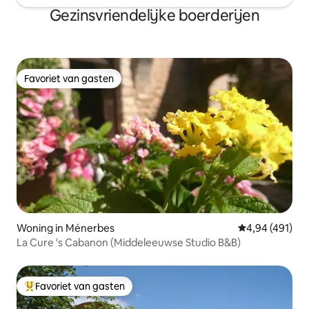
Gezinsvriendelijke boerderijen
Favoriet van gasten
Favoriet van gasten
Woning in Ménerbes
Gemiddelde beo
4,94 (491)
La Cure 's Cabanon (Middeleeuwse Studio B&B)
Favoriet van gasten
Topfavoriet van gasten