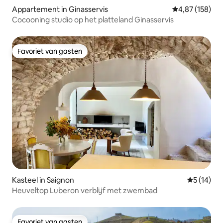
Appartement in Ginasservis
Gemiddelde beo
4,87 (158)
Cocooning studio op het platteland Ginasservis
Favoriet van gasten
Favoriet van gasten
Kasteel in Saignon
Gemiddelde
5 (14)
Heuveltop Luberon verblijf met zwembad
Favoriet van gasten