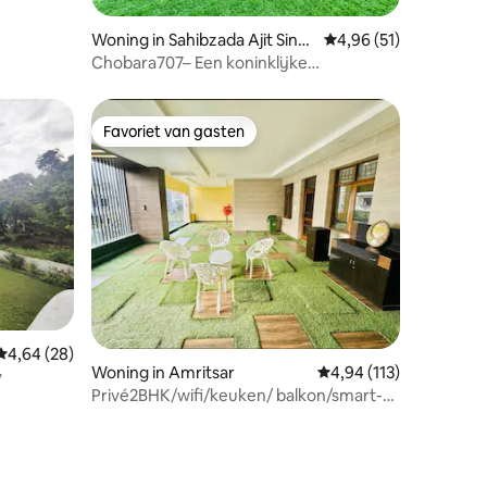
ecensies
Woning in Sahibzada Ajit Sing
Gemiddelde beoordelin
4,96 (51)
h Nagar
Chobara707– Een koninklijke
ontsnapping op het dak in de
Drievoudige Stad.
Favoriet van gasten
Favoriet van gasten
Gemiddelde beoordeling van 4,64 uit 5, 28 recensies
4,64 (28)
Woning in Amritsar
Gemiddelde beoordeling
4,94 (113)
y
Privé2BHK/wifi/keuken/ balkon/smart-
tv/parkeerplaats