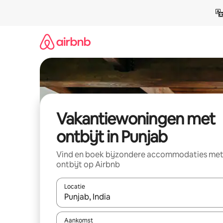
Ga
direct
naar
inhoud
Vakantiewoningen met
ontbijt in Punjab
Vind en boek bijzondere accommodaties me
ontbijt op Airbnb
Locatie
Wanneer er suggesties beschikbaar zijn, maak je 
Aankomst