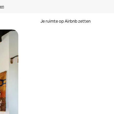
ven
Je ruimte op Airbnb zetten
ken of swipen.