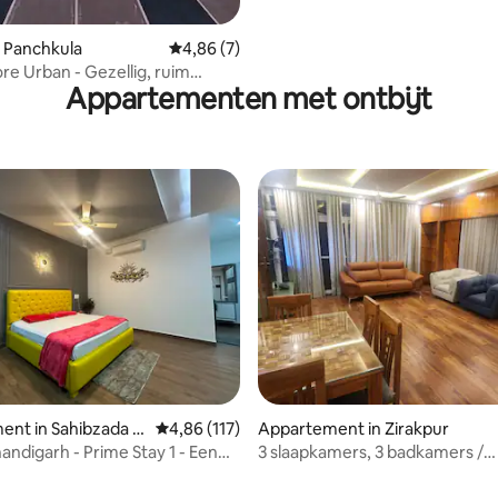
 Panchkula
Gemiddelde beoordeling van 4,86 uit 5, 7 r
4,86 (7)
e Urban - Gezellig, ruim
Appartementen met ontbijt
is voor gezinnen met vier
ers
ent in Sahibzada A
Gemiddelde beoordeling van 4,86 uit 5, 117 r
4,86 (117)
Appartement in Zirakpur
Nagar
andigarh - Prime Stay 1 - Een
3 slaapkamers, 3 badkamers /
te
stroomvoorziening
Reserve-/hoofdstroomvoorzie