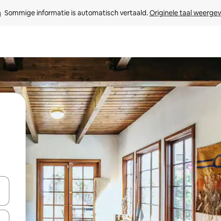
Sommige informatie is automatisch vertaald. 
Originele taal weerge
t
een keuze met je de pijltjestoetsen omhoog en omlaag, óf door te tik