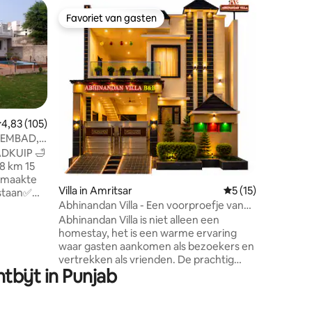
Kampeerb
Favoriet van gasten
Superho
Favoriet van gasten
Superho
r
Punjab Vi
Amristar
Dit huisj
Farm, ee
vakantie
rijden va
Dharamsh
Jammu. E
Punjab-er
emiddelde beoordeling van 4,83 uit 5, 105 recensies
4,83 (105)
en buiten
WEMBAD,
ecensies
hoogtepun
lemenhui
8 km 15
ingericht
kwaliteits
Villa in Amritsar
Gemiddelde beoorde
5 (15)
koloniale
Abhinandan Villa - Een voorproefje van
badkamerf
traditie - Bengaalse Bhoj
bij de
Abhinandan Villa is niet alleen een
geschikt
ene tuin
homestay, het is een warme ervaring
of een st
 🪵om van
waar gasten aankomen als bezoekers en
vertrekken als vrienden. De prachtig
bijt in Punjab
er een
gestructureerde villa is gelegen in een
pan je
rustige geplande wijk en biedt het
t en kijk
comfort van thuis met de charme van