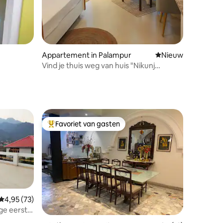
ecensies
Appartement in Palampur
Nieuwe accommoda
Nieuw
Vind je thuis weg van huis "Nikunj
Homestay"
Favoriet van gasten
Topfavoriet van gasten
Gemiddelde beoordeling van 4,95 uit 5, 73 recensies
4,95 (73)
ige eerste
ecensies