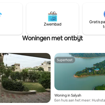
tige loft om te lezen of te
favoriete snacks in de tuin gek
, is dit de perfecte
BarbQ met je favoriete drankje
ng voor ontspanning, reflectie
muziek🥂
uw contact maken met de
Gratis p
Zwembad
t
Woningen met ontbijt
Superhost
Superhost
Woning in Salyah
Een huis aan het meer: Hushsta
End Retreat