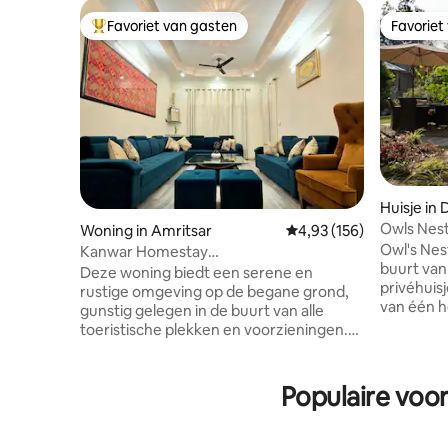
Favoriet van gasten
Favoriet
Topfavoriet van gasten
Favoriet
Huisje in
Owls Nest
Woning in Amritsar
Gemiddelde beoordeling 
4,93 (156)
Owl's Nest
Kanwar Homestay
buurt van
Posh/wifi/parkeerplaats/keuken/tuinen
Deze woning biedt een serene en
privéhuis
rustige omgeving op de begane grond,
van één h
gunstig gelegen in de buurt van alle
toevlucht
toeristische plekken en voorzieningen.
vrienden. 
GOUDEN TEMPEL binnen 10-12
en toch w
minuten✔️ Begane grond+eigen gazon✔️
sereniteit
3BHK met complete badkamers✔️
Populaire voo
waar voge
Volledige
natuur je
keuken/wasruimte/woonkamer/veranda✔️
binnenrui
Gratis parkeergelegenheid binnen✔️