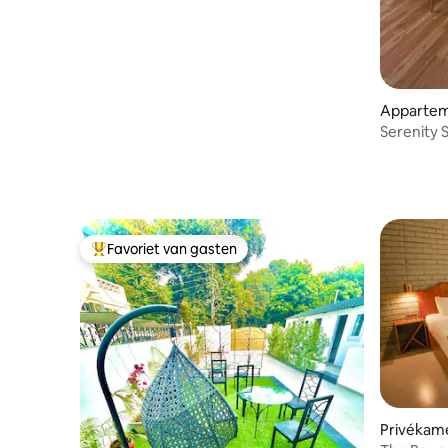
Apparteme
Serenity S
Favoriet van gasten
Topfavoriet van gasten
Privékame