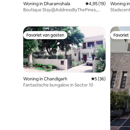
Woning in Dharamshala
Gemiddelde beoordelin
4,95 (19)
Woning in
Boutique Stay@AddressByThePines,
Stadscent
360°dak en B/F
verdiepin
Favoriet van gasten
Favoriet
Favoriet van gasten
Favoriet
Woning in Chandigarh
Gemiddelde beoordel
5 (36)
Fantastische bungalow in Sector 10