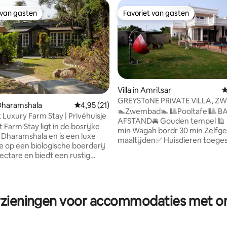
 van gasten
Favoriet van gasten
 van gasten
Favoriet van gasten
Villa in Amritsar
G
GREYSToNE PRiVATE ViLLA, Z
 Dharamshala
Gemiddelde beoordeling van 4,95 uit 5, 21 r
4,95 (21)
GROTE TUIN
🏊Zwembad🏊 🎱Pooltafel🎱 BADKUIP 🛁
 Luxury Farm Stay | Privéhuisje
van 4,93 uit 5, 156 recensies
AFSTAND🚘 Gouden tempel 🕌 
 Farm Stay ligt in de bosrijke
min Wagah bordr 30 min Zelfgemaakte
 Dharamshala en is een luxe
maaltijden✅️ Huisdieren toegestaan✅️
je op een biologische boerderij
ZOMATO SWIGGY✅️ Gelegen in een
ectare en biedt een rustig
rustige omheinde kolonie dicht 
soord voor gezinnen en
luchthaven met weelderige gro
Dicht bij toeristische attracties
🏕, zwembad🏊, barbecueplek
eggestopt in absolute
je avonden te genieten. De
, is het een toevluchtsoord
rzieningen voor accommodaties met ont
accommodatie beschikt ook ov
lgezang lawaai vervangt en de
bad 🛁 en een pooltafel🎱. Onts
 omringt. Met gezellige
avonden terwijl je op de bank zi
mtes, schilderachtige terrasjes
naar je favoriete serie. Geniet van je