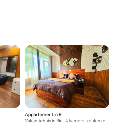
ecensies
ecensies
Appartement in Bir
Vakantiehuis in Bir - 4 kamers, keuken en
chef-kok
ning