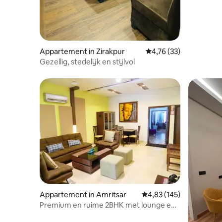
Appartement in Zirakpur
Gemiddelde beoordelin
4,76 (33)
Gezellig, stedelijk en stijlvol
Appartement in Amritsar
Gemiddelde beoordeling 
4,83 (145)
Premium en ruime 2BHK met lounge en
balkon