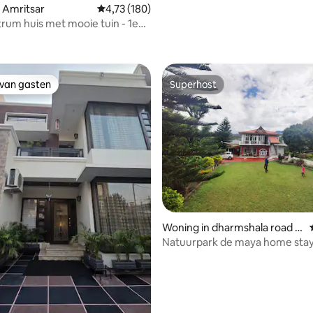
g van 4,95 uit 5, 19 recensies
 Amritsar
Gemiddelde beoordeling van 4,73 uit 5, 180 r
4,73 (180)
rum huis met mooie tuin - 1e
g
 van gasten
Superhost
 van gasten
Superhost
ing van 5 uit 5, 36 recensies
Woning in dharmshala road c
hari
Natuurpark de maya home sta