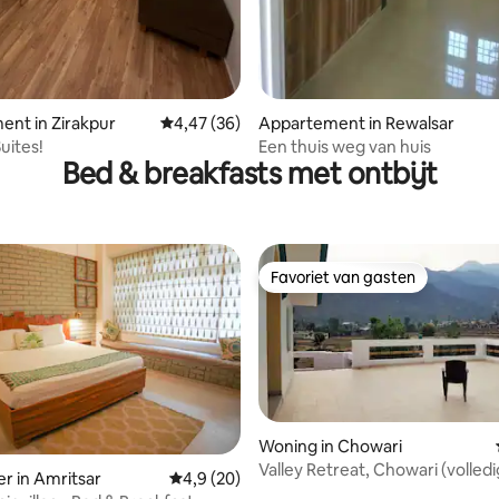
nt in Zirakpur
Gemiddelde beoordeling van 4,47 uit 5, 36 r
4,47 (36)
Appartement in Rewalsar
uites!
Een thuis weg van huis
Bed & breakfasts met ontbijt
Favoriet van gasten
Favoriet van gasten
Woning in Chowari
Valley Retreat, Chowari (volled
r in Amritsar
Gemiddelde beoordeling van 4,9 uit 5, 20 r
4,9 (20)
verdieping)