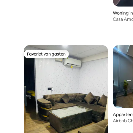
Woning in
Casa Amor
rijtjeshu
slaapkam
Favoriet van gasten
Favoriet van gasten
Appartem
jit Singh 
Airbnb Ch
luxe ruim