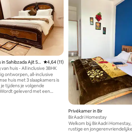
s in Sahibzada Ajit Sin
Gemiddelde beoordeling van 4,64 uit 5, 11 
4,64 (11)
van huis - All inclusive 3BHK
ig ontworpen, all-inclusive
se huis met 3 slaapkamers is
 je tijdens je volgende
. Wordt geleverd met een
uitgeruste keuken, RO water, 3
ende badkamers en een open
in een
Privékamer in Bir
 omheinde gemeenschap, met
BirAadri Homestay
inkels binnen loopafstand. Het
Welkom bij BirAadri Homestay,
lechts enkele minuten afstand
rustige en jongerenvriendelijk
langrijkste snelweg die een