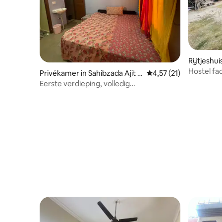
Rijtjeshui
Hostel fac
Privékamer in Sahibzada Ajit Si
Gemiddelde beoordelin
4,57 (21)
roepies
ngh Nagar
Eerste verdieping, volledig
onafhankelijke kamer!