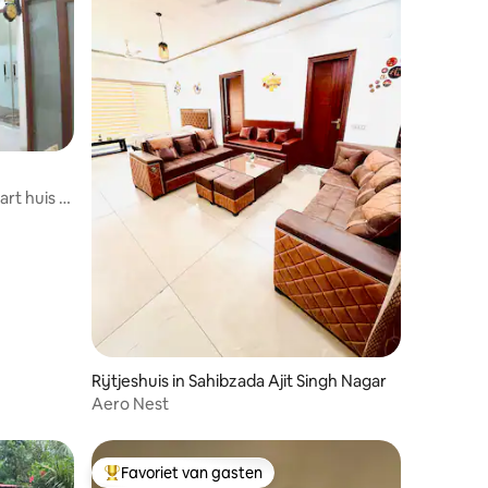
ecensies
rt huis |
Rijtjeshuis in Sahibzada Ajit Singh Nagar
Aero Nest
Favoriet van gasten
Topfavoriet van gasten