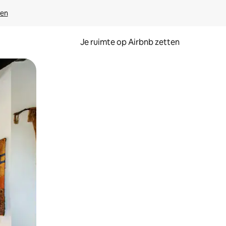
ven
Je ruimte op Airbnb zetten
ken of swipen.