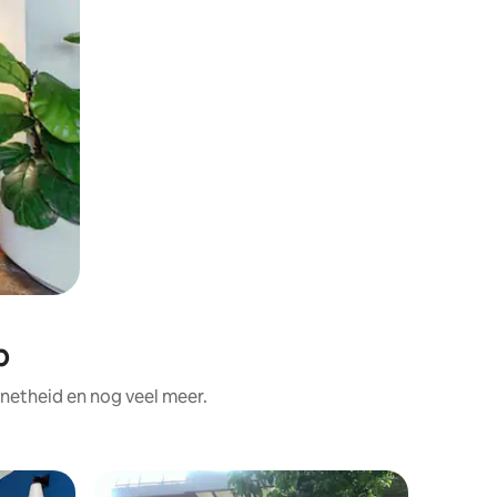
b
 netheid en nog veel meer.
Rijtjeshu