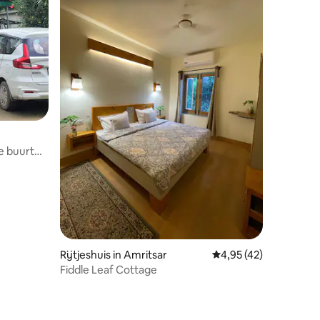
e buurt
Rijtjeshuis in Amritsar
Gemiddelde beoordelin
4,95 (42)
Fiddle Leaf Cottage