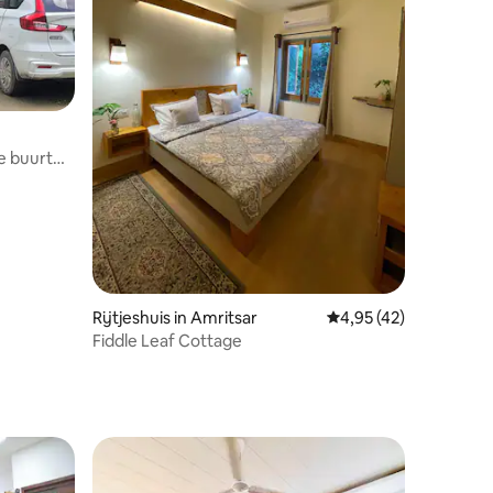
e buurt
Rijtjeshuis in Amritsar
Gemiddelde beoordelin
4,95 (42)
Fiddle Leaf Cottage