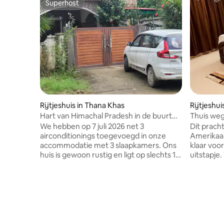
Superhost
Superhost
Rijtjeshuis in Thana Khas
Rijtjeshui
gh Nagar
Hart van Himachal Pradesh in de buurt
Thuis weg 
van alle Devi Darshan
We hebben op 7 juli 2026 net 3
Dit pracht
airconditionings toegevoegd in onze
Amerikaan
accommodatie met 3 slaapkamers. Ons
klaar voor
huis is gewoon rustig en ligt op slechts 1,5
uitstapje
uur van Old Davies en is omgeven door
volledig 
enkele van de mooiste plekjes van
aangrenz
Himachal. Het is de perfecte uitvalsbasis
achtertuin. Woning is gelegen 
om te verkennen of gewoon om te
veilige,
ontspannen. je kunt wakker worden met
eten en w
berglucht, chai drinken of 's avonds
ligt op s
onder de sterrenhemel samenkomen
van de be