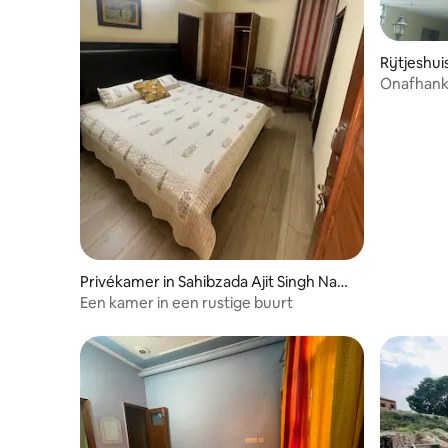
Rijtjeshui
Onafhanke
Beautiful'
Privékamer in Sahibzada Ajit Singh Naga
r
Een kamer in een rustige buurt