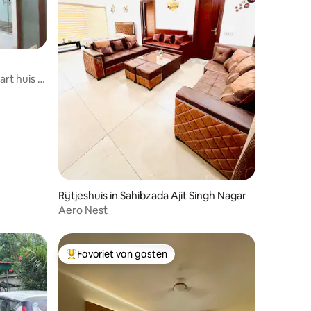
ecensies
rt huis |
Rijtjeshuis in Sahibzada Ajit Singh Nagar
Aero Nest
Favoriet van gasten
Topfavoriet van gasten