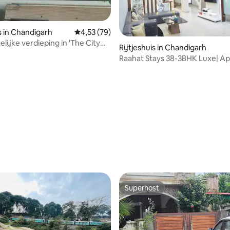
s in Chandigarh
Gemiddelde beoordeling van 4,53 uit 5, 79 r
4,53 (79)
lijke verdieping in 'The City
Rijtjeshuis in Chandigarh
Raahat Stays 38-3BHK Luxe| Apa
Lift
Superhost
Superhost