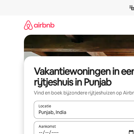
Ga
direct
naar
inhoud
Vakantiewoningen in ee
rijtjeshuis in Punjab
Vind en boek bijzondere rijtjeshuizen op Airb
Locatie
Wanneer er suggesties beschikbaar zijn, maak je 
Aankomst