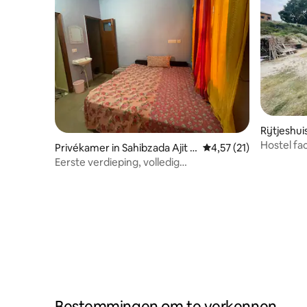
Rijtjeshui
Hostel fac
Privékamer in Sahibzada Ajit Si
Gemiddelde beoordelin
4,57 (21)
roepies
ngh Nagar
Eerste verdieping, volledig
onafhankelijke kamer!
Bestemmingen om te verkennen