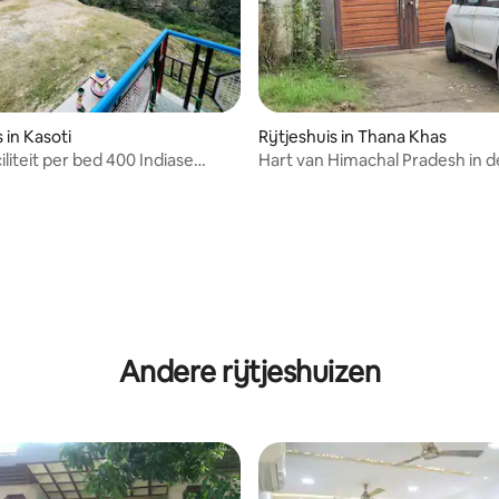
s in Kasoti
Rijtjeshuis in Thana Khas
iliteit per bed 400 Indiase
Hart van Himachal Pradesh in d
g van 4,57 uit 5, 21 recensies
van alle Devi Darshan
Andere rijtjeshuizen