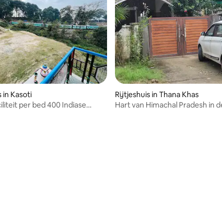
s in Kasoti
Rijtjeshuis in Thana Khas
iliteit per bed 400 Indiase
Hart van Himachal Pradesh in d
g van 4,57 uit 5, 21 recensies
van alle Devi Darshan