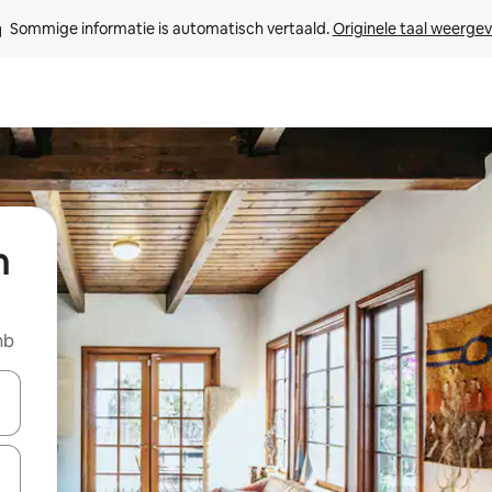
Sommige informatie is automatisch vertaald. 
Originele taal weerge
n
nb
een keuze met je de pijltjestoetsen omhoog en omlaag, óf door te tik