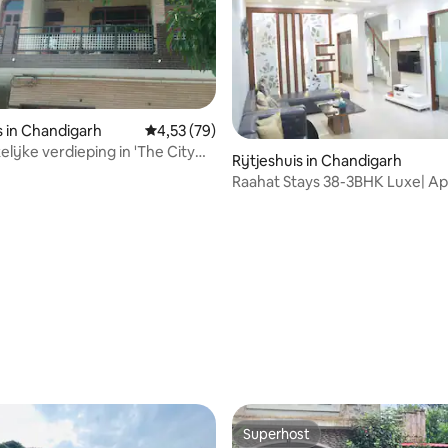
s in Chandigarh
Gemiddelde beoordeling van 4,53 uit 5, 79 r
4,53 (79)
lijke verdieping in 'The City
Rijtjeshuis in Chandigarh
Raahat Stays 38-3BHK Luxe| Apa
Lift
Superhost
Superhost