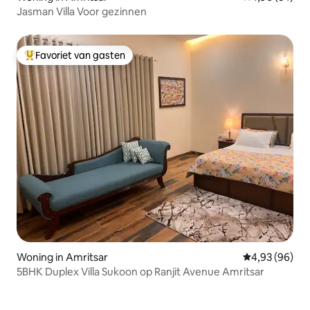
Jasman Villa Voor gezinnen
Favoriet van gasten
Topfavoriet van gasten
Woning in Amritsar
Gemiddelde be
4,93 (96)
5BHK Duplex Villa Sukoon op Ranjit Avenue Amritsar