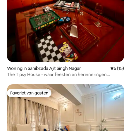
Woning in Sahibzada Ajit Singh Nagar
Gemiddelde
5 (15)
The Tipsy House - waar feesten en herinneringen
samenkomen
Favoriet van gasten
Favoriet van gasten