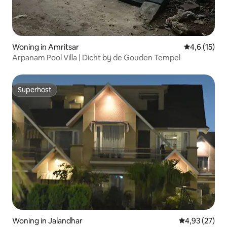
Woning in Amritsar
Gemiddelde b
4,6 (15)
Arpanam Pool Villa | Dicht bij de Gouden Tempel
Superhost
Superhost
Woning in Jalandhar
Gemiddelde be
4,93 (27)