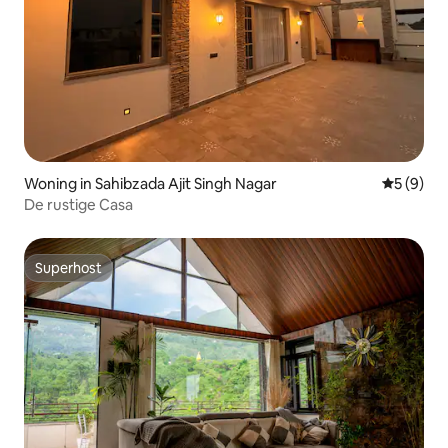
Woning in Sahibzada Ajit Singh Nagar
Gemiddeld
5 (9)
De rustige Casa
Superhost
Superhost