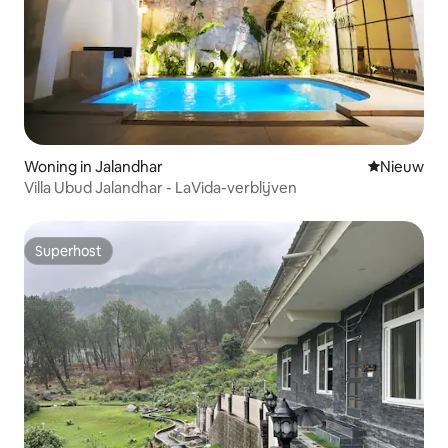
Woning in Jalandhar
Nieuwe ac
Nieuw
Villa Ubud Jalandhar - LaVida-verblijven
Superhost
Superhost