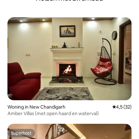
Woning in New Chandigarh
Gemiddelde b
4,5 (32)
Amber Villas (met open haard en waterval)
Superhost
Superhost