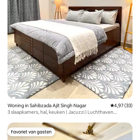
Woning in Sahibzada Ajit Singh Nagar
Gemiddelde be
4,97 (33)
3 slaapkamers, hal, keuken | Jacuzzi | Luchthaven
Chandigarh (7 minuten)
Favoriet van gasten
Favoriet van gasten