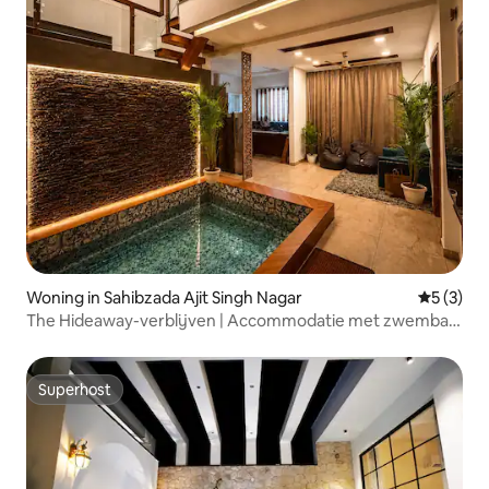
Woning in Sahibzada Ajit Singh Nagar
Gemiddeld
5 (3)
The Hideaway-verblijven | Accommodatie met zwembad
in de buurt van luchthaven CHD
Superhost
Superhost