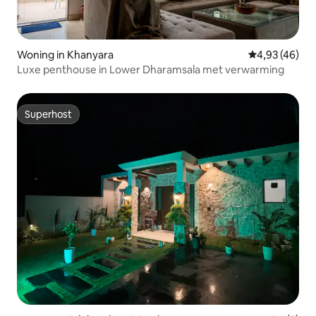
Woning in Khanyara
Gemiddelde be
4,93 (46)
Luxe penthouse in Lower Dharamsala met verwarming
Superhost
Superhost