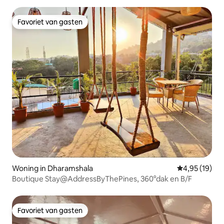
Favoriet van gasten
Favoriet van gasten
Woning in Dharamshala
Gemiddelde be
4,95 (19)
Boutique Stay@AddressByThePines, 360°dak en B/F
Favoriet van gasten
Favoriet van gasten