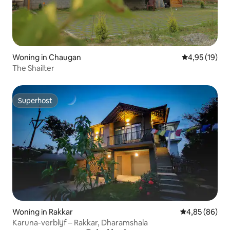
Woning in Chaugan
Gemiddelde be
4,95 (19)
The Shailter
Superhost
Superhost
Woning in Rakkar
Gemiddelde be
4,85 (86)
Karuna-verblijf – Rakkar, Dharamshala