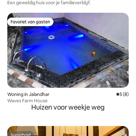
Een geweldig huis voor je familieverblijf.
Favoriet van gasten
Favoriet van gasten
Woning in Jalandhar
Gemiddeld
5 (8)
Waves Farm House
Huizen voor weekje weg
Superhost