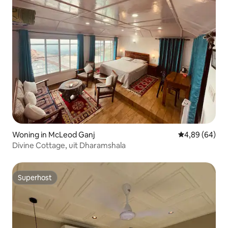
Woning in McLeod Ganj
Gemiddelde be
4,89 (64)
Divine Cottage, uit Dharamshala
Superhost
Superhost