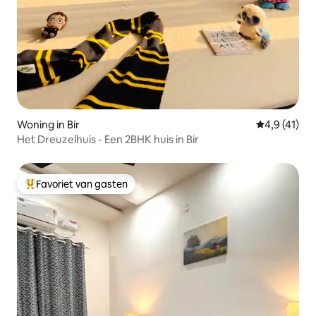
Woning in Bir
Gemiddelde b
4,9 (41)
Het Dreuzelhuis - Een 2BHK huis in Bir
Favoriet van gasten
Topfavoriet van gasten