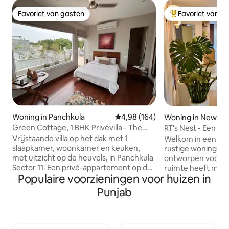
Favoriet van gasten
Favoriet van g
Favoriet van gasten
Topfavoriet van 
Woning in Panchkula
Gemiddelde beoordeling van 4,98
4,98 (164)
Woning in New Ch
Green Cottage, 1 BHK Privévilla - The
RT's Nest - Een kl
Oriental
met hart.
Vrijstaande villa op het dak met 1
Welkom in een gez
slaapkamer, woonkamer en keuken,
rustige woning met
met uitzicht op de heuvels, in Panchkula
ontworpen voor r
Sector 11. Een privé-appartement op de
ruimte heeft mod
Populaire voorzieningen voor huizen in
tweede verdieping met een eigen
met een rustgeven
aparte ingang: queensize bed, volledig
aardetinten en com
Punjab
uitgeruste keuken, aangrenzende
zachte tinten en n
badkamer en een weelderig groen
voor een ontspann
terras. Stijlvol, ruim, moderne
van een prachtige
voorzieningen, Airtel glasvezel-wifi,
patio en schommel