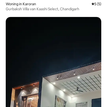
Woning in Karoran
Gemiddeld
5 (5)
Gurbaksh Villa van Kaashi Select, Chandigarh