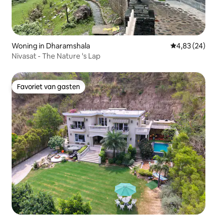
Woning in Dharamshala
Gemiddelde be
4,83 (24)
Nivasat - The Nature 's Lap
Favoriet van gasten
Favoriet van gasten