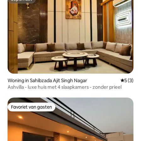
Superhost
Woning in Sahibzada Ajit Singh Nagar
Gemiddeld
5 (3)
Ashvilla - luxe huis met 4 slaapkamers - zonder prieel
Favoriet van gasten
Favoriet van gasten