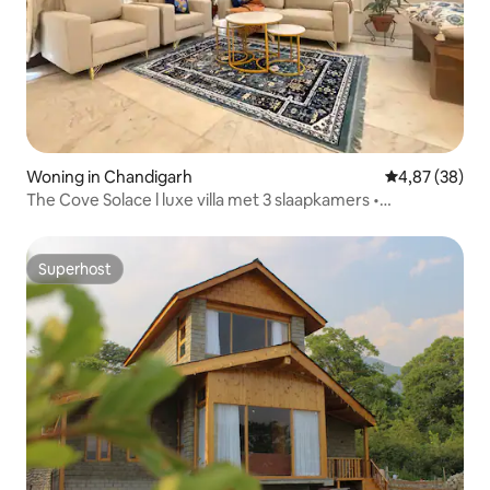
Woning in Chandigarh
Gemiddelde be
4,87 (38)
The Cove Solace l luxe villa met 3 slaapkamers •
Chandigarh
Superhost
Superhost