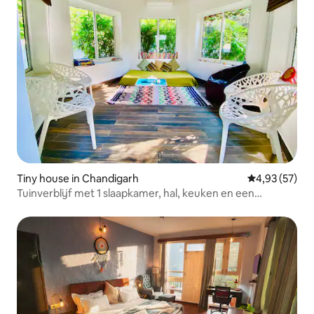
Tiny house in Chandigarh
Gemiddelde be
4,93 (57)
Tuinverblijf met 1 slaapkamer, hal, keuken en een
privégazon van 418 m²