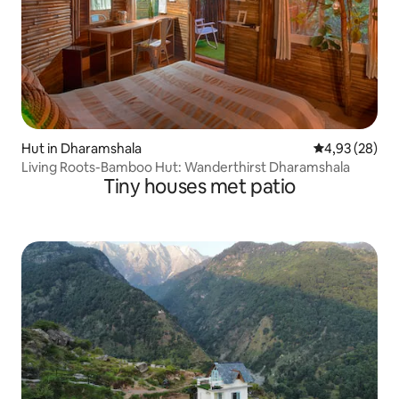
Hut in Dharamshala
Gemiddelde be
4,93 (28)
Living Roots-Bamboo Hut: Wanderthirst Dharamshala
Tiny houses met patio