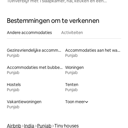
Tuinverblijf met 1 slaapkamer, hal, keuken en een
privégazon van 418 m²
Bestemmingen om te verkennen
Andere accommodaties
Activiteiten
Gezinsvriendelijke accommodaties
Accommodaties aan het water
Punjab
Punjab
Accommodaties met bubbelbad
Woningen
Punjab
Punjab
Hostels
Tenten
Punjab
Punjab
Vakantiewoningen
Toon meer
Punjab
Airbnb
India
Punjab
Tiny houses