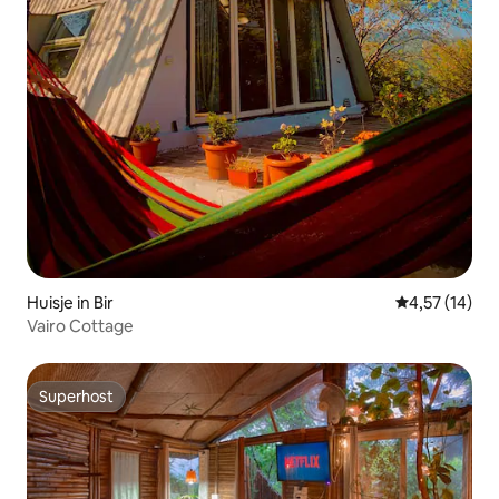
Huisje in Bir
Gemiddelde be
4,57 (14)
Vairo Cottage
Superhost
Superhost