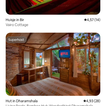
Huisje in Bir
Gemiddelde be
4,57 (14)
Vairo Cottage
Superhost
Superhost
Hut in Dharamshala
Gemiddelde be
4,93 (28)
Living Roots-Bamboo Hut: Wanderthirst Dharamshala