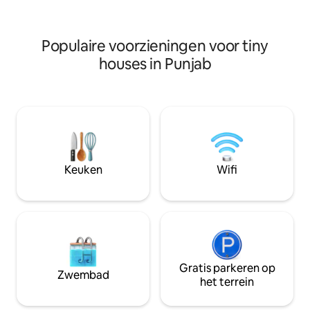
positiviteit. Neem contact op met het
gelegen in de buurt van vier beste
gedeelte over de 
restaurants van Jogiwara.
accommodatie, het
Populaire voorzieningen voor tiny
verblijf bij ons af
houses in Punjab
Keuken
Wifi
Gratis parkeren op
Zwembad
het terrein