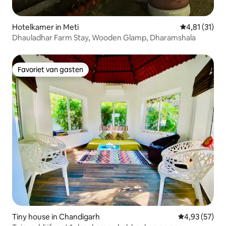
Hotelkamer in Meti
Gemiddelde be
4,81 (31)
Dhauladhar Farm Stay, Wooden Glamp, Dharamshala
Favoriet van gasten
Favoriet van gasten
Tiny house in Chandigarh
Gemiddelde be
4,93 (57)