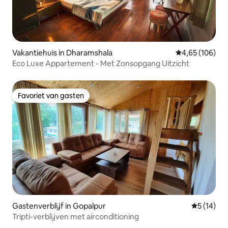
Vakantiehuis in Dharamshala
Gemiddelde beo
4,65 (106)
Eco Luxe Appartement - Met Zonsopgang Uitzicht
Favoriet van gasten
Favoriet van gasten
Gastenverblijf in Gopalpur
Gemiddelde
5 (14)
Tripti-verblijven met airconditioning