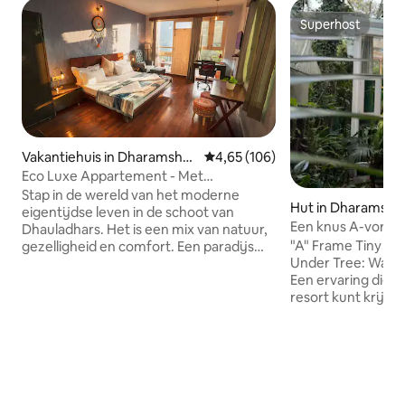
Superhost
Superhost
Vakantiehuis in Dharamshal
Gemiddelde beoordeling van 4,65
4,65 (106)
a
Eco Luxe Appartement - Met
Zonsopgang Uitzicht
Stap in de wereld van het moderne
Hut in Dharamsha
eigentijdse leven in de schoot van
Een knus A-vormig
Dhauladhars. Het is een mix van natuur,
Wanderthirst Dha
"A" Frame Tiny C
gezelligheid en comfort. Een paradijs
Under Tree: Wand
voor natuurliefhebbers en werk vanuit
Een ervaring die je
huis. Privacy en onafhankelijkheid onder
resort kunt krijgen Ervaar het heme
dezelfde kamer. Elke dag wakker
verblijf in de won
worden met de opkomende zon. Doe
pittoreske plekke
wat yoga of maak een korte wandeling
met het kleine jungle-
naar de dennenbossen. Gelegen op een
schaduw groen is,d
steenworp afstand van de Dalai Lama-
vakantie door te 
tempel. Het appartement heeft een
omringd door imm
super volledig uitgeruste keuken en is