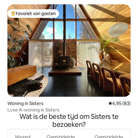
Favoriet van gasten
Topfavoriet van gasten
Woning in Sisters
Gemiddelde be
4,95 (83)
Luxe A-woning in Sisters
Wat is de beste tijd om Sisters te
bezoeken?
Maand
Gemiddelde
Gemiddelde