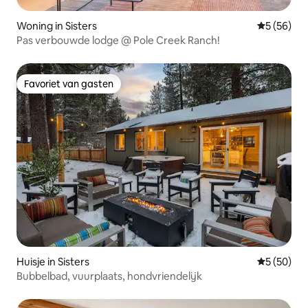
Woning in Sisters
Gemiddelde
5 (56)
Pas verbouwde lodge @ Pole Creek Ranch!
Favoriet van gasten
Favoriet van gasten
Huisje in Sisters
Gemiddelde
5 (50)
Bubbelbad, vuurplaats, hondvriendelijk