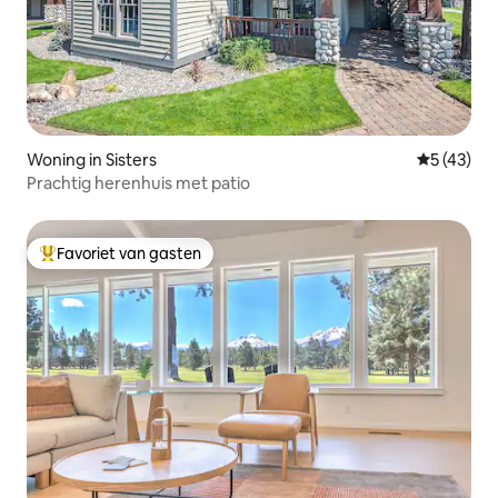
Woning in Sisters
Gemiddelde
5 (43)
Prachtig herenhuis met patio
Favoriet van gasten
Topfavoriet van gasten