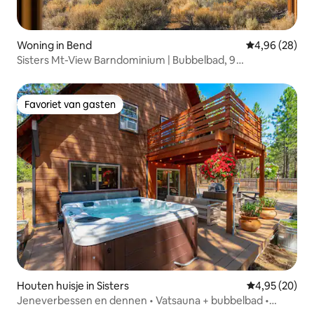
Woning in Bend
Gemiddelde be
4,96 (28)
Sisters Mt-View Barndominium | Bubbelbad, 9
slaapplaatsen
Favoriet van gasten
Favoriet van gasten
Houten huisje in Sisters
Gemiddelde be
4,95 (20)
Jeneverbessen en dennen • Vatsauna + bubbelbad •
Sisters