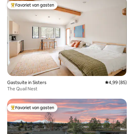
Favoriet van gasten
Topfavoriet van gasten
Gastsuite in Sisters
Gemiddelde be
4,99 (85)
The Quail Nest
Favoriet van gasten
Topfavoriet van gasten