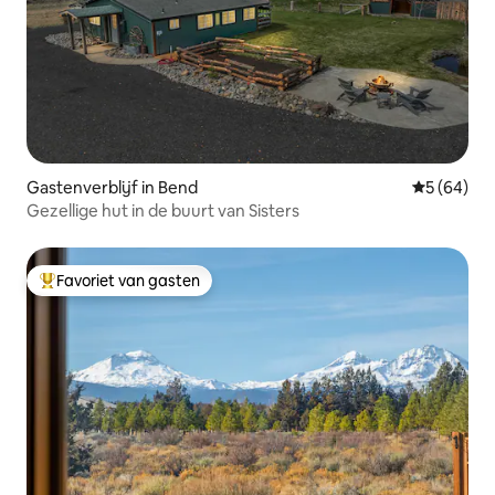
Gastenverblijf in Bend
Gemiddelde
5 (64)
Gezellige hut in de buurt van Sisters
Favoriet van gasten
Topfavoriet van gasten