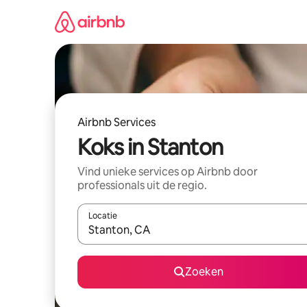
Ga
direct
naar
inhoud
Airbnb Services
Koks in Stanton
Vind unieke services op Airbnb door
professionals uit de regio.
Locatie
Wanneer er suggesties beschikbaar zijn, maak je 
Zoeken