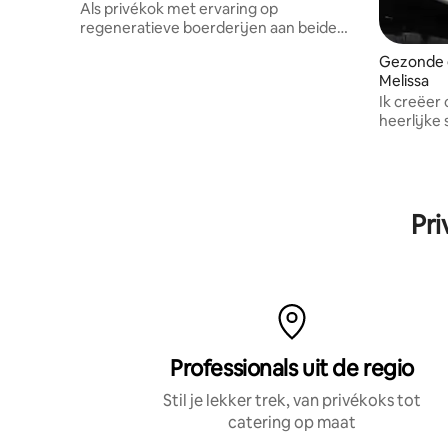
Als privékok met ervaring op
regeneratieve boerderijen aan beide
kusten, breng ik mijn expertise in koken
Gezonde 
en landbouw om een onvergetelijke
Melissa
eetervaring te organiseren, compleet
Ik creëer 
met praktische lessen
heerlijke
Pri
Professionals uit de regio
Stil je lekker trek, van privékoks tot
catering op maat