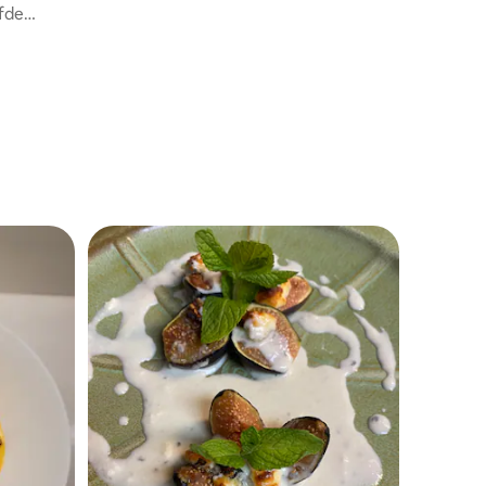
efde
ervaringen op maat met verse lokale
n mee!
ingrediënten. Meer dan een diner: het is
een tafel voor jou, geleid door een chef-
kok.