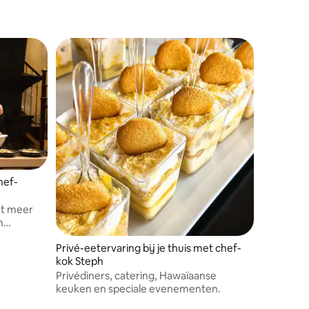
hef-
et meer
n
n
Privé-eetervaring bij je thuis met chef-
 intieme
kok Steph
 onze
graag.
Privédiners, catering, Hawaïaanse
keuken en speciale evenementen.