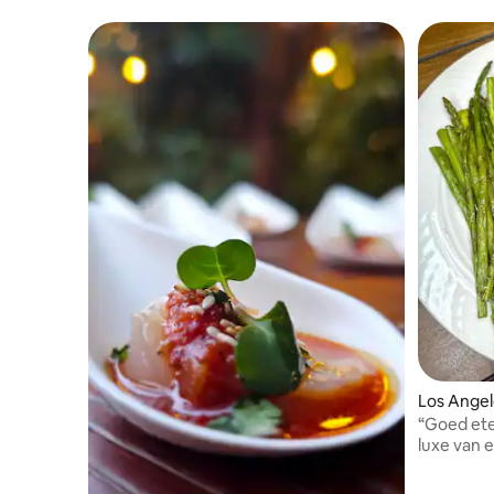
Los Angel
“Goed ete
luxe van 
genoten! 
aangepas