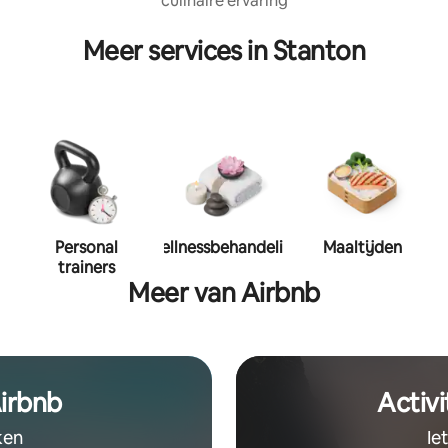
culinaire ervaring
Meer services in Stanton
Personal
Wellnessbehandeling
Maaltijden
trainers
Meer van Airbnb
irbnb
Activi
ken
Ie