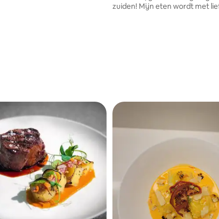
zuiden! Mijn eten wordt met li
hef D ️
gekookt. Ik breng alle smake