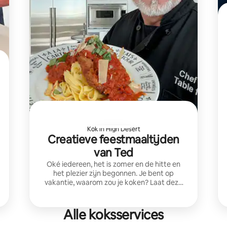
Kok in High Desert
Creatieve feestmaaltijden
van Ted
Oké iedereen, het is zomer en de hitte en
het plezier zijn begonnen. Je bent op
vakantie, waarom zou je koken? Laat deze
chef-kok voor jou en je gezin zorgen.
Zomermenu's, $ 5 korting per persoon als je
voor 10 personen boekt
Alle koksservices