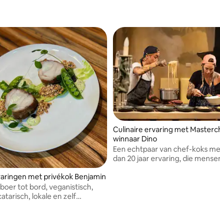
Culinaire ervaring met Masterc
winnaar Dino
Een echtpaar van chef-koks m
dan 20 jaar ervaring, die mense
samenbrengen door middel va
aringen met privékok Benjamin
onvergetelijke maaltijden, van
diners tot bruiloften. We delen
boer tot bord, veganistisch,
passie voor eten en verbinding 
atarisch, lokale en zelf
producten.