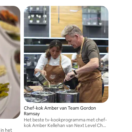
Chef-kok Amber van Team Gordon
Ramsay
Het beste tv-kookprogramma met chef-
kok Amber Kellehan van Next Level Chef,
in het
begeleid door Gordon Ramsay. Culinaire