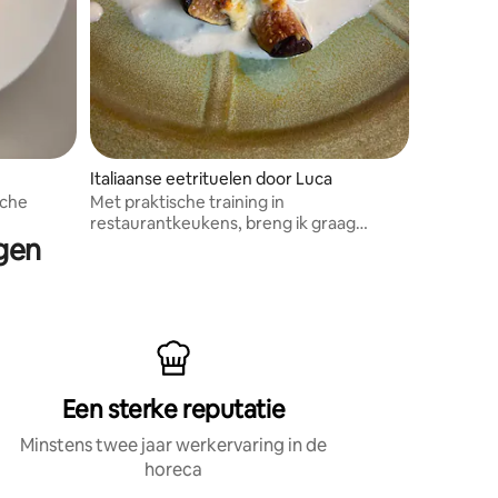
Italiaanse eetrituelen door Luca
sche
Met praktische training in
restaurantkeukens, breng ik graag
rgen
mensen samen door middel van
wereldwijde culinaire tradities.
Een sterke reputatie
Minstens twee jaar werkervaring in de
horeca