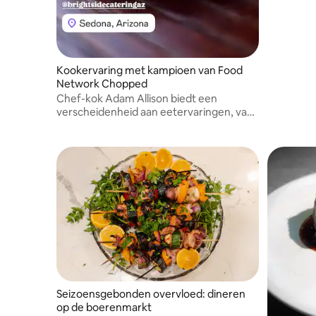
Angeles C
Kookervaring met kampioen van Food
Network Chopped
Chef-kok Adam Allison biedt een
verscheidenheid aan eetervaringen, van
familiediners tot gespecialiseerde
desserts.
Seizoensgebonden overvloed: dineren
op de boerenmarkt