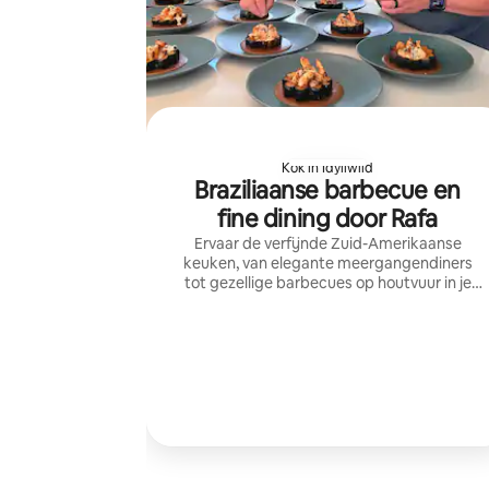
Kok in Idyllwild
Braziliaanse barbecue en
fine dining door Rafa
Ervaar de verfijnde Zuid-Amerikaanse
keuken, van elegante meergangendiners
tot gezellige barbecues op houtvuur in je
achtertuin, bereid met seizoensgebonden
lokale ingrediënten voor onvergetelijke
bijeenkomsten. .