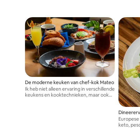
De moderne keuken van chef-kok Mateo
Ik heb niet alleen ervaring in verschillende
keukens en kooktechnieken, maar ook
een sterke passie voor eten en het
creëren van onvergetelijke ervaringen
Dineererv
voor mijn gasten. Stuur een aanvraag
voordat je reserveert.
Europese 
keto, pesc
geteelde 