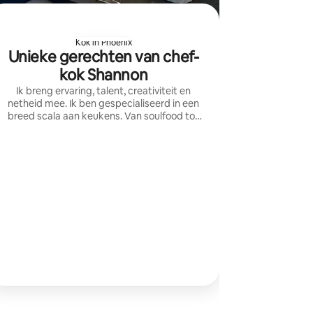
Kok in Phoenix
Unieke gerechten van chef-
kok Shannon
Ik breng ervaring, talent, creativiteit en
netheid mee. Ik ben gespecialiseerd in een
breed scala aan keukens. Van soulfood tot
Mexicaans. Van elegante diners tot
prachtige brunch-spreads.