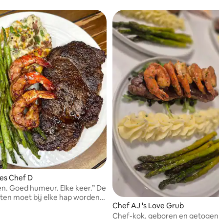
es Chef D
n. Goed humeur. Elke keer.” De
eten moet bij elke hap worden
Chef AJ 's Love Grub
Geniet van handige en
Chef-kok, geboren en getogen 
te eetgelegenheden van Los