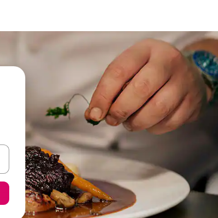
een keuze met je de pijltjestoetsen omhoog en omlaag, óf door te tik