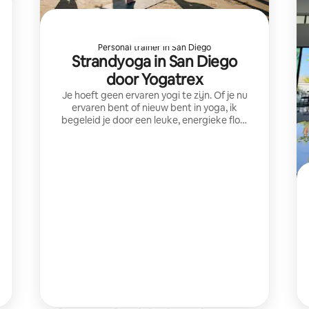
Personal trainer in San Diego
Strandyoga in San Diego
door Yogatrex
Je hoeft geen ervaren yogi te zijn. Of je nu
ervaren bent of nieuw bent in yoga, ik
begeleid je door een leuke, energieke flow
die je een ontspannen en verjongd gevoel
geeft. Laten we samen yoga doen!