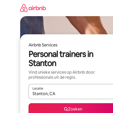
Ga
direct
naar
inhoud
Airbnb Services
Personal trainers in
Stanton
Vind unieke services op Airbnb door
professionals uit de regio.
Locatie
Wanneer er suggesties beschikbaar zijn, maak je 
Zoeken