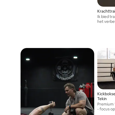
Krachttra
Ik bied tr
het verbe
houding.
Kickbokse
Tekin
Premium 1
- focus op
Volwassen