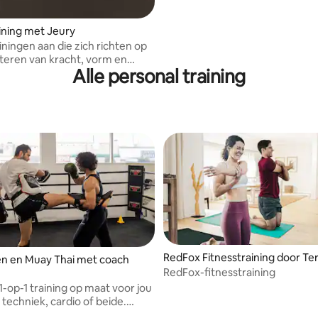
ining met Jeury
ainingen aan die zich richten op
teren van kracht, vorm en
Alle personal training
RedFox Fitnesstraining door Ter
n en Muay Thai met coach
RedFox-fitnesstraining
-op-1 training op maat voor jou
 techniek, cardio of beide.
en en kinderen.