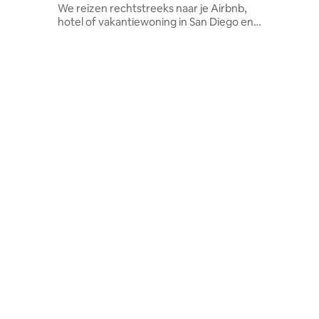
We reizen rechtstreeks naar je Airbnb,
hotel of vakantiewoning in San Diego en
leiden een privégroepstraining. Perfect
voor vrijgezellenfeesten, verjaardagen
of meidenreizen. Alles inbegrepen!