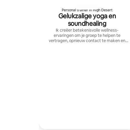
Personal trainer in High Desert
Gelukzalige yoga en
soundhealing
Ik creëer betekenisvolle wellness-
ervaringen om je groep te helpen te
vertragen, opnieuw contact te maken en
zich aanwezig te voelen door middel van
yoga, soundhealing en meer. Je vertrekt
ontspannen, geaard, verbonden en met het
gevoel dat er goed voor je gezorgd is