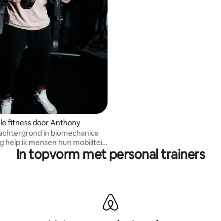
le fitness door Anthony
achtergrond in biomechanica
g help ik mensen hun mobiliteit
In topvorm met personal trainers
ren en af te vallen.