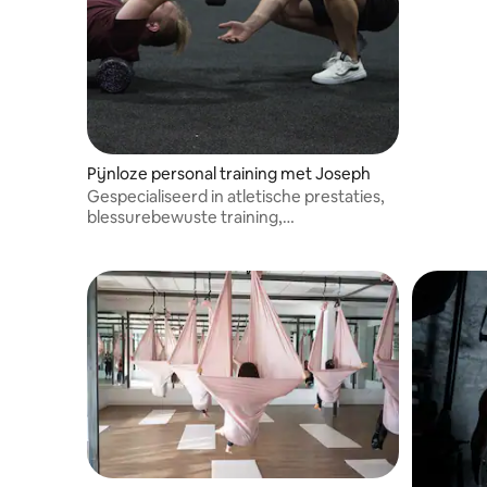
Pijnloze personal training met Joseph
Gespecialiseerd in atletische prestaties,
blessurebewuste training,
bewegingsmechanica en
krachtontwikkeling op de lange termijn.