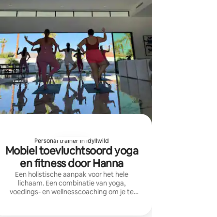
Personal trainer in Idyllwild
Mobiel toevluchtsoord yoga
en fitness door Hanna
Een holistische aanpak voor het hele
lichaam. Een combinatie van yoga,
voedings- en wellnesscoaching om je te
helpen van binnenuit te bloeien, gebaseerd
op persoonlijke ervaring en honderden uren