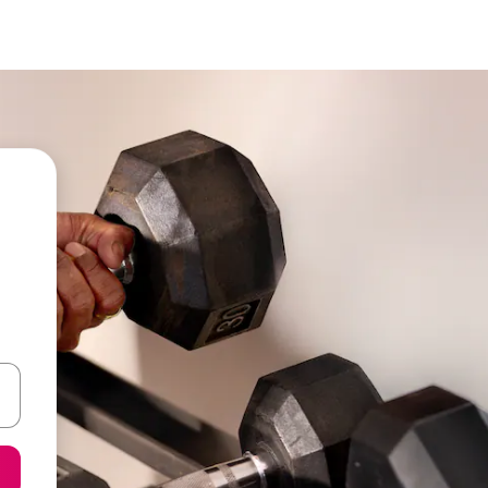
een keuze met je de pijltjestoetsen omhoog en omlaag, óf door te tik