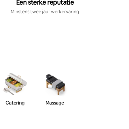
Een sterke reputatie
Minstens twee jaar werkervaring
Catering
Massage
Visagie
Haa