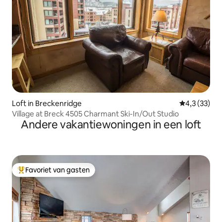
Loft in Breckenridge
Gemiddelde b
4,3 (33)
Village at Breck 4505 Charmant Ski-In/Out Studio
Andere vakantiewoningen in een loft
Favoriet van gasten
Topfavoriet van gasten