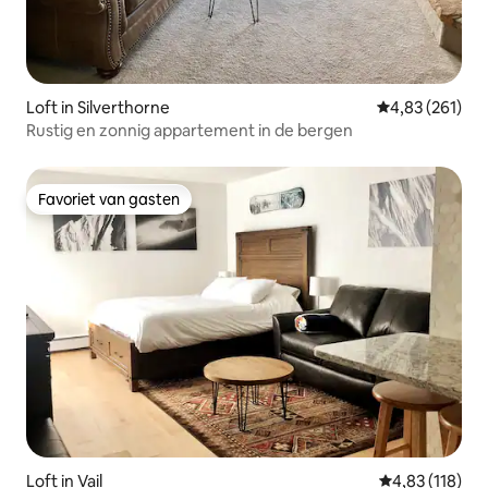
Loft in Silverthorne
Gemiddelde beo
4,83 (261)
Rustig en zonnig appartement in de bergen
Favoriet van gasten
Favoriet van gasten
Loft in Vail
Gemiddelde beo
4,83 (118)