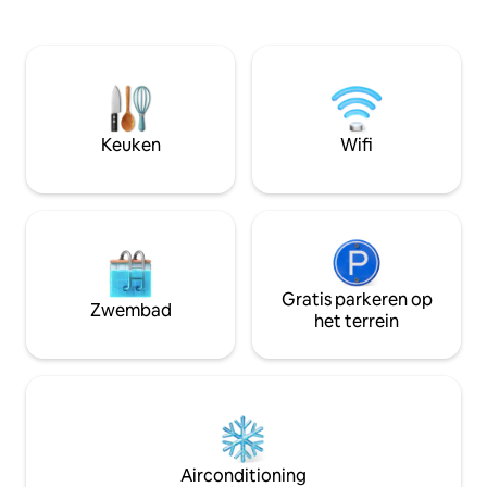
Mountain. De kamer is gelegen in Bridge
complete keuken,
End en is perfect voor een uitje voor een
woonruimte met e
stel of een gezinsuitje. Kom in de winter
balkon en een co
voor het perfecte skiën in Copper of
loft beschikt over
kom in de zomer genieten van
Het gebouw besch
Woodwards Camp! De kamer biedt alles
ondergrondse par
wat je nodig hebt met een
lift, een wasseret
Keuken
Wifi
koffiezetapparaat, 2 queensize bedden
skiwinkels en een 
en een badkamer. Er is
parkeergelegenheid buiten op basis van
wie het eerst komt, het eerst maalt.
Vermijd parkeren op de gemarkeerde
plekken van het medisch centrum. Deze
accommodatie in hotelstijl is geweldig
voor een kort uitstapje tegen een
Gratis parkeren op
Zwembad
betaalbaar tarief. Zo kan iedereen
het terrein
genieten van de bergen! Er is een
prachtige beek achter het huis die je
precies laat zien hoe Colorado is. Kom
bij ons verblijven en geniet van alles wat
Copper te bieden heeft! STR-licentie
BCA-73964
Airconditioning