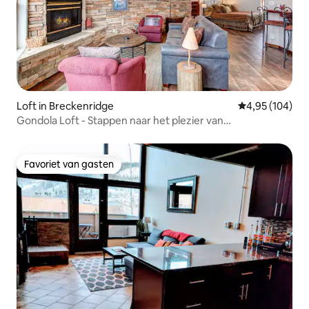
Loft in Breckenridge
Gemiddelde beo
4,95 (104)
Gondola Loft - Stappen naar het plezier van
Breckenridge!
Favoriet van gasten
Favoriet van gasten