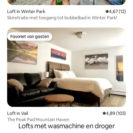
Loft in Winter Park
Gemiddelde be
4,67 (12)
Skiretraite met toegang tot bubbelbad in Winter Park!
Favoriet van gasten
Favoriet van gasten
Loft in Vail
Gemiddelde beo
4,89 (103)
The Peak Pad Mountain Haven
Lofts met wasmachine en droger