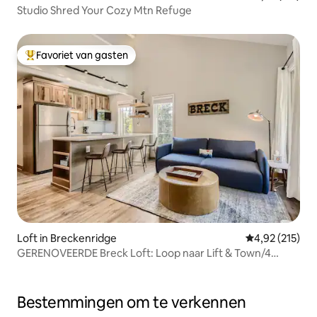
Studio Shred Your Cozy Mtn Refuge
Favoriet van gasten
Topfavoriet van gasten
Loft in Breckenridge
Gemiddelde beo
4,92 (215)
GERENOVEERDE Breck Loft: Loop naar Lift & Town/4
Slaapplaatsen
Bestemmingen om te verkennen