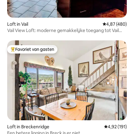
Loft in Vail
Gemiddelde beo
4,87 (480)
Vail View Loft: moderne gemakkelijke toegang tot Vail
Village
Favoriet van gasten
Topfavoriet van gasten
Loft in Breckenridge
Gemiddelde beo
4,92 (191)
Een betere ligging in Breck is er niet