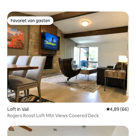
Favoriet van gasten
Favoriet van gasten
Loft in Vail
Gemiddelde be
4,89 (66)
Rogers Roost Loft Mtn Views Covered Deck