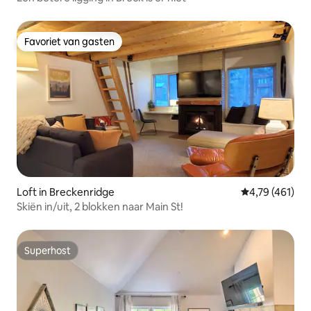
Favoriet van gasten
Favoriet van gasten
Loft in Breckenridge
Gemiddelde beo
4,79 (461)
Skiën in/uit, 2 blokken naar Main St!
Superhost
Superhost