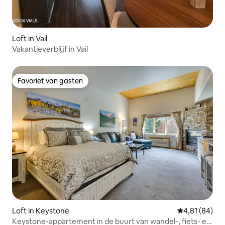
Loft in Vail
Vakantieverblijf in Vail
Favoriet van gasten
Favoriet van gasten
Loft in Keystone
Gemiddelde be
4,81 (84)
Keystone-appartement in de buurt van wandel-, fiets- en