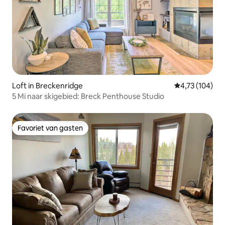
Loft in Breckenridge
Gemiddelde beo
4,73 (104)
5 Mi naar skigebied: Breck Penthouse Studio
Favoriet van gasten
Favoriet van gasten