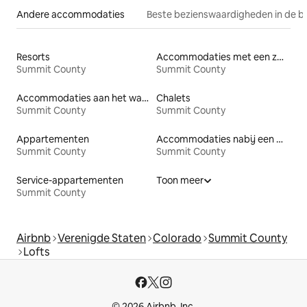
Andere accommodaties
Beste bezienswaardigheden in de b
Resorts
Accommodaties met een zwembad
Summit County
Summit County
Accommodaties aan het water
Chalets
Summit County
Summit County
Appartementen
Accommodaties nabij een meer
Summit County
Summit County
Service-appartementen
Toon meer
Summit County
Airbnb
Verenigde Staten
Colorado
Summit County
Lofts
© 2026 Airbnb, Inc.