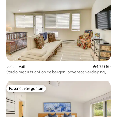
Loft in Vail
Gemiddelde be
4,75 (16)
Studio met uitzicht op de bergen: bovenste verdieping,
privéterras
Favoriet van gasten
Favoriet van gasten