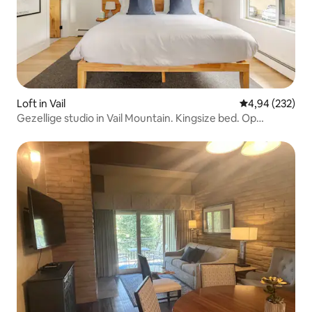
Loft in Vail
Gemiddelde beo
4,94 (232)
Gezellige studio in Vail Mountain. Kingsize bed. Op
loopafstand van gratis bus