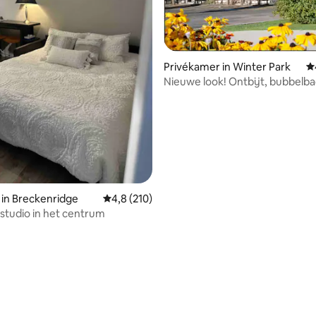
Privékamer in Winter Park
G
Nieuwe look! Ontbijt, bubbelbad en geen
 van 4,89 uit 5, 28 recensies
servicekosten voor hosts!
 in Breckenridge
Gemiddelde beoordeling van 4,8 uit 5, 210 r
4,8 (210)
 studio in het centrum