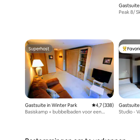
Peak 8
Gastsuite
Peak 8/ Sk
Gratis ve
Superhost
Favor
Superhost
Topfavor
Gastsuite in Winter Park
Gemiddelde beoordelin
4,7 (338)
Gastsuite 
Basiskamp + bubbelbaden voor een
Studio - V
bergavontuur!
dicht