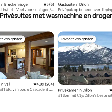
 in Breckenridge
Gemiddelde beoordeling van 5 uit 5, 6 r
5 (6)
Gastsuite in Dillon
i-in/out - Veel voorzieningen/
Privépak op benedenverdiepin
Privésuites met wasmachine en droge
rvoer
iet van gasten
Favoriet van gasten
iet van gasten
Favoriet van gasten
g van 4,7 uit 5, 338 recensies
in Vail
Gemiddelde beoordeling van 4,89 uit 5, 284 r
4,89 (284)
ail 1 blk. van bus & Cascade lift
Privékamer in Dillon
G
#1 Summit Cty/Dillon's beste ui
Mtn Lake