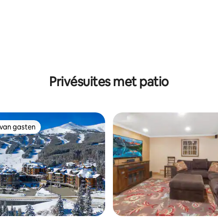
 van 4,98 uit 5, 97 recensies
Privésuites met patio
 van gasten
 van gasten