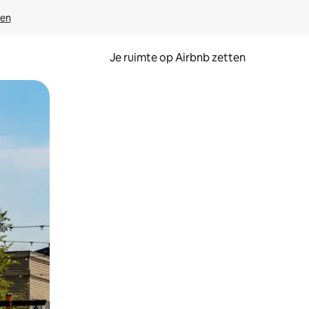
ven
Je ruimte op Airbnb zetten
ken of swipen.