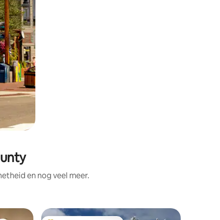
ounty
netheid en nog veel meer.
Gastsuit