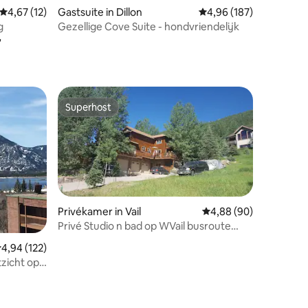
ecensies
Gemiddelde beoordeling van 4,67 uit 5, 12 recensies
4,67 (12)
Gastsuite in Dillon
Gemiddelde beoordeling
4,96 (187)
g
Gezellige Cove Suite - hondvriendelijk
r
Superhost
Superhost
Privékamer in Vail
Gemiddelde beoordelin
4,88 (90)
Privé Studio n bad op WVail busroute
ecensies
LIC#6998
emiddelde beoordeling van 4,94 uit 5, 122 recensies
4,94 (122)
tzicht op