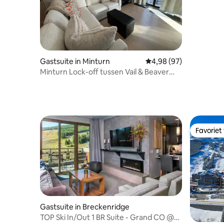
Gastsuite in Minturn
Gemiddelde beoordeling
4,98 (97)
Minturn Lock-off tussen Vail & Beaver
Creek
Favoriet
Favoriet
Gastsuite in Breckenridge
TOP Ski In/Out 1 BR Suite - Grand CO @