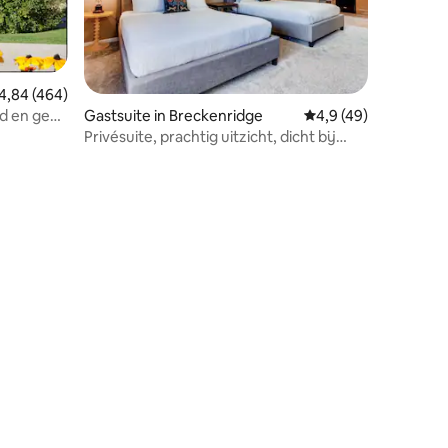
emiddelde beoordeling van 4,84 uit 5, 464 recensies
4,84 (464)
Gastsuite in Breckenridge
Gemiddelde beoordeli
4,9 (49)
Privésuite, prachtig uitzicht, dicht bij
Breck!
ecensies