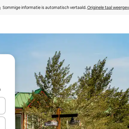
Sommige informatie is automatisch vertaald. 
Originele taal weerge
b
een keuze met je de pijltjestoetsen omhoog en omlaag, óf door te tik