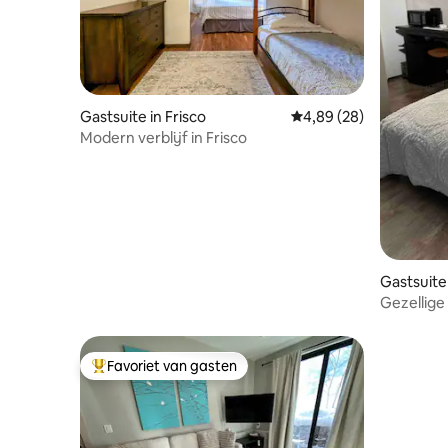
Gastsuite in Frisco
Gemiddelde beoordeling
4,89 (28)
Modern verblijf in Frisco
Gastsuite
Gezellige
Favoriet van gasten
Topfavoriet van gasten