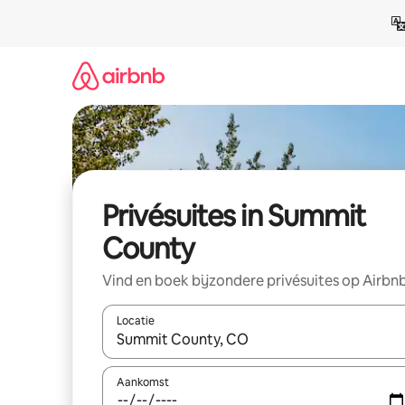
Ga
direct
naar
inhoud
Privésuites in Summit
County
Vind en boek bijzondere privésuites op Airbn
Locatie
Wanneer er suggesties beschikbaar zijn, maak je 
Aankomst