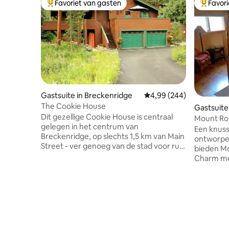
Favoriet van gasten
Favor
Topfavoriet van gasten
Topfavor
Gastsuite in Breckenridge
Gemiddelde beoordeling 
4,99 (244)
The Cookie House
Gastsuite 
Dit gezellige Cookie House is centraal
Mount Roy
gelegen in het centrum van
BCA4404
Een knusse
Breckenridge, op slechts 1,5 km van Main
ontworpen
Street - ver genoeg van de stad voor rust
bieden Mo
en stilte, maar op slechts een korte
Charm met
wandeling van Main Street en de gondel.
ingang op
Bovendien is de gratis lokale bushalte iets
10 Mile Music Hall Ee
verderop in de straat. Met geweldige
kingsize 
toegang tot de stad en tal van paden net
elektrisch
buiten de achterdeur is The Cookie
warmte ti
House de perfecte manier om het leven
flatscreen-tv. Sn
in Breckenridge te ervaren- plus, het
voor de z