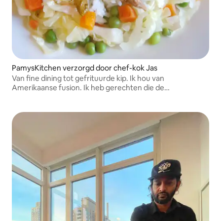
PamysKitchen verzorgd door chef-kok Jas
Van fine dining tot gefrituurde kip. Ik hou van
Amerikaanse fusion. Ik heb gerechten die de
Amerikaanse smaakpapillen kunnen herkennen, maar
met explosieve smaken. Ik ben bedreven in Caribisch,
zuidelijk, Frans, Indiaas, Aziatisch