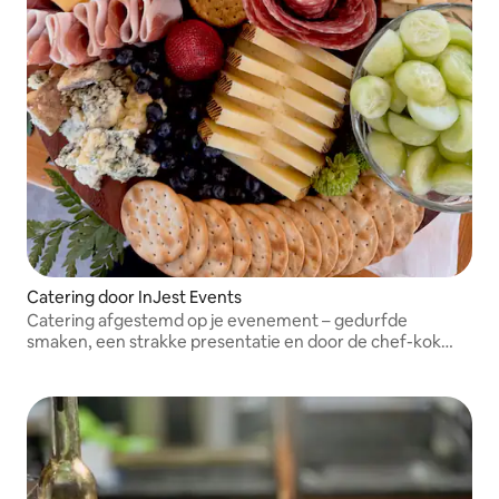
Catering door InJest Events
Catering afgestemd op je evenement – gedurfde
smaken, een strakke presentatie en door de chef-kok
geleide menu's die bijeenkomsten omtoveren tot
onvergetelijke feesten, van bruiloften tot
bedrijfsretraites.