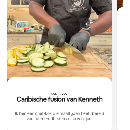
Vo
Kok in D.C.
Caribische fusion van Kenneth
Ik ben een chef-kok die maaltijden heeft bereid
voor beroemdheden en nu voor jou.