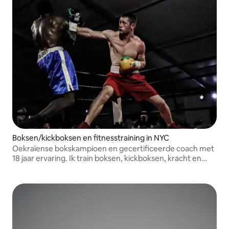
Boksen/kickboksen en fitnesstraining in NYC
Oekraïense bokskampioen en gecertificeerde coach met
18 jaar ervaring. Ik train boksen, kickboksen, kracht en
conditie voor beginners tot gevorderde atleten in NYC.