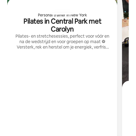
Personal trainer in New York
Pilates in Central Park met
Carolyn
Pilates- en stretchesessies, perfect voor vóór en
na de wedstrijd en voor groepen op maat ⚽
Versterk, rek en herstel om je energiek, verfrist
en klaar voor de pret te voelen.
T
v