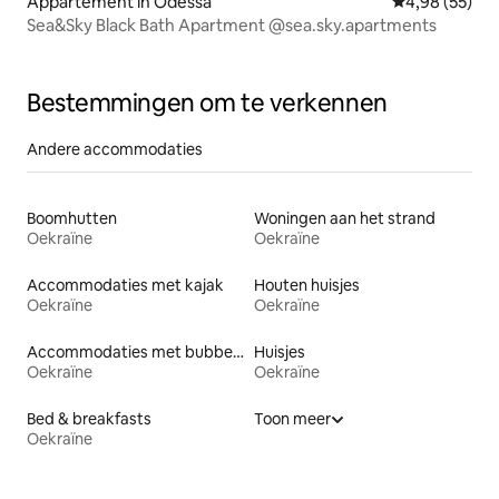
Appartement in Odessa
Gemiddelde be
4,98 (55)
Sea&Sky Black Bath Apartment @sea.sky.apartments
Bestemmingen om te verkennen
Andere accommodaties
Boomhutten
Woningen aan het strand
Oekraïne
Oekraïne
Accommodaties met kajak
Houten huisjes
Oekraïne
Oekraïne
Accommodaties met bubbelbad
Huisjes
Oekraïne
Oekraïne
Bed & breakfasts
Toon meer
Oekraïne