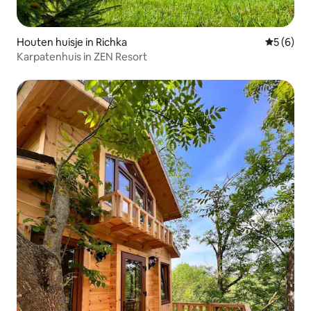
Houten huisje in Richka
Gemiddeld
5 (6)
Karpatenhuis in ZEN Resort