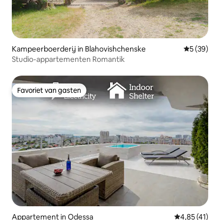
Kampeerboerderij in Blahovishchenske
Gemiddelde
5 (39)
Studio-appartementen Romantik
Favoriet van gasten
Favoriet van gasten
Appartement in Odessa
Gemiddelde be
4,85 (41)