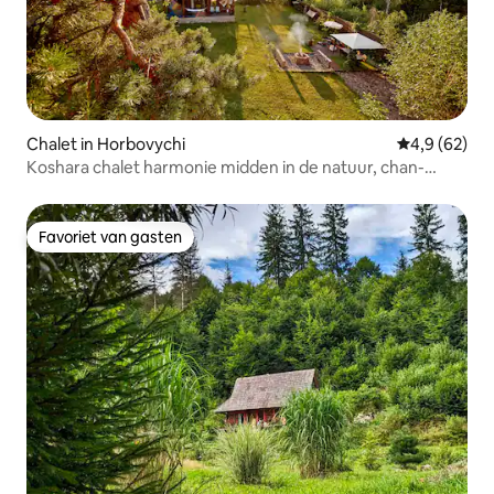
Chalet in Horbovychi
Gemiddelde b
4,9 (62)
Koshara chalet harmonie midden in de natuur, chan-
sauna
Favoriet van gasten
Favoriet van gasten