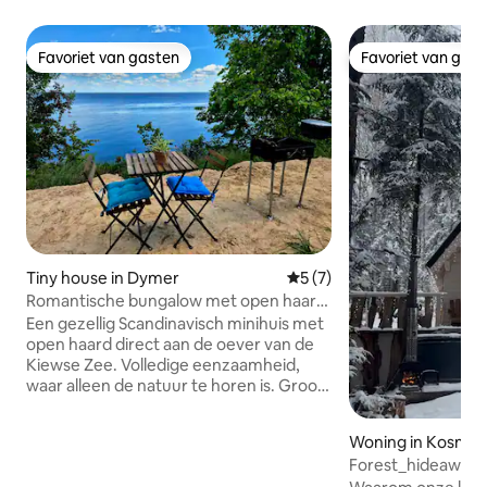
Favoriet van gasten
Favoriet van gas
Favoriet van gasten
Favoriet van gas
Tiny house in Dymer
Gemiddelde beoordeling van
5 (7)
Romantische bungalow met open haard
aan zee
Een gezellig Scandinavisch minihuis met
open haard direct aan de oever van de
Kiewse Zee. Volledige eenzaamheid,
waar alleen de natuur te horen is. Groot
privégebied, barbecue, zwemmen,
vissen. Je bent alleen in het hele gebied.
Woning in Kosma
In de buurt zijn bospaden langs de zee.
Forest_hideaway
Er is alles voor een barbecue,