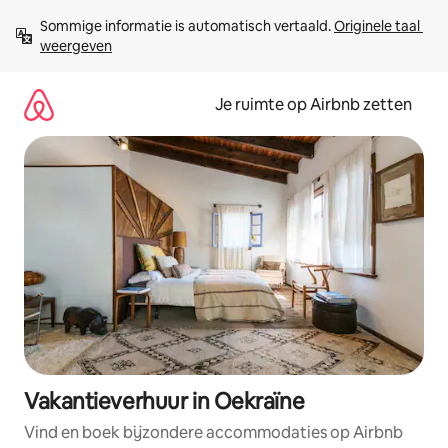
Ga
Sommige informatie is automatisch vertaald. 
Originele taal 
direct
weergeven
naar
inhoud
Je ruimte op Airbnb zetten
Vakantieverhuur in Oekraïne
Vind en boek bijzondere accommodaties op Airbnb