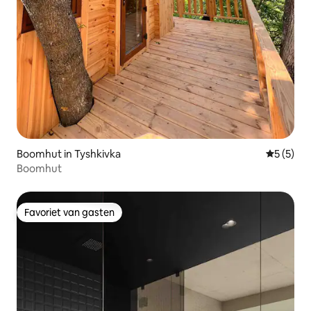
Boomhut in Tyshkivka
Gemiddeld
5 (5)
Boomhut
Favoriet van gasten
Favoriet van gasten