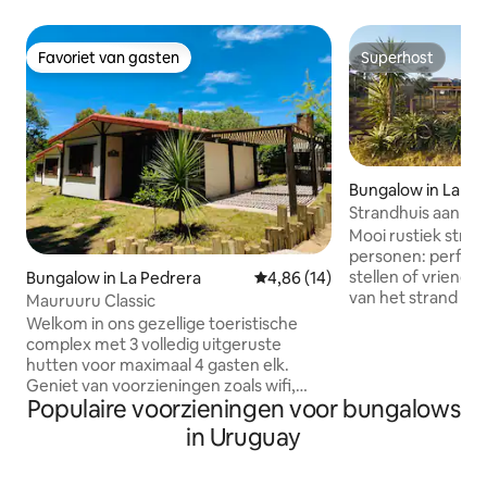
Favoriet van gasten
Superhost
Favoriet van gasten
Superhost
Bungalow in La Pa
Strandhuis aan zee
Mooi rustiek stra
personen: perfect
stellen of vriende
Bungalow in La Pedrera
Gemiddelde beoordeling van 4,8
4,86 (14)
van het strand La 
Mauruuru Classic
rustige buurt, zelf
Welkom in ons gezellige toeristische
hoogseizoen. De n
complex met 3 volledig uitgeruste
zicht en op loopa
hutten voor maximaal 4 gasten elk.
de grote tuin niet 
Geniet van voorzieningen zoals wifi,
gehoorafstand. He
Populaire voorzieningen voor bungalows
smart-tv's, terrasspellen,
barbecue, een b
Paraguayaanse hangmatten en een
in Uruguay
water en een volle
barbecue. We zorgen elke drie dagen
keuken. Beddeng
voor schoon beddengoed en zorgen
benodigdheden aan