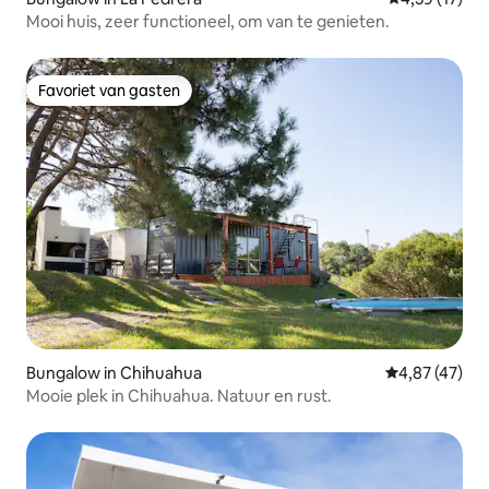
Mooi huis, zeer functioneel, om van te genieten.
Favoriet van gasten
Favoriet van gasten
Bungalow in Chihuahua
Gemiddelde be
4,87 (47)
Mooie plek in Chihuahua. Natuur en rust.