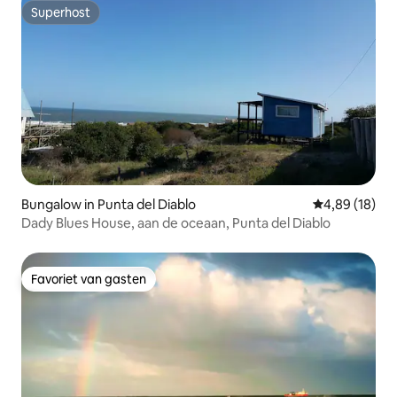
Superhost
Superhost
Bungalow in Punta del Diablo
Gemiddelde be
4,89 (18)
Dady Blues House, aan de oceaan, Punta del Diablo
Favoriet van gasten
Favoriet van gasten