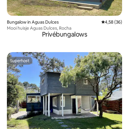
Bungalow in Aguas Dulces
Gemiddelde be
4,58 (36)
Mooi huisje Aguas Dulces, Rocha
Privébungalows
Superhost
Superhost