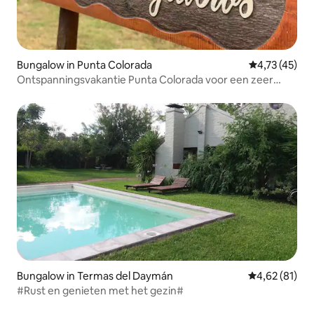
Bungalow in Punta Colorada
Gemiddelde be
4,73 (45)
Ontspanningsvakantie Punta Colorada voor een zeer
goede prijs
Bungalow in Termas del Daymán
Gemiddelde be
4,62 (81)
#Rust en genieten met het gezin#