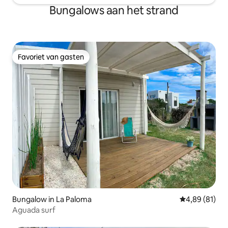
Bungalows aan het strand
Favoriet van gasten
Favoriet van gasten
Bungalow in La Paloma
Gemiddelde be
4,89 (81)
Aguada surf