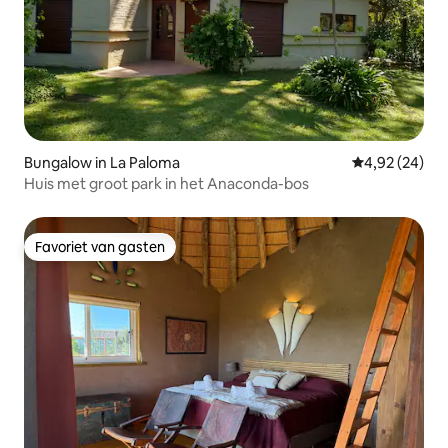
Bungalow in La Paloma
Gemiddelde be
4,92 (24)
Huis met groot park in het Anaconda-bos
Favoriet van gasten
Favoriet van gasten