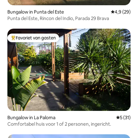
Bungalow in Punta del Este
Gemiddelde b
4,9 (29)
Punta del Este, Rincon del Indio, Parada 29 Brava
Favoriet van gasten
Topfavoriet van gasten
Bungalow in La Paloma
Gemiddelde
5 (31)
Comfortabel huis voor 1 of 2 personen, ingericht.