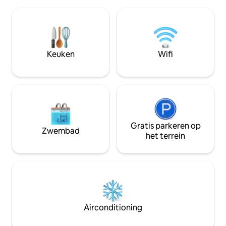
voor je veiligheid met melders en
omheind, ideaal oo
beveiligingscamera's. Gunstig gelegen
met kleinere kind
op een steenworp afstand van het
centrum, in de buurt van het bootstrand
en het busstation, maar toch
weggestopt van lawaai en verkeer voor
Keuken
Wifi
een rustig verblijf. Perfect voor
ontspanning en verkenning!
Gratis parkeren op
Zwembad
het terrein
Airconditioning