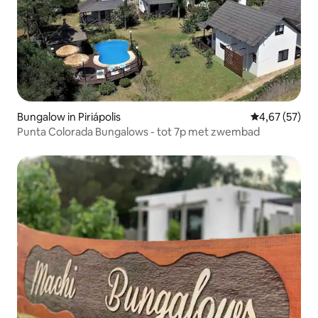
Bungalow in Piriápolis
Gemiddelde be
4,67 (57)
Punta Colorada Bungalows - tot 7p met zwembad