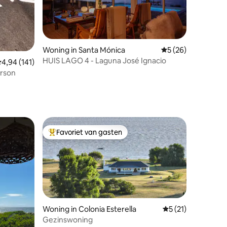
ecensies
Woning in Santa Mónica
Gemiddelde beoorde
5 (26)
HUIS LAGO 4 - Laguna José Ignacio
emiddelde beoordeling van 4,94 uit 5, 141 recensies
4,94 (141)
erson
Favoriet van gasten
Topfavoriet van gasten
Woning in Colonia Esterella
Gemiddelde beoorde
5 (21)
Gezinswoning