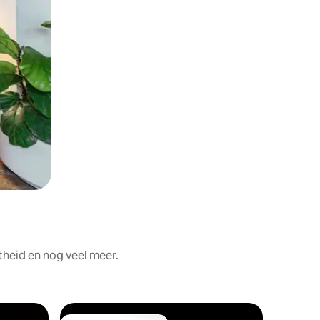
theid en nog veel meer.
Woning i