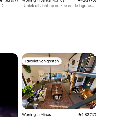
Woning in Santa Mónica
Gemiddelde beoordelin
4,92 (76)
Gemiddelde beoordeling van 4,93 uit 5, 57 recensies
4,93 (57)
ecensies
· Uniek uitzicht op de zee en de lagune
 2
van Jose Ignacio
Favoriet van gasten
Favoriet van gasten
Woning in Minas
Gemiddelde beoordelin
4,82 (17)