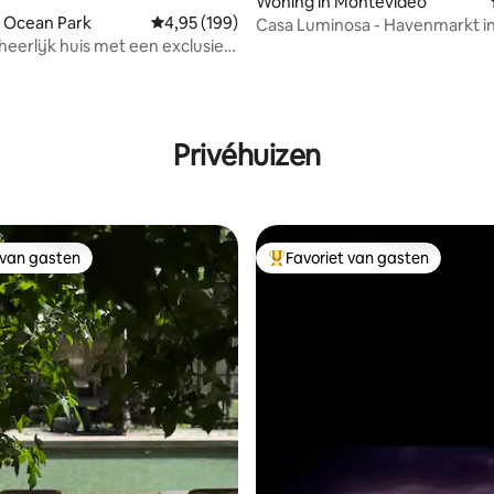
Woning in Montevideo
 Ocean Park
Gemiddelde beoordeling van 4,95 uit 5, 199 r
4,95 (199)
Casa Luminosa - Havenmarkt in
minuten
eerlijk huis met een exclusief
van 4,99 uit 5, 105 recensies
Privéhuizen
 van gasten
Favoriet van gasten
 van gasten
Topfavoriet van gasten