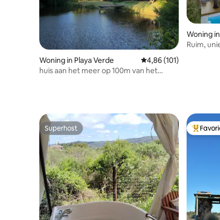
Woning in
Ruim, uni
het stran
Woning in Playa Verde
Gemiddelde beoordeling
4,86 (101)
huis aan het meer op 100m van het
strand met verwarmd zwembad
Superhost
Favor
Superhost
Topfavor