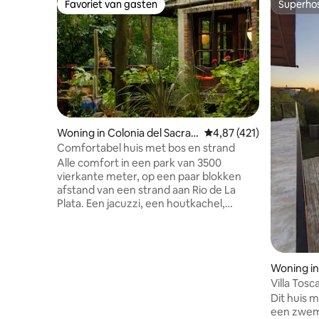
Favoriet van gasten
Superho
Favoriet van gasten
Superho
Woning in Colonia del Sacra
Gemiddelde beoordeling
4,87 (421)
mento
Comfortabel huis met bos en strand
Alle comfort in een park van 3500
vierkante meter, op een paar blokken
afstand van een strand aan Rio de La
Plata. Een jacuzzi, een houtkachel,
airconditioning, een oven, een
vuurplaats, een vuurplaats, een mini-
zwembad, een internet, een smarttv en
meer. Een heerlijke ervaring van
Woning in 
ontspanning, rust en natuur.
Villa Tosc
BELANGRIJK: maximaal vier personen,
uitzicht
Dit huis 
van maart tot december slechts 17 jaar,
een zwem
januari en februari gratis leeftijd. Let op: