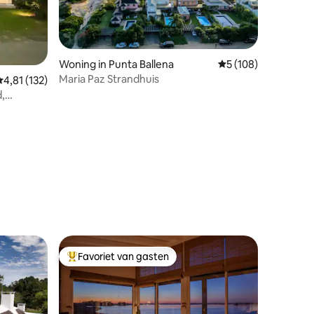
Woning in Punta Ballena
Gemiddelde beoordel
5 (108)
Maria Paz Strandhuis
emiddelde beoordeling van 4,81 uit 5, 132 recensies
4,81 (132)
d,
ecensies
Favoriet van gasten
Topfavoriet van gasten