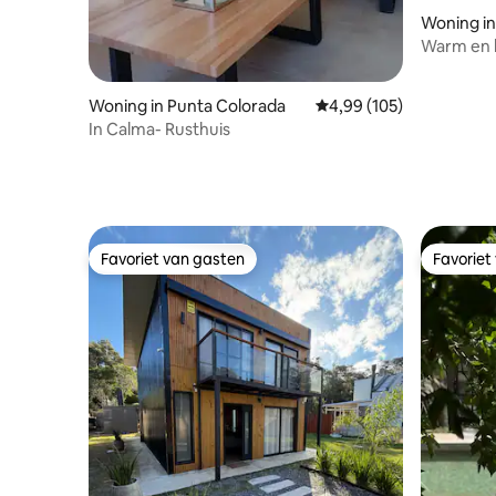
Woning in
Warm en h
park
Woning in Punta Colorada
Gemiddelde beoordeling 
4,99 (105)
In Calma- Rusthuis
Favoriet van gasten
Favoriet
Favoriet van gasten
Favoriet