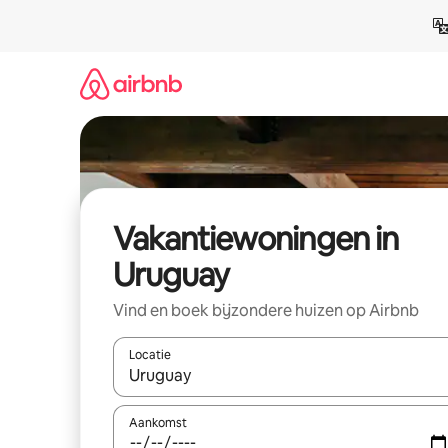
Ga
direct
naar
inhoud
Vakantiewoningen in
Uruguay
Vind en boek bijzondere huizen op Airbnb
Locatie
Wanneer er suggesties beschikbaar zijn, maak je 
Aankomst