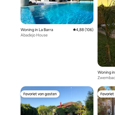
Woning in La Barra
Gemiddelde beoordeling 
4,88 (106)
Abadejo House
Woning in
Zwembad, 
op enkele
Favoriet van gasten
Favoriet
Favoriet van gasten
Favoriet