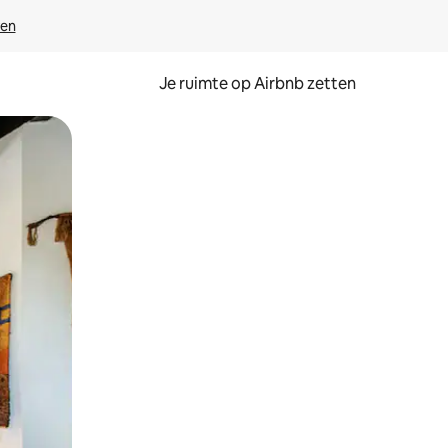
ven
Je ruimte op Airbnb zetten
ken of swipen.