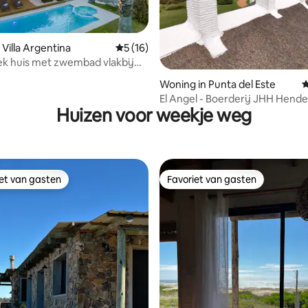
 Villa Argentina
Gemiddelde beoordeling van 5 uit 5, 16 r
5 (16)
ek huis met zwembad vlakbij
d
 van 4,86 uit 5, 101 recensies
Woning in Punta del Este
G
El Angel - Boerderij JHH Hend
Huizen voor weekje weg
iet van gasten
Favoriet van gasten
iet van gasten
Favoriet van gasten