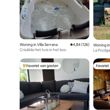
Woning in Villa Serrana
Gemiddelde beoordeling 
4,84 (126)
Woning in
Crisálida Het huis in het bos.
La Pocilga
Favoriet van gasten
Favoriet
Topfavoriet van gasten
Favoriet