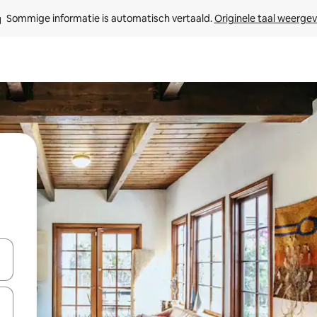
Sommige informatie is automatisch vertaald. 
Originele taal weerge
een keuze met je de pijltjestoetsen omhoog en omlaag, óf door te tik