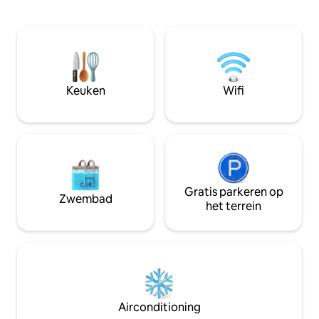
dag beschikbaar. 
Airconditioning, koud, warm.
van Punta Carreta
Verwarmingspanelen Kwaliteitslinnen
restaurants en w
24-uursreceptie Snelle wifi 55"-smart-tv
heeft een comfor
met HD NETFLIX Punta Cable Coachera
optie voor een kin
Je bent helemaal klaar om aan te komen
uitgeruste keuke
een prachtig balk
Keuken
Wifi
stoelen om van he
genieten.
Gratis parkeren op
Zwembad
het terrein
Airconditioning