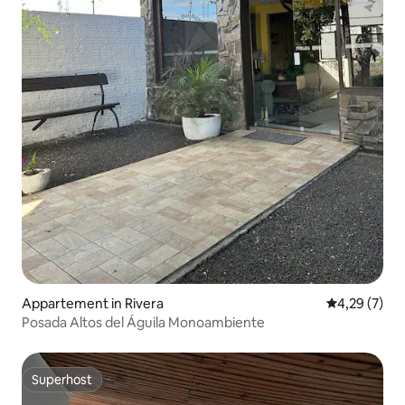
Appartement in Rivera
Gemiddelde b
4,29 (7)
Posada Altos del Águila Monoambiente
Superhost
Superhost