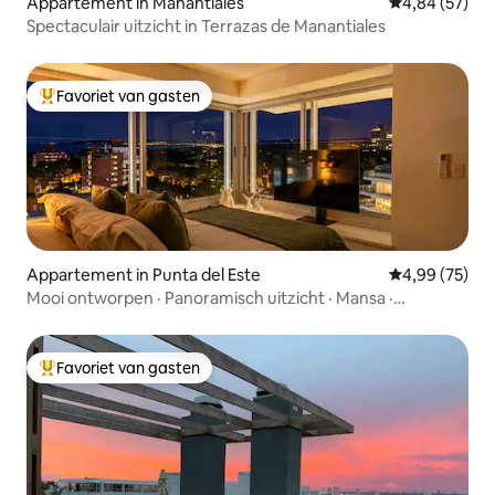
Appartement in Manantiales
Gemiddelde be
4,84 (57)
Spectaculair uitzicht in Terrazas de Manantiales
Favoriet van gasten
Topfavoriet van gasten
Appartement in Punta del Este
Gemiddelde be
4,99 (75)
Mooi ontworpen · Panoramisch uitzicht · Mansa ·
Zwembaden
Favoriet van gasten
Topfavoriet van gasten