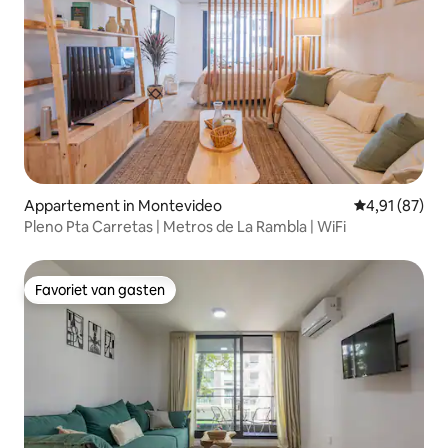
Appartement in Montevideo
Gemiddelde be
4,91 (87)
Pleno Pta Carretas | Metros de La Rambla | WiFi
Favoriet van gasten
Favoriet van gasten