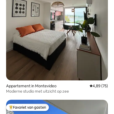
Appartement in Montevideo
Gemiddelde be
4,89 (75)
Moderne studio met uitzicht op zee
Favoriet van gasten
Topfavoriet van gasten