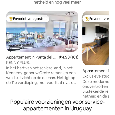
netheid en nog veel meer.
Favoriet van gasten
Favoriet van g
Topfavoriet van gasten
Topfavoriet van 
Appartement in Punta del Es
Gemiddelde beoordeling van 4,93
4,93 (161)
te
KENNY PLUS
Airconditioning/verwarming • Ideale
In het hart van het schiereiland, in het
Appartement in M
locatie bekijken - Kingsize bed
Kennedy-gebouw Grote ramen en een
o
Exclusieve studio. 
weids uitzicht op de oceaan. Het ligt op
plaatse.
Deze moderne stu
de 11e verdieping, met veel lichtinval en
onovertroffen loca
heel comfortabel. Uitstekende locatie,
uitstekende recens
op loopafstand van La Rambla, de haven,
netheid en de aan
het strand Los Ingleses en het strand El
Populaire voorzieningen voor service-
verhuurder. Het he
Emir, evenals de beste winkels,
ingang met snelle 
restaurants en cafés. Zeer comfortabel
appartementen in Uruguay
een receptie met 
en uitgerust voor het hele jaar