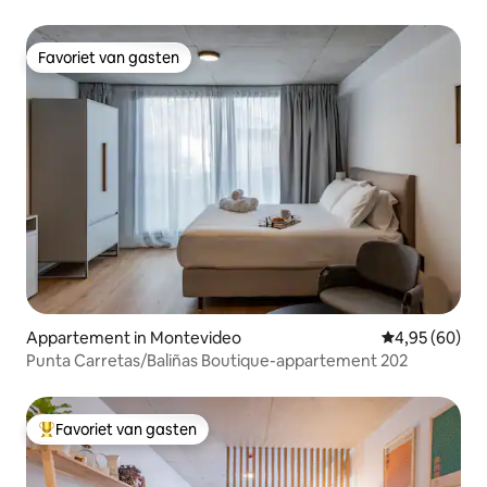
van de luchthaven
Favoriet van gasten
Favoriet van gasten
Appartement in Montevideo
Gemiddelde be
4,95 (60)
Punta Carretas/Baliñas Boutique-appartement 202
Favoriet van gasten
Topfavoriet van gasten