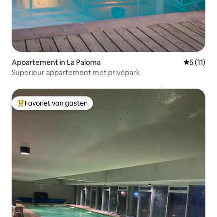
Appartement in La Paloma
Gemiddeld
5 (11)
Superieur appartement met privépark
Favoriet van gasten
Topfavoriet van gasten