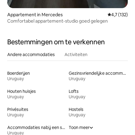
Appartement in Mercedes
Gemiddelde be
4,7 (132)
Comfortabel appartement-studio goed gelegen
Bestemmingen om te verkennen
Andere accommodaties
Activiteiten
Boerderijen
Gezinsvriendelijke accommodaties
Uruguay
Uruguay
Houten huisjes
Lofts
Uruguay
Uruguay
Privésuites
Hostels
Uruguay
Uruguay
Accommodaties nabij een strand
Toon meer
Uruguay