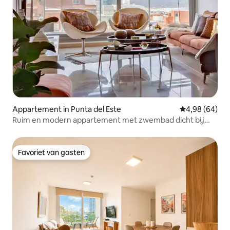
Appartement in Punta del Este
Gemiddelde be
4,98 (64)
Ruim en modern appartement met zwembad dicht bij
alles
Favoriet van gasten
Favoriet van gasten