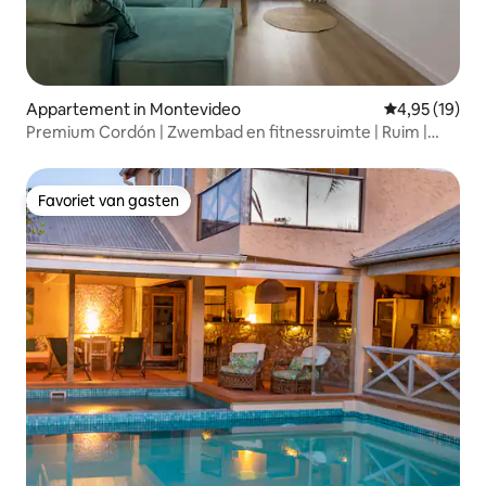
Appartement in Montevideo
Gemiddelde be
4,95 (19)
Premium Cordón | Zwembad en fitnessruimte | Ruim |
Balkon
Favoriet van gasten
Favoriet van gasten