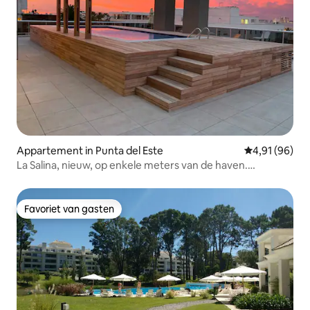
Appartement in Punta del Este
Gemiddelde be
4,91 (96)
La Salina, nieuw, op enkele meters van de haven.
Uitstekend.
Favoriet van gasten
Favoriet van gasten