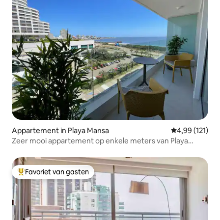
Appartement in Playa Mansa
Gemiddelde beo
4,99 (121)
Zeer mooi appartement op enkele meters van Playa
Mansa
Favoriet van gasten
Topfavoriet van gasten