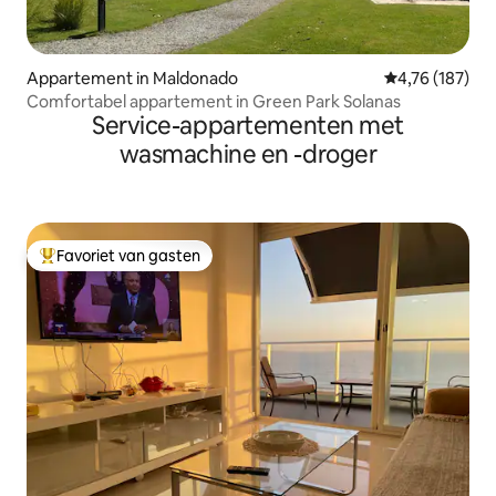
Appartement in Maldonado
Gemiddelde beo
4,76 (187)
Comfortabel appartement in Green Park Solanas
Service-appartementen met
wasmachine en -droger
Favoriet van gasten
Topfavoriet van gasten