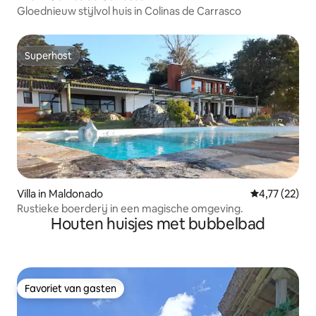
Gloednieuw stijlvol huis in Colinas de Carrasco
Superhost
Superhost
Villa in Maldonado
Gemiddelde be
4,77 (22)
Rustieke boerderij in een magische omgeving.
Houten huisjes met bubbelbad
Favoriet van gasten
Favoriet van gasten