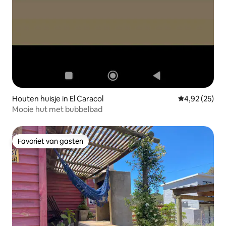
Houten huisje in El Caracol
Gemiddelde be
4,92 (25)
Mooie hut met bubbelbad
Favoriet van gasten
Favoriet van gasten