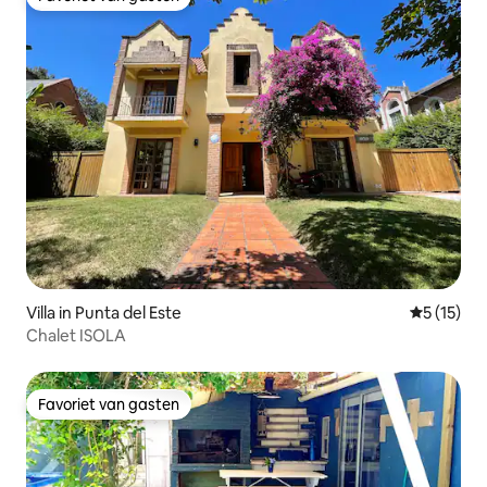
Favoriet van gasten
Villa in Punta del Este
Gemiddelde
5 (15)
Chalet ISOLA
Favoriet van gasten
Favoriet van gasten