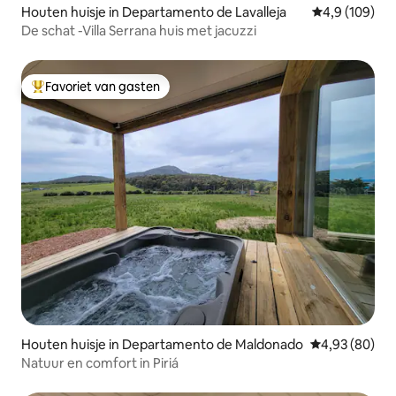
Houten huisje in Departamento de Lavalleja
Gemiddelde be
4,9 (109)
De schat -Villa Serrana huis met jacuzzi
Favoriet van gasten
Topfavoriet van gasten
Houten huisje in Departamento de Maldonado
Gemiddelde be
4,93 (80)
Natuur en comfort in Piriá