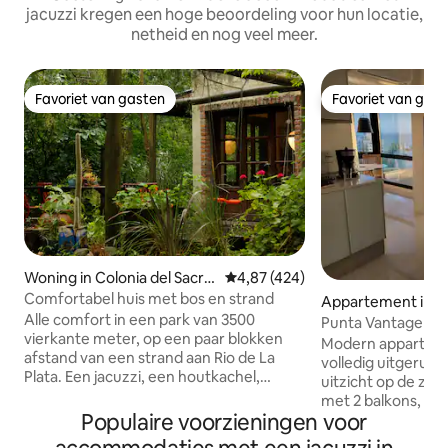
jacuzzi kregen een hoge beoordeling voor hun locatie,
netheid en nog veel meer.
Favoriet van gasten
Favoriet van gas
Favoriet van gasten
Favoriet van gas
Woning in Colonia del Sacra
Gemiddelde beoordeling van 4,87
4,87 (424)
mento
Comfortabel huis met bos en strand
Appartement in Pu
Alle comfort in een park van 3500
ste
Punta Vantage Po
vierkante meter, op een paar blokken
strand
Modern apparteme
afstand van een strand aan Rio de La
volledig uitgerust
Plata. Een jacuzzi, een houtkachel,
uitzicht op de zee
airconditioning, een oven, een
met 2 balkons, ge
vuurplaats, een vuurplaats, een mini-
Populaire voorzieningen voor
blokken van het 
zwembad, een internet, een smarttv en
brava-stranden. In