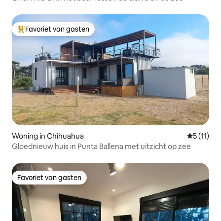
Favoriet van gasten
Topfavoriet van gasten
Woning in Chihuahua
Gemiddeld
5 (11)
Gloednieuw huis in Punta Ballena met uitzicht op zee
Favoriet van gasten
Favoriet van gasten