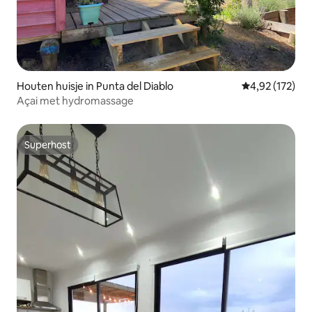
Houten huisje in Punta del Diablo
Gemiddelde beo
4,92 (172)
Açai met hydromassage
Superhost
Superhost