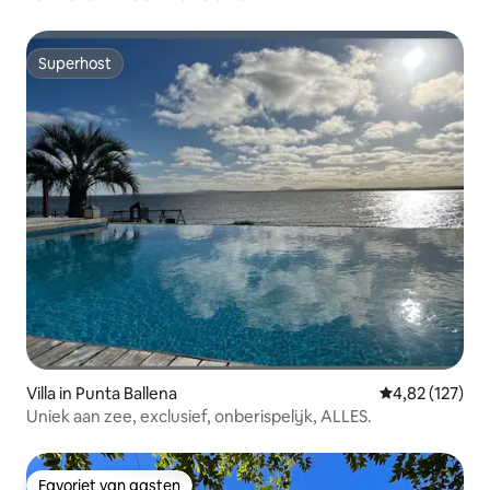
Superhost
Superhost
Villa in Punta Ballena
Gemiddelde beo
4,82 (127)
Uniek aan zee, exclusief, onberispelijk, ALLES.
Favoriet van gasten