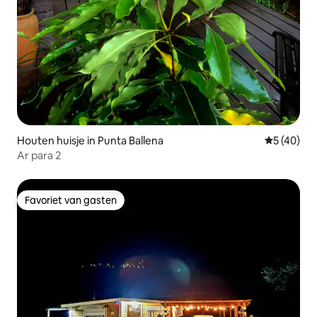
Houten huisje in Punta Ballena
Gemiddelde
5 (40)
Ar para 2
Favoriet van gasten
Favoriet van gasten