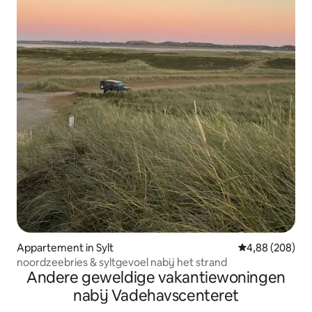
Appartement in Sylt
Gemiddelde beo
4,88 (208)
noordzeebries & syltgevoel nabij het strand
Andere geweldige vakantiewoningen
nabij Vadehavscenteret