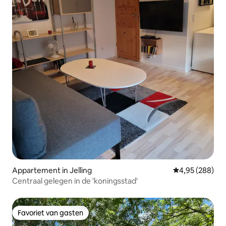
Appartement in Jelling
Gemiddelde beo
4,95 (288)
Centraal gelegen in de 'koningsstad'
Favoriet van gasten
Favoriet van gasten