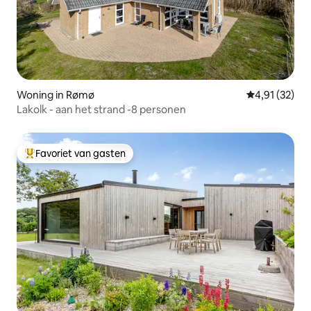
Woning in Rømø
Gemiddelde be
4,91 (32)
Lakolk - aan het strand -8 personen
Favoriet van gasten
Topfavoriet van gasten