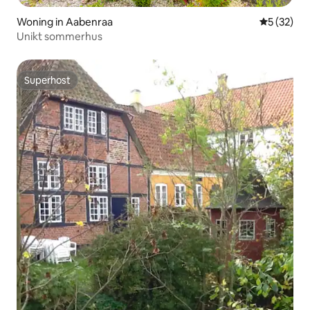
Woning in Aabenraa
Gemiddelde
5 (32)
Unikt sommerhus
Superhost
Superhost