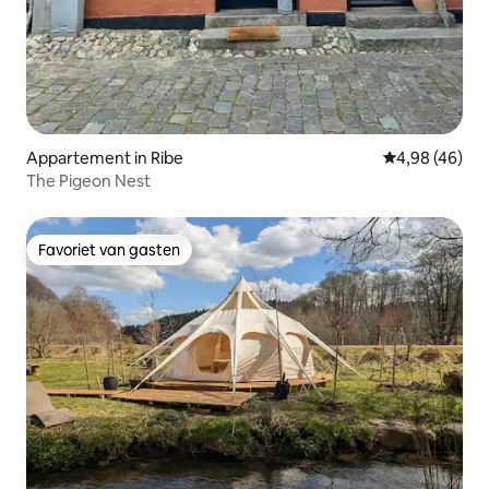
Appartement in Ribe
Gemiddelde be
4,98 (46)
The Pigeon Nest
Favoriet van gasten
Favoriet van gasten