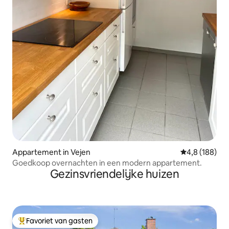
Appartement in Vejen
Gemiddelde be
4,8 (188)
Goedkoop overnachten in een modern appartement.
Gezinsvriendelijke huizen
Favoriet van gasten
Topfavoriet van gasten