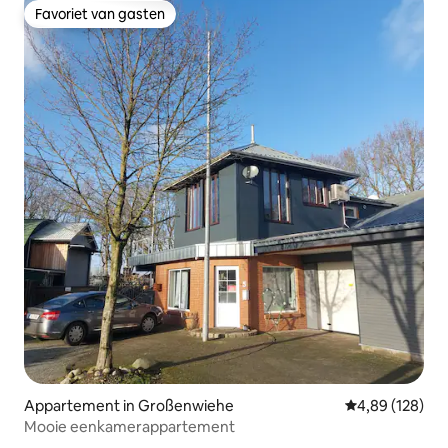
Favoriet van gasten
Favoriet van gasten
Appartement in Großenwiehe
Gemiddelde beo
4,89 (128)
Mooie eenkamerappartement