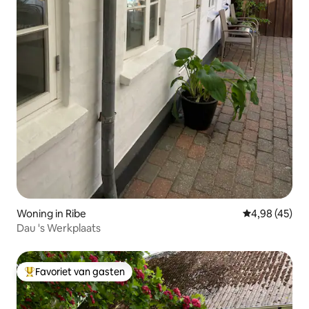
Woning in Ribe
Gemiddelde be
4,98 (45)
Dau 's Werkplaats
Favoriet van gasten
Topfavoriet van gasten