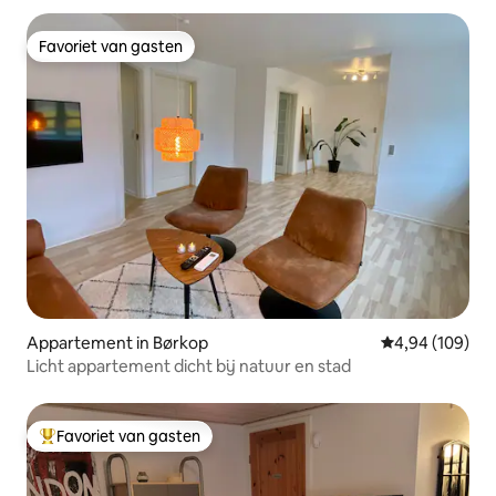
Favoriet van gasten
Favoriet van gasten
Appartement in Børkop
Gemiddelde beo
4,94 (109)
Licht appartement dicht bij natuur en stad
Favoriet van gasten
Topfavoriet van gasten