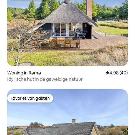
Woning in Rømø
Gemiddelde be
4,98 (40)
Idyllische hut in de geweldige natuur
Favoriet van gasten
Favoriet van gasten