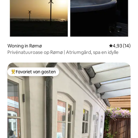
Woning in Rømø
Gemiddelde be
4,93 (14)
Privénatuuroase op Rømø | Atriumgård, spa en idylle
Favoriet van gasten
Topfavoriet van gasten