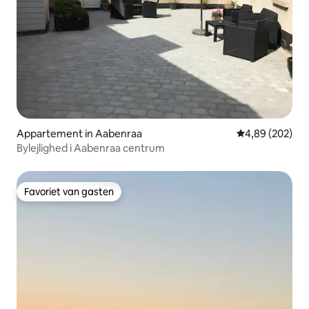
Appartement in Aabenraa
Gemiddelde beo
4,89 (202)
Bylejlighed i Aabenraa centrum
Favoriet van gasten
Favoriet van gasten