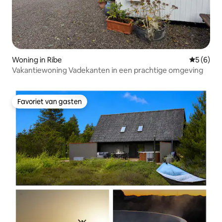
Woning in Ribe
Gemiddeld
5 (6)
Vakantiewoning Vadekanten in een prachtige omgeving
Favoriet van gasten
Favoriet van gasten