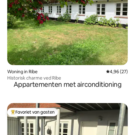
Woning in Ribe
Gemiddelde be
4,96 (27)
Historisk charme ved Ribe
Appartementen met airconditioning
Favoriet van gasten
Topfavoriet van gasten