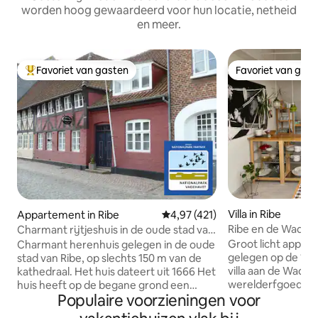
worden hoog gewaardeerd voor hun locatie, netheid
en meer.
Favoriet van gasten
Favoriet van gas
Topfavoriet van gasten
Favoriet van gas
Villa in Ribe
Appartement in Ribe
Gemiddelde beoordeling van 4,97
4,97 (421)
Ribe en de Wadd
Charmant rijtjeshuis in de oude stad van
Ribes
Groot licht appar
Charmant herenhuis gelegen in de oude
gelegen op de 1e 
stad van Ribe, op slechts 150 m van de
villa aan de Wadd
kathedraal. Het huis dateert uit 1666 Het
werelderfgoed, pr
huis heeft op de begane grond een
Populaire voorzieningen voor
gebied. Het huis 
kitchenette, badkamer en toilet, evenals
gemeenschappelijk
een eetkamer en een tv-kamer. De