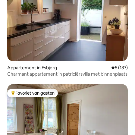
Appartement in Esbjerg
Gemiddelde 
5 (137)
Charmant appartement in patriciërsvilla met binnenplaats
Favoriet van gasten
Topfavoriet van gasten