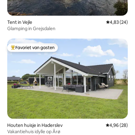
Tent in Vejle
Gemiddelde be
4,83 (24)
Glamping in Grejsdalen
Favoriet van gasten
Topfavoriet van gasten
Houten huisje in Haderslev
Gemiddelde be
4,96 (28)
Vakantiehuis idylle op Årø