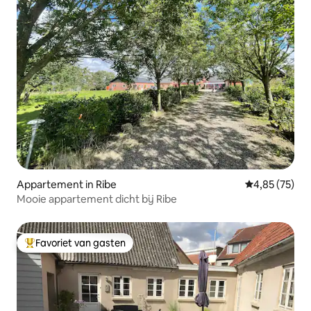
Appartement in Ribe
Gemiddelde be
4,85 (75)
Mooie appartement dicht bij Ribe
Favoriet van gasten
Topfavoriet van gasten