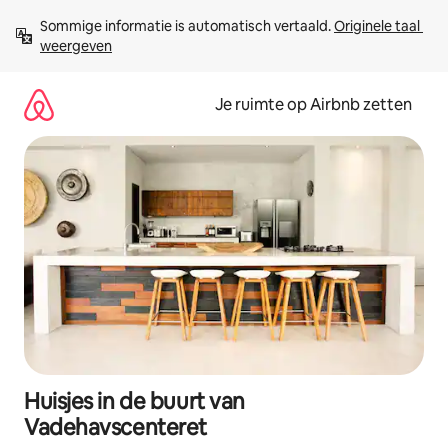
Ga
Sommige informatie is automatisch vertaald. 
Originele taal 
direct
weergeven
naar
inhoud
Je ruimte op Airbnb zetten
Huisjes in de buurt van
Vadehavscenteret