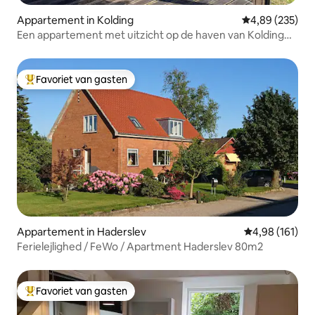
Appartement in Kolding
Gemiddelde beo
4,89 (235)
Een appartement met uitzicht op de haven van Kolding
fjord
Favoriet van gasten
Topfavoriet van gasten
Appartement in Haderslev
Gemiddelde beo
4,98 (161)
Ferielejlighed / FeWo / Apartment Haderslev 80m2
Favoriet van gasten
Topfavoriet van gasten