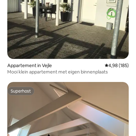
Appartement in Vejle
Gemiddelde beo
4,98 (185)
Mooi klein appartement met eigen binnenplaats
Superhost
Superhost