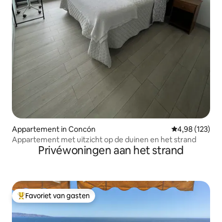
Appartement in Concón
Gemiddelde beo
4,98 (123)
Appartement met uitzicht op de duinen en het strand
Privéwoningen aan het strand
Favoriet van gasten
Topfavoriet van gasten