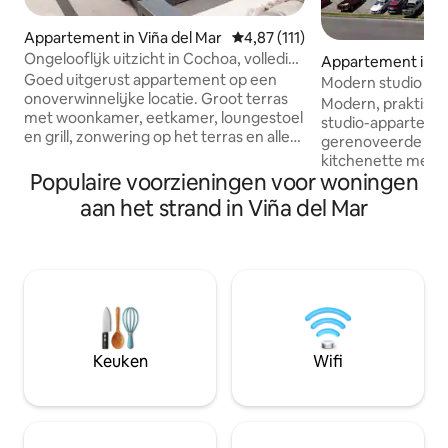
Appartement in Viña del Mar
Gemiddelde beoordeling van 4,87
4,87 (111)
Ongelooflijk uitzicht in Cochoa, volledig
Appartement in Vi
uitgerust
Goed uitgerust appartement op een
r
Modern studio ap
onoverwinnelijke locatie. Groot terras
oceaan
Modern, praktisch
met woonkamer, eetkamer, loungestoel
studio-appartemen
en grill, zonwering op het terras en alle
gerenoveerde omg
elektronische rolluiken. Het heeft
kitchenette met e
beddengoed, bad- en handdoeken, een
Populaire voorzieningen voor woningen
aanrechtkeuken en
wasmachine, een waslijn, een
oven. Daarnaast 
aan het strand in Viña del Mar
stofzuiger, een strijkijzer, een
badkamer met wa
broodrooster, een waterkoker, een
elektrische thermoskan. U
Nespresso-apparaat, 3 smart-tv's,
locatie tegenover 
snackkommen en -borden en
Mar, op een steen
roostermessen. En nog veel meer
Avenida San Martín
dingen! Zwembad beschikbaar in de
toeristische en g
zomer voor gasten die zeven dagen of
de stad. Het heeft
langer verblijven. Parkeren op niveau -1
uitzicht op de oceaan. Ideaa
Keuken
Wifi
genieten en te on