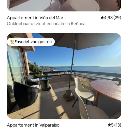
Appartement in Viña del Mar
Gemiddelde be
4,93 (29)
Onklopbaar uitzicht en locatie in Reñaca
Favoriet van gasten
Topfavoriet van gasten
Appartement in Valparaíso
Gemiddelde
5 (13)