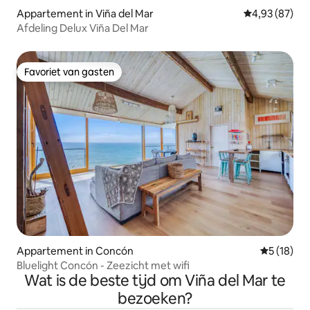
Appartement in Viña del Mar
Gemiddelde be
4,93 (87)
Afdeling Delux Viña Del Mar
Favoriet van gasten
Favoriet van gasten
Appartement in Concón
Gemiddelde
5 (18)
Bluelight Concón - Zeezicht met wifi
Wat is de beste tijd om Viña del Mar te
bezoeken?