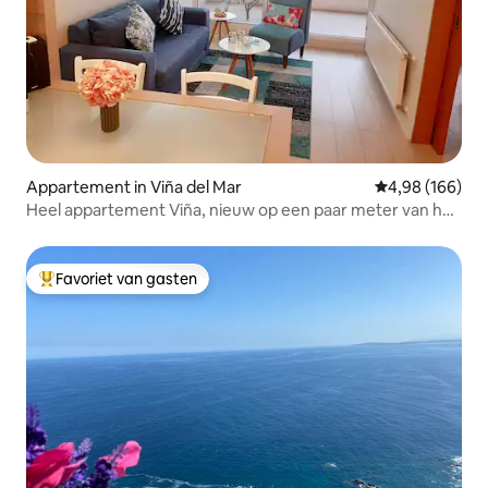
Appartement in Viña del Mar
Gemiddelde beo
4,98 (166)
Heel appartement Viña, nieuw op een paar meter van het
casino.
Favoriet van gasten
Topfavoriet van gasten