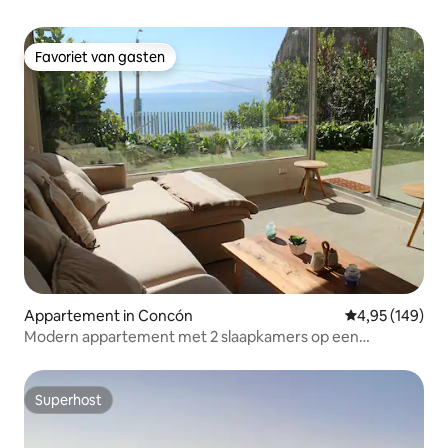
Favoriet van gasten
Favoriet van gasten
Appartement in Concón
Gemiddelde beo
4,95 (149)
Modern appartement met 2 slaapkamers op een
steenworp afstand van het strand
Superhost
Superhost