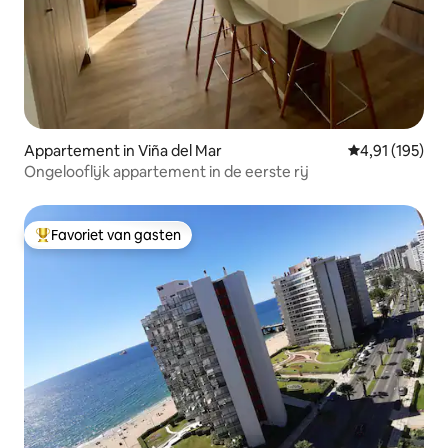
Appartement in Viña del Mar
Gemiddelde beo
4,91 (195)
Ongelooflijk appartement in de eerste rij
Favoriet van gasten
Topfavoriet van gasten