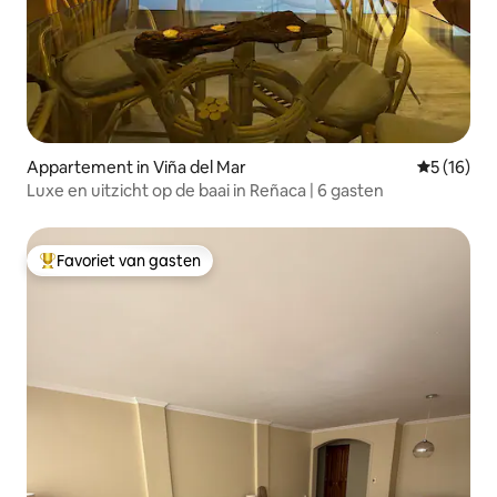
Appartement in Viña del Mar
Gemiddelde
5 (16)
Luxe en uitzicht op de baai in Reñaca | 6 gasten
Favoriet van gasten
Topfavoriet van gasten