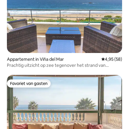
Appartement in Viña del Mar
Gemiddelde be
4,95 (58)
Prachtig uitzicht op zee tegenover het strand van
Reñaca. Zwembad
Favoriet van gasten
Favoriet van gasten