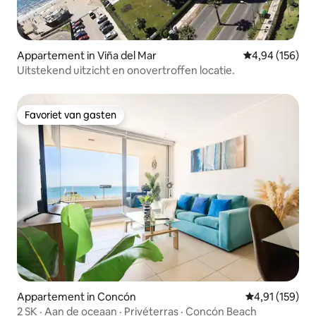
Appartement in Viña del Mar
Gemiddelde beo
4,94 (156)
Uitstekend uitzicht en onovertroffen locatie.
Favoriet van gasten
Favoriet van gasten
Appartement in Concón
Gemiddelde beo
4,91 (159)
2 SK · Aan de oceaan · Privéterras · Concón Beach