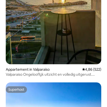
Appartement in Valparaíso
Gemiddelde beo
4,86 (522)
Valparaiso Ongelooflijk uitzicht en volledig uitgerust.
Baron
Superhost
Superhost