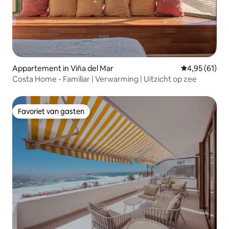
Appartement in Viña del Mar
Gemiddelde be
4,95 (61)
Costa Home - Familiar | Verwarming | Uitzicht op zee
Favoriet van gasten
Favoriet van gasten