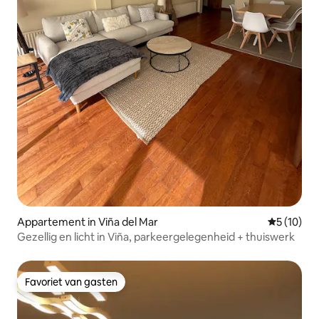
Appartement in Viña del Mar
Gemiddelde
5 (10)
Gezellig en licht in Viña, parkeergelegenheid + thuiswerk
Favoriet van gasten
Favoriet van gasten