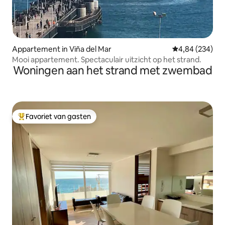
Appartement in Viña del Mar
Gemiddelde beo
4,84 (234)
Mooi appartement. Spectaculair uitzicht op het strand.
Woningen aan het strand met zwembad
Favoriet van gasten
Topfavoriet van gasten