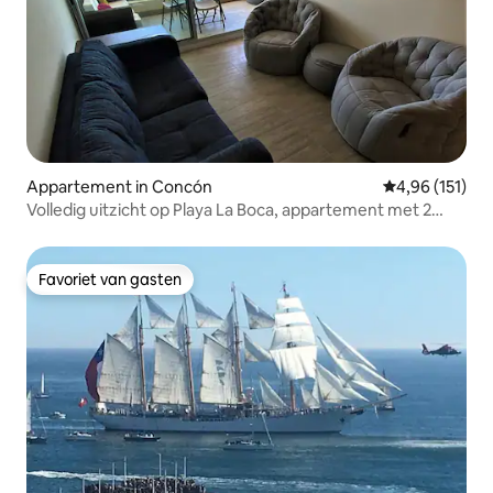
Appartement in Concón
Gemiddelde beo
4,96 (151)
Volledig uitzicht op Playa La Boca, appartement met 2
slaapkamers
Favoriet van gasten
Favoriet van gasten