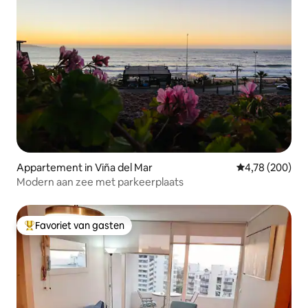
Appartement in Viña del Mar
Gemiddelde beo
4,78 (200)
Modern aan zee met parkeerplaats
Favoriet van gasten
Topfavoriet van gasten