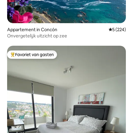
Appartement in Concón
Gemiddelde 
5 (224)
Onvergetelijk uitzicht op zee
Favoriet van gasten
Topfavoriet van gasten