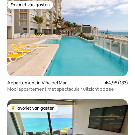
Favoriet van gasten
Favoriet van gasten
Appartement in Viña del Mar
Gemiddelde beo
4,95 (133)
Mooi appartement met spectaculair uitzicht op zee
Favoriet van gasten
Topfavoriet van gasten