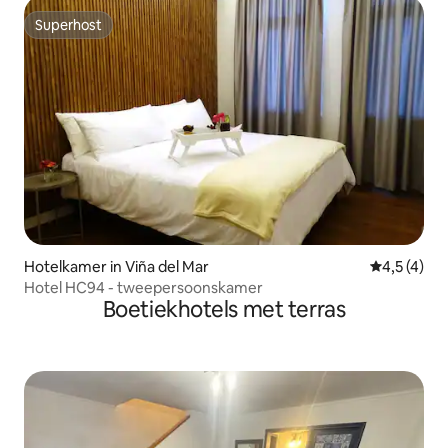
Superhost
Superhost
Hotelkamer in Viña del Mar
Gemiddelde 
4,5 (4)
Hotel HC94 - tweepersoonskamer
Boetiekhotels met terras