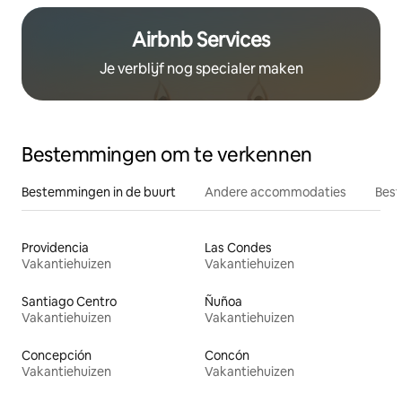
Airbnb Services
Je verblijf nog specialer maken
Bestemmingen om te verkennen
Bestemmingen in de buurt
Andere accommodaties
Best
Providencia
Las Condes
Vakantiehuizen
Vakantiehuizen
Santiago Centro
Ñuñoa
Vakantiehuizen
Vakantiehuizen
Concepción
Concón
Vakantiehuizen
Vakantiehuizen