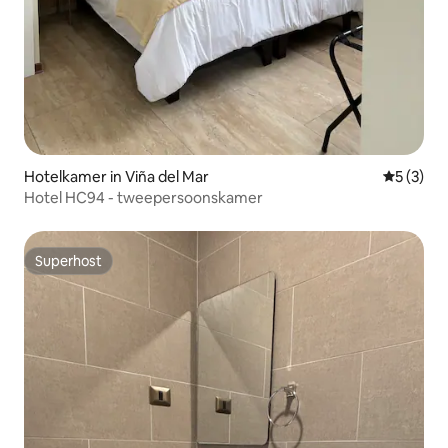
Hotelkamer in Viña del Mar
Gemiddeld
5 (3)
Hotel HC94 - tweepersoonskamer
Superhost
Superhost