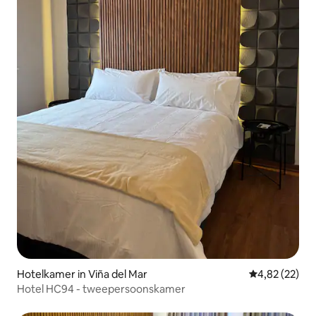
Hotelkamer in Viña del Mar
Gemiddelde be
4,82 (22)
Hotel HC94 - tweepersoonskamer