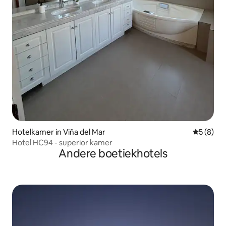
Hotelkamer in Viña del Mar
Gemiddeld
5 (8)
Hotel HC94 - superior kamer
Andere boetiekhotels