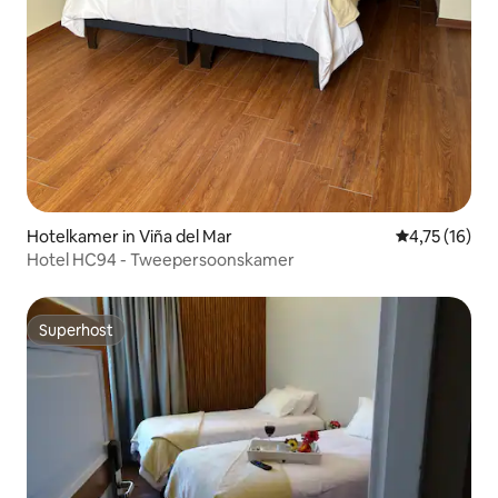
Hotelkamer in Viña del Mar
Gemiddelde be
4,75 (16)
Hotel HC94 - Tweepersoonskamer
Superhost
Superhost