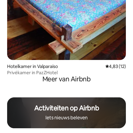
Hotelkamer in Valparaíso
Gemiddelde be
4,83 (12)
Privékamer in PazZHotel
Meer van Airbnb
Activiteiten op Airbnb
Iets nieuws beleven