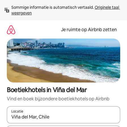
Ga
Sommige informatie is automatisch vertaald. 
Originele taal 
direct
weergeven
naar
inhoud
Je ruimte op Airbnb zetten
Boetiekhotels in Viña del Mar
Vind en boek bijzondere boetiekhotels op Airbnb
Locatie
Wanneer er suggesties beschikbaar zijn, maak je een keuze met