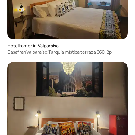
Hotelkamer in Valparaíso
CasafranValparaíso:Turquía mística terraza 360, 2p