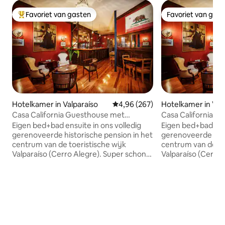
Favoriet van gasten
Favoriet van gas
Topfavoriet van gasten
Favoriet van gas
Hotelkamer in Valparaíso
Gemiddelde beoordeling van 4,96
4,96 (267)
Hotelkamer in Val
Casa California Guesthouse met
Casa California 
privébadkamer (#6)
privébadkamer (#
Eigen bed+bad ensuite in ons volledig
Eigen bed+bad ensu
gerenoveerde historische pension in het
gerenoveerde hist
centrum van de toeristische wijk
centrum van de to
Valparaíso (Cerro Alegre). Super schone
Valparaíso (Cerro
kamers, een Victoriaans geïnspireerde
kamers, een Victo
lobby, schattige tuinpatio, dakterras,
lobby, schattige tu
perfecte locatie. Pittoreske stedelijke
perfecte locatie. 
landschappen, coole straatkunst,
landschappen, coo
geweldig nachtleven, eten en drinken
geweldig nachtlev
van wereldklasse op slechts een
van wereldklasse 
steenworp afstand. Wij zijn een
steenworp afstand