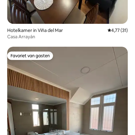
Hotelkamer in Viña del Mar
Gemiddelde be
4,77 (31)
Casa Arrayán
Favoriet van gasten
Favoriet van gasten