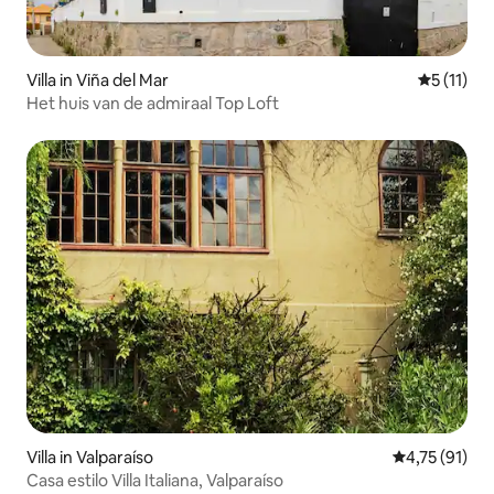
Villa in Viña del Mar
Gemiddeld
5 (11)
Het huis van de admiraal Top Loft
Villa in Valparaíso
Gemiddelde be
4,75 (91)
Casa estilo Villa Italiana, Valparaíso