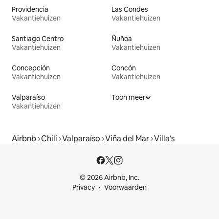
Providencia
Las Condes
Vakantiehuizen
Vakantiehuizen
Santiago Centro
Ñuñoa
Vakantiehuizen
Vakantiehuizen
Concepción
Concón
Vakantiehuizen
Vakantiehuizen
Valparaíso
Toon meer
Vakantiehuizen
Airbnb
Chili
Valparaíso
Viña del Mar
Villa's
© 2026 Airbnb, Inc.
Privacy
Voorwaarden