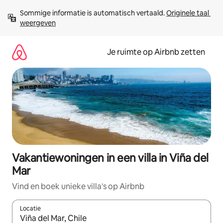
Ga
Sommige informatie is automatisch vertaald. 
Originele taal 
direct
weergeven
naar
inhoud
Je ruimte op Airbnb zetten
Vakantiewoningen in een villa in Viña del
Mar
Vind en boek unieke villa's op Airbnb
Locatie
Wanneer er suggesties beschikbaar zijn, maak je een keuze met