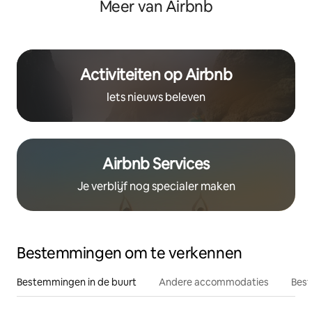
Meer van Airbnb
Activiteiten op Airbnb
Iets nieuws beleven
Airbnb Services
Je verblijf nog specialer maken
Bestemmingen om te verkennen
Bestemmingen in de buurt
Andere accommodaties
Best