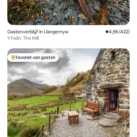
Gastenverblijf in Llangernyw
Gemiddelde beo
4,96 (422)
Y Felin: The Mill
Favoriet van gasten
Topfavoriet van gasten