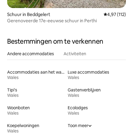
Schuur in Beddgelert
Gemiddelde beo
4,97 (112)
Gerenoveerde 17e-eeuwse schuur in Perthi
Bestemmingen om te verkennen
Andere accommodaties
Activiteiten
Accommodaties aan het water
Luxe accommodaties
Wales
Wales
Tipi's
Gastenverblijven
Wales
Wales
Woonboten
Ecolodges
Wales
Wales
Koepelwoningen
Toon meer
Wales