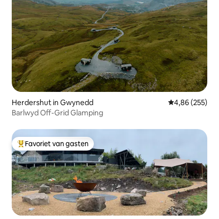
Herdershut in Gwynedd
Gemiddelde beo
4,86 (255)
Barlwyd Off-Grid Glamping
Favoriet van gasten
Topfavoriet van gasten