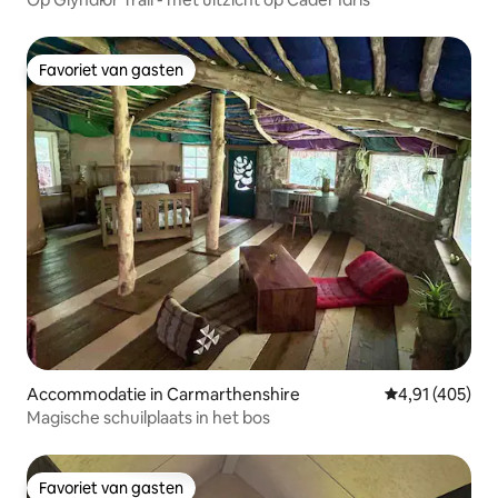
Favoriet van gasten
Favoriet van gasten
Accommodatie in Carmarthenshire
Gemiddelde beo
4,91 (405)
Magische schuilplaats in het bos
Favoriet van gasten
Favoriet van gasten