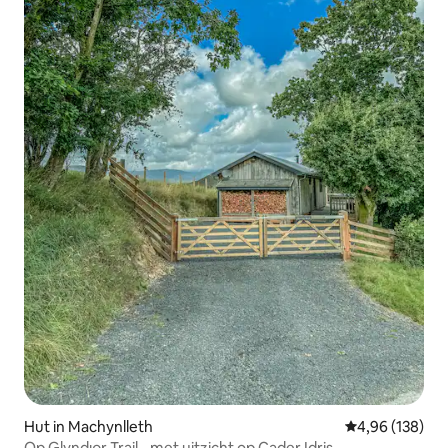
Hut in Machynlleth
Gemiddelde beo
4,96 (138)
Op Glyndюr Trail - met uitzicht op Cader Idris