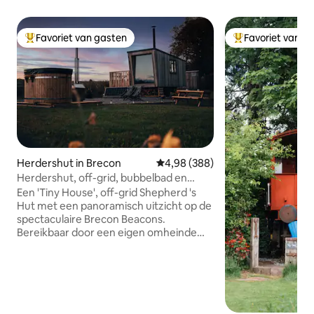
Favoriet van gasten
Favoriet van g
Topfavoriet van gasten
Topfavoriet van 
Herdershut in Brecon
Gemiddelde beoordeling van 4,98
4,98 (388)
Herdershut, off-grid, bubbelbad en
uitzicht op Beacons
Een 'Tiny House', off-grid Shepherd 's
Hut met een panoramisch uitzicht op de
spectaculaire Brecon Beacons.
Bereikbaar door een eigen omheinde
laan en gelegen in een privépaddock, is
'Oliveduck Hut' het perfecte
toevluchtsoord voor koppels, of singles
die de voorkeur geven aan hun eigen
gezelschap. Een ideaal ‘basiskamp’
terwijl je het National Park en de