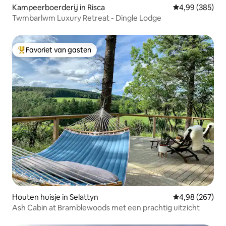
Kampeerboerderij in Risca
Gemiddelde beo
4,99 (385)
Twmbarlwm Luxury Retreat - Dingle Lodge
Favoriet van gasten
Topfavoriet van gasten
Houten huisje in Selattyn
Gemiddelde beo
4,98 (267)
Ash Cabin at Bramblewoods met een prachtig uitzicht