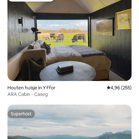
Houten huisje in Y Ffor
Gemiddelde beo
4,96 (255)
ARA Cabin - Caseg
Superhost
Superhost