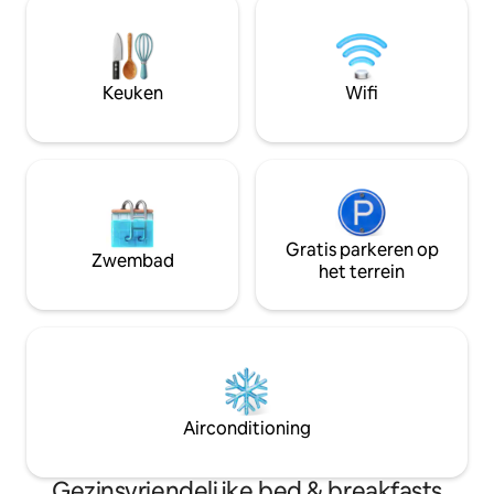
de drukte van de stad. Dim verlichting
en rust. Bij Villa R
om de sfeer en ramen te bepalen die
behandelen we onz
een koele bries binnenlaten vanuit de
en zorgen we voor
prachtige Ngong-heuvels. Kast met
bieden ook op ma
Keuken
Wifi
voldoende opbergruimte voor uw
of safari's aan.
spullen ideaal voor langdurig verblijf.
Gratis parkeren op
Zwembad
het terrein
Airconditioning
Gezinsvriendelijke bed & breakfasts