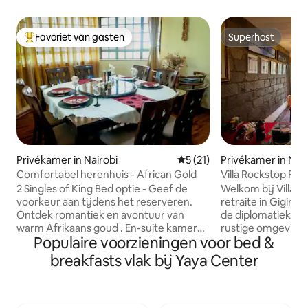
Favoriet van gasten
Superhost
Topfavoriet van gasten
Superhost
Privékamer in Nairobi
Gemiddelde beoordeling van 
5 (21)
Privékamer in Nair
Comfortabel herenhuis - African Gold
Villa Rockstop Fal
Breakfast.
2 Singles of King Bed optie - Geef de
Welkom bij Villa R
voorkeur aan tijdens het reserveren.
retraite in Gigiri, N
Ontdek romantiek en avontuur van
de diplomatieke e
warm Afrikaans goud . En-suite kamer
rustige omgeving 
Populaire voorzieningen voor bed &
met een douche is onderdeel van een
minuten lopen va
modern huis. Favoriet voor koppels die
ambassades, wink
breakfasts vlak bij Yaya Center
op zoek zijn naar een romantisch uitje of
verschillende social
een leuk verblijf voor twee personen,
kijkt uit op een na
een huwelijksreisavond, een safari
het weelderige Ka
tussenstop of gewoon ontsnappen aan
perfecte mix van 