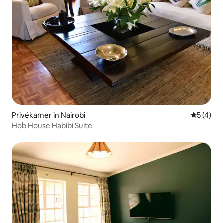
Privékamer in Nairobi
Gemiddeld
5 (4)
Hob House Habibi Suite