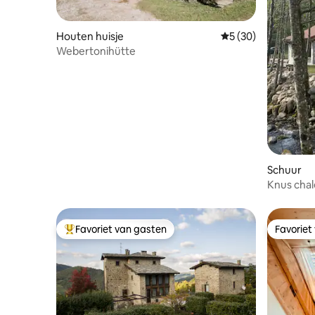
Houten huisje
Gemiddelde beoordel
5 (30)
Webertonihütte
Schuur
Knus chal
Favoriet van gasten
Favoriet
Topfavoriet van gasten
Favoriet