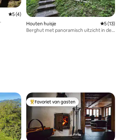
Gemiddelde beoordeling van 5 uit 5, 4 recensies
5 (4)
.
Houten huisje
Gemiddelde beoorde
5 (13)
Berghut met panoramisch uitzicht in de
buurt van Schwaz, Tirol
ecensies
Favoriet van gasten
Topfavoriet van gasten