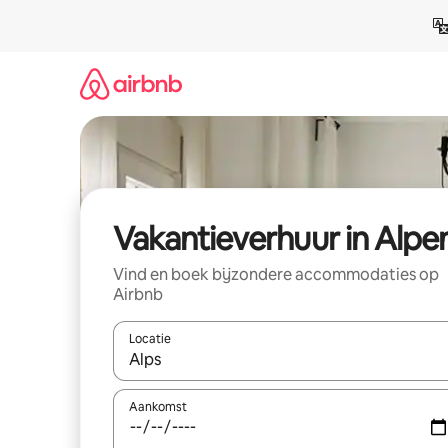
Ga
direct
naar
inhoud
Vakantieverhuur in Alpe
Vind en boek bijzondere accommodaties op
Airbnb
Locatie
Wanneer er suggesties beschikbaar zijn, maak je 
Aankomst