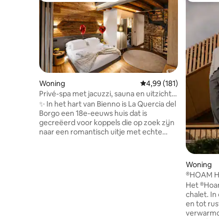
Woning
Gemiddelde beoordeling
4,99 (181)
Privé-spa met jacuzzi, sauna en uitzicht
op de Alpen Luxury Home
✨ In het hart van Bienno is La Quercia del
Borgo een 18e-eeuws huis dat is
gecreëerd voor koppels die op zoek zijn
naar een romantisch uitje met echte
privacy. Steen, hout en design gaan hand
in hand met een 24-uurs privéspa met
jacuzzi, Finse sauna en uitzicht op de
Woning
Alpen. 🛏️ Suite met kingsize bed en
®HOAM H
eigen badkamer 75 inch📺Smart-tv
Het ®Hoa
Memory-bed 🛋️ slaapbank
chalet. In
Ambachtelijke 🍷 keuken en wijnkelder
en tot ru
🌄 Dakterras Snelle 📶 wifi ❤️ Ideaal voor
verwarmd 
jubilea, huwelijksaanzoeken,