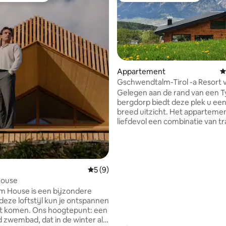
Appartement
G
Gschwendtalm-Tirol -a Resort v
 van 4,99 uit 5, 181 recensies
Take-Time
Gelegen aan de rand van een T
bergdorp biedt deze plek u een
breed uitzicht. Het appartemen
liefdevol een combinatie van tr
moderniteit, zal je laten kalmer
batterijen onmiddellijk oplade
nabijgelegen kabelbaan maakt
mogelijk om in de zomer en wi
allerlei bergsporten te beoefe
Gemiddelde beoordeling van 5 uit 5, 9 r
5 (9)
zullen zelfs degenen die zich 
ouse
'blijven en ontspannen' zich thu
m House is een bijzondere
WIFI, tv, BT-boxen, parkeerplaa
 deze loftstijl kun je ontspannen
gratis beschikbaar; voor de s
st komen. Ons hoogtepunt: een
we een kleine vergoeding. De k
zwembad, dat in de winter als