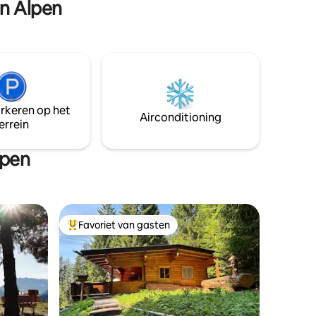
in Alpen
belang zoals Teatro Grande e Sociale,
Pinacoteca, Museo Santa Giulia, Duomo.
arkeren op het
Airconditioning
errein
lpen
Favoriet van gasten
Topfavoriet van gasten