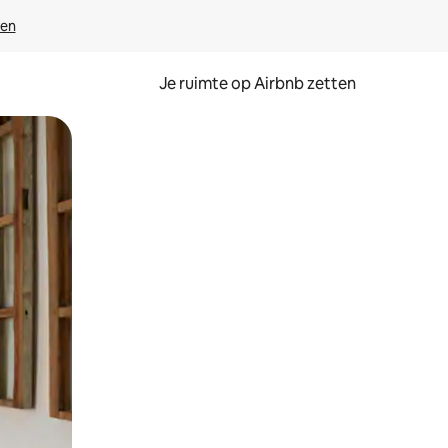
ven
Je ruimte op Airbnb zetten
ken of swipen.