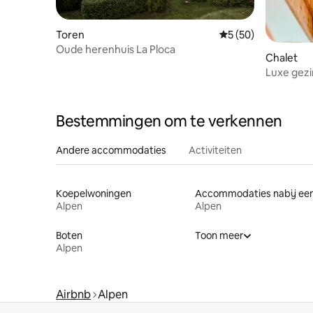
Toren
Gemiddelde beoordel
5 (50)
Oude herenhuis La Ploca
Chalet
Luxe gezi
Bestemmingen om te verkennen
Andere accommodaties
Activiteiten
Koepelwoningen
Alpen
Alpen
Boten
Toon meer
Alpen
Airbnb
Alpen