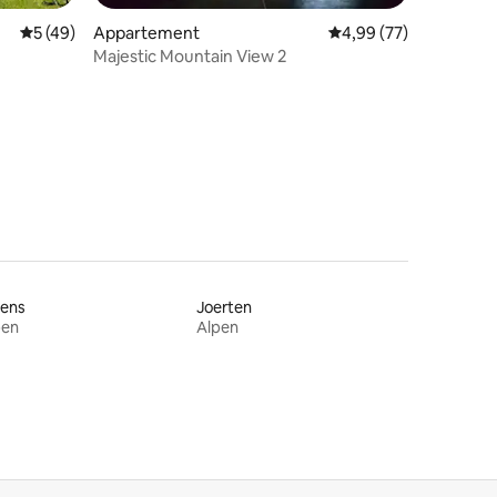
Gemiddelde beoordeling van 5 uit 5, 49 recensies
5 (49)
Appartement
Gemiddelde beoordelin
4,99 (77)
Majestic Mountain View 2
ecensies
rens
Joerten
pen
Alpen