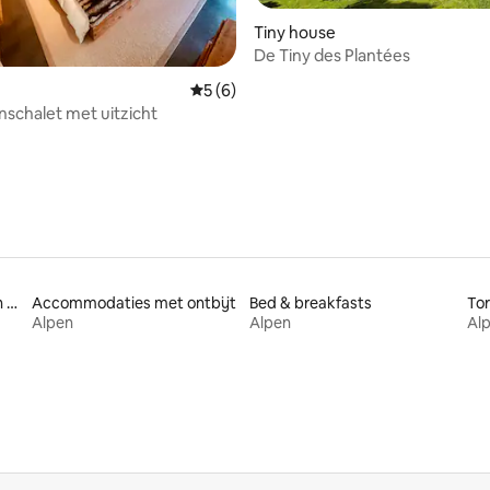
Tiny house
ing van 5 uit 5, 50 recensies
De Tiny des Plantées
Gemiddelde beoordeling van 5 uit 5, 6 r
5 (6)
nschalet met uitzicht
Accommodaties nabij een meer
Accommodaties met ontbijt
Bed & breakfasts
To
Alpen
Alpen
Al