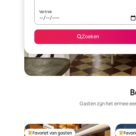
Vertrek
Zoeken
B
Gasten zijn het ermee e
Favoriet van gasten
Favor
Topfavoriet van gasten
Topfavor