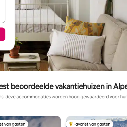
est beoordeelde vakantiehuizen in Alp
ens: deze accommodaties worden hoog gewaardeerd voor hun l
iet van gasten
Favoriet van gasten
iet van gasten
Topfavoriet van gasten