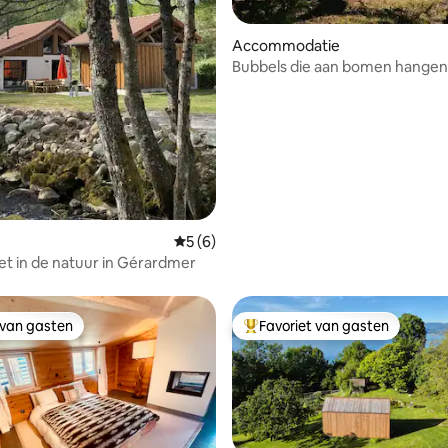
Accommodatie
ing van 5 uit 5, 30 recensies
Bubbels die aan bomen hangen
Gemiddelde beoordeling van 5 uit 5, 6 r
5 (6)
et in de natuur in Gérardmer
 van gasten
Favoriet van gasten
 van gasten
Topfavoriet van gasten