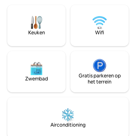
premiumkanalen, - Groot balkon, -
en de Gourmet op 2 minuten lopen etc
Sound poof muren, - Koffiezetappara
... De luchthaven Tunis Carthage is op 7
- Strijkijzer en strijkijzer, - 
's rijden Je bevindt je op 18 km van La
(glasvezel), - NETFLIX, - Eigen
Marsa de Sidi Bou Said en het strand
parkeerplaats Gezellig en ruim met alle
Geen parkeerproblemen voor het huis
voorzieningen. Gel
Keuken
Wifi
voor het huis, er is altijd ruimte! De
een chique en veil
luchtbus of metrostation ligt op 10
minuten lopen. Anders is het
gemakkelijk om taxi 's te vinden! De
studio is van alle gemakken voorzien . De
inrichting is sober, zeer schone
Tunesische stijl in zachte ivoren en
grijze tinten ( zeer koken!). De studio is
Gratis parkeren op
Zwembad
ingericht met een tweepersoonsbed
het terrein
van 180 cm met uitstekend
beddengoed! Er is een mooie badkamer
met douche en ook een grote
kleedkamer . De kitchenette is volledig
uitgerust: koel-vriescombinatie ,
inductiekookplaat, magnetron,
koffiezetapparaat, waterkoker, enz. Er is
Airconditioning
ook een flatscreen-tv. ( boeket Franse
en andere zenders) en gratis WiFi.