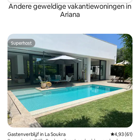
Centrale verwarming en airconditioning
Andere geweldige vakantiewoningen in
. Voor aankomst wordt een
Ariana
ontbijtpakket aangeboden! Er is ook de
mogelijkheid om toegang te krijgen tot
het familiezwembad
Superhost
Superhost
Gastenverblijf in La Soukra
Gemiddelde be
4,93 (61)