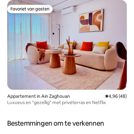
Favoriet van gasten
Favoriet van gasten
Appartement in Ain Zaghouan
Gemiddelde be
4,96 (48)
Luxueus en "gezellig" met privéterras en Netflix
Bestemmingen om te verkennen