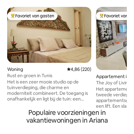
Favoriet van gasten
Favoriet van g
Topfavoriet van gasten
Topfavoriet van 
Woning
Gemiddelde beoordeling van 4,86
4,86 (220)
Rust en groen in Tunis
Appartement in A
Het is een zeer mooie studio op de
The Joy of Living 
tuinverdieping, die charme en
parking(Ennasr)
Het appartement i
moderniteit combineert. De toegang is
tweede verdieping
onafhankelijk en ligt bij de tuin: een
appartementsgeb
oase van rust en groen ... op slechts een
een lift. Een slaa
paar meter van winkels en restaurants,
Populaire voorzieningen in
woonkamer, een k
in het woongebied van El Menzah.
badkamer, een badkamer. - 
vakantiewoningen in Ariana
Allerlei voorzieningen in de directe
scherm in de woo
omgeving: stomerij, cafés, restaurants,
tv in de slaapkame
de zeer goede gebakjes Gourmandise