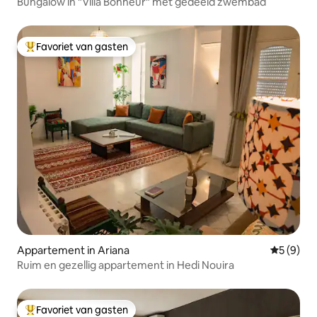
Bungalow in "Villa Bonheur" met gedeeld zwembad
Favoriet van gasten
Topfavoriet van gasten
Appartement in Ariana
Gemiddeld
5 (9)
Ruim en gezellig appartement in Hedi Nouira
Favoriet van gasten
Topfavoriet van gasten