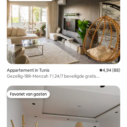
Appartement in Tunis
Gemiddelde be
4,94 (88)
Gezellig-1BR-Menzah 7 | 24/7 beveiligde gratis
parkeergelegenheid
Favoriet van gasten
Favoriet van gasten