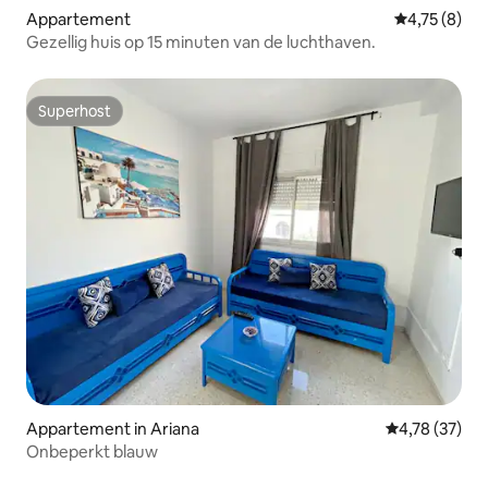
Appartement
Gemiddelde b
4,75 (8)
Gezellig huis op 15 minuten van de luchthaven.
Superhost
Superhost
Appartement in Ariana
Gemiddelde be
4,78 (37)
Onbeperkt blauw