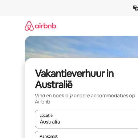
Ga
direct
naar
inhoud
Vakantieverhuur in
Australië
Vind en boek bijzondere accommodaties op
Airbnb
Locatie
Wanneer er suggesties beschikbaar zijn, maak je 
Aankomst