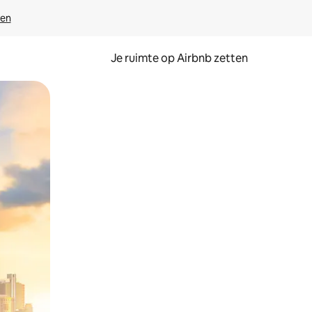
ven
Je ruimte op Airbnb zetten
ken of swipen.