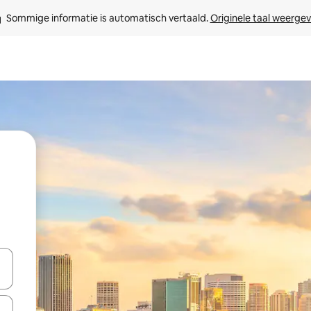
Sommige informatie is automatisch vertaald. 
Originele taal weerge
een keuze met je de pijltjestoetsen omhoog en omlaag, óf door te tik