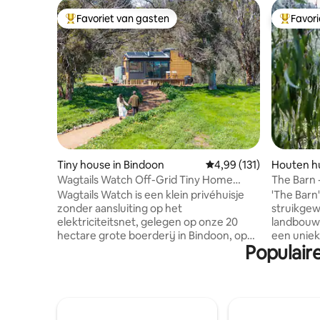
Favoriet van gasten
Favor
Topfavoriet van gasten
Topfavor
Tiny house in Bindoon
Gemiddelde beoordeling
4,99 (131)
Houten hu
h
Wagtails Watch Off-Grid Tiny Home
The Barn -
Retreat
met uitzi
Wagtails Watch is een klein privéhuisje
'The Barn'
zonder aansluiting op het
struikgew
elektriciteitsnet, gelegen op onze 20
landbouwh
hectare grote boerderij in Bindoon, op
een uniek
Populair
slechts een uur van Perth. Deze plek is
zachte ri
zorgvuldig ontworpen voor ontspannen
5 hectare
ochtenden, sterrenhemels en gezellige
vallei. Bi
avonden bij het haardvuur, en biedt de
samenges
mogelijkheid om tot rust te komen en
meubels. 
een stukje plattelandsleven te ervaren.
het bad. 