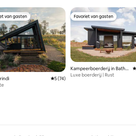
iet van gasten
Favoriet van gasten
iet van gasten
Favoriet van gasten
Kampeerboerderij in Bathur
G
van 4,98 uit 5, 333 recensies
st
Luxe boerderij | Rust
rindi
Gemiddelde beoordeling van 5 uit 5, 74 r
5 (74)
te