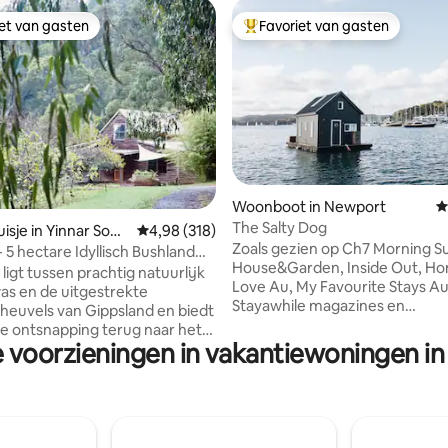
iet van gasten
Favoriet van gasten
iet van gasten
Topfavoriet van gasten
Woonboot in Newport
G
The Salty Dog
 van 4,99 uit 5, 131 recensies
isje in Yinnar Sout
Gemiddelde beoordeling van 4,98 uit 5, 318 r
4,98 (318)
Zoals gezien op Ch7 Morning Su
 5 hectare Idyllisch Bushland
House&Garden, Inside Out, Ho
cht
 ligt tussen prachtig natuurlijk
Love Au, My Favourite Stays Au
as en de uitgestrekte
Stayawhile magazines en
euvels van Gippsland en biedt
Sommerhusmagasinet (Europa) De ge
e ontsnapping terug naar het
van zoute lucht, het geluid van
e voorzieningen in vakantiewoningen in 
tme van de natuur. Ontspan op
zon die glinstert van rimpelinge
 privé bos met uitzicht op de
omringen...een gevoel van rust
nnen geniet je van de zorgvuldig
achtergebleven wereld. De Salt
telde ruimtes en houten
een ruimte die zowel gezellig al
Geniet van het uitzicht vanuit
voor het water, een houten bo
Houd een oogje in het zeil voor