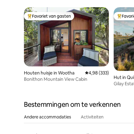
Favoriet van gasten
Favor
Topfavoriet van gasten
Topfavor
Houten huisje in Wootha
Gemiddelde beoordeling 
4,98 (333)
Hut in Qui
Bonithon Mountain View Cabin
Gilay Esta
Bestemmingen om te verkennen
Andere accommodaties
Activiteiten