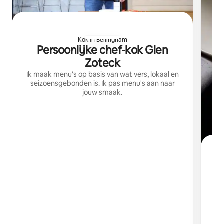
Kok in Bellingham
Persoonlijke chef-kok Glen
Zoteck
Ik maak menu's op basis van wat vers, lokaal en
seizoensgebonden is. Ik pas menu's aan naar
jouw smaak.
E
E
e