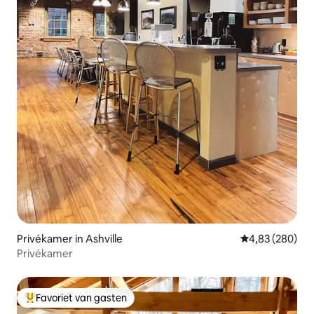
Privékamer in Ashville
Gemiddelde beo
4,83 (280)
Privékamer
Favoriet van gasten
Topfavoriet van gasten