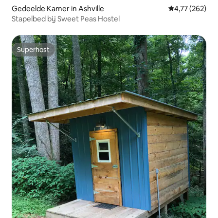
Gedeelde Kamer in Ashville
Gemiddelde beo
4,77 (262)
Stapelbed bij Sweet Peas Hostel
Superhost
Superhost