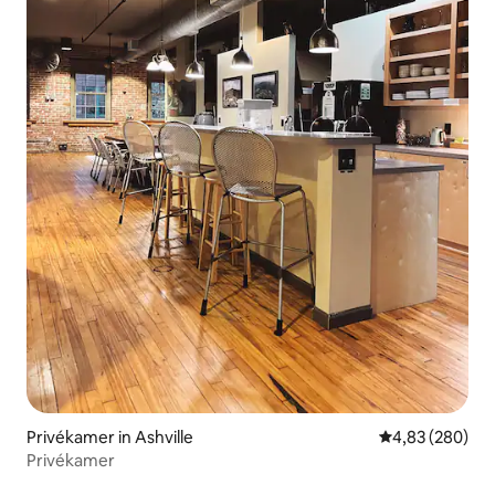
Privékamer in Ashville
Gemiddelde beo
4,83 (280)
Privékamer