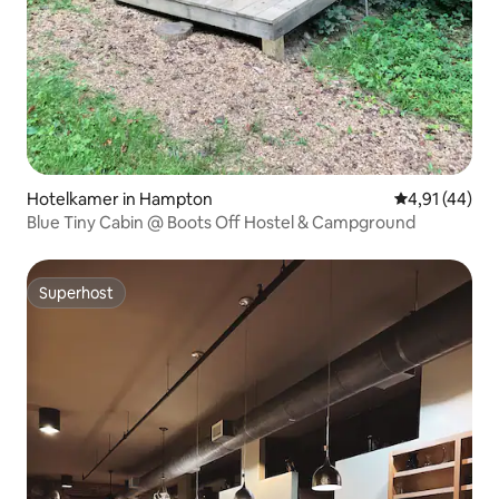
Hotelkamer in Hampton
Gemiddelde be
4,91 (44)
Blue Tiny Cabin @ Boots Off Hostel & Campground
Superhost
Superhost