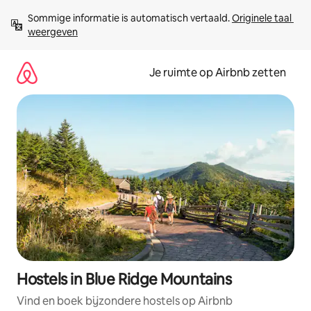
Ga
Sommige informatie is automatisch vertaald. 
Originele taal 
direct
weergeven
naar
inhoud
Je ruimte op Airbnb zetten
Hostels in Blue Ridge Mountains
Vind en boek bijzondere hostels op Airbnb