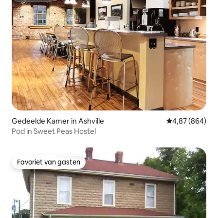
Gedeelde Kamer in Ashville
Gemiddelde beo
4,87 (864)
Pod in Sweet Peas Hostel
Favoriet van gasten
Favoriet van gasten