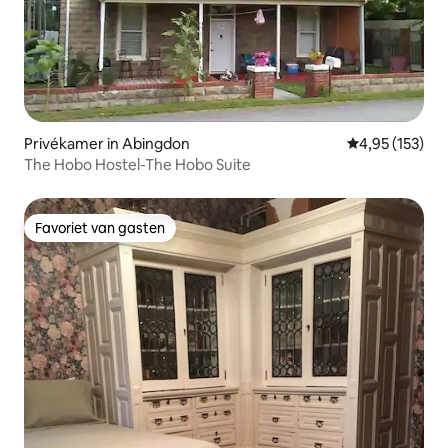
Privékamer in Abingdon
Gemiddelde beo
4,95 (153)
The Hobo Hostel-The Hobo Suite
Favoriet van gasten
Favoriet van gasten