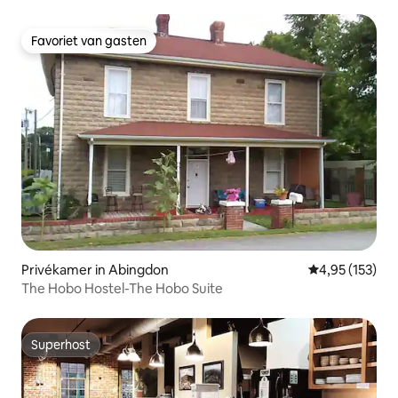
Favoriet van gasten
Favoriet van gasten
Privékamer in Abingdon
Gemiddelde beo
4,95 (153)
The Hobo Hostel-The Hobo Suite
Superhost
Superhost