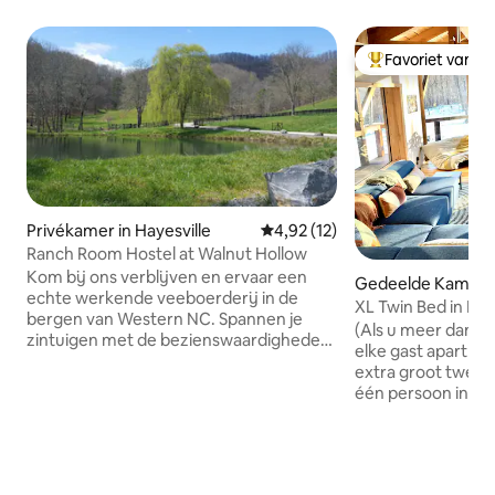
Favoriet van g
Topfavoriet van 
Privékamer in Hayesville
Gemiddelde beoordeling van 4,9
4,92 (12)
Ranch Room Hostel at Walnut Hollow
Kom bij ons verblijven en ervaar een
Gedeelde Kamer i
echte werkende veeboerderij in de
e
XL Twin Bed in M
bergen van Western NC. Spannen je
Arete
(Als u meer dan é
zintuigen met de bezienswaardigheden,
elke gast apart boeken!) U
geuren en geluiden op de boerderij.
extra groot tweep
Bezoek de Premier Cattle Ranch van
één persoon in Th
Western North Carolina. Ranch Room
Campground, het 
Hostel: privé 1 slaapkamer op de eerste
New River Gorge. 
verdieping, geschikt voor 4 personen in
vijf bedden in ee
2 bedden *** Tarieven zijn gebaseerd op
met een eigen klee
één stel met één bed, extra gasten $