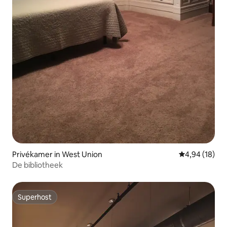
Privékamer in West Union
Gemiddelde be
4,94 (18)
De bibliotheek
Superhost
Superhost