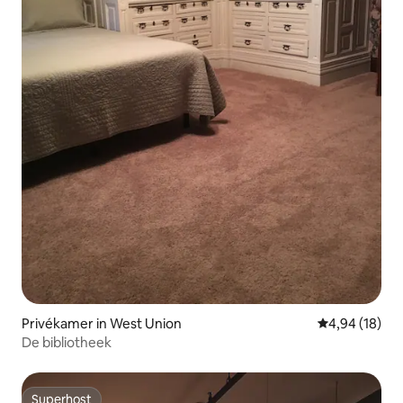
Privékamer in West Union
Gemiddelde be
4,94 (18)
De bibliotheek
Superhost