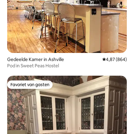
Gedeelde Kamer in Ashville
Gemiddelde beo
4,87 (864)
Pod in Sweet Peas Hostel
Favoriet van gasten
Favoriet van gasten